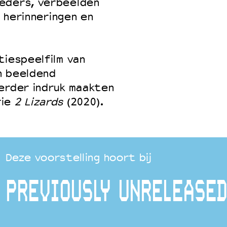
eders, verbeelden
n herinneringen en
tiespeelfilm van
n beeldend
eerder indruk maakten
rie
2 Lizards
(2020).
Deze voorstelling hoort bij
PREVIOUSLY UNRELEASED