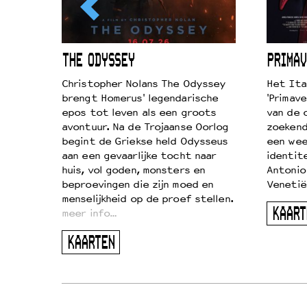
ICL
THE ODYSSEY
PRIMAV
k je de
Christopher Nolans The Odyssey
Het Ita
aires
brengt Homerus' legendarische
'Primave
on
epos tot leven als een groots
van de 
…
avontuur. Na de Trojaanse Oorlog
zoekende
begint de Griekse held Odysseus
een wee
aan een gevaarlijke tocht naar
identit
huis, vol goden, monsters en
Antonio
beproevingen die zijn moed en
Venetië
menselijkheid op de proef stellen.
KAART
meer info…
KAARTEN