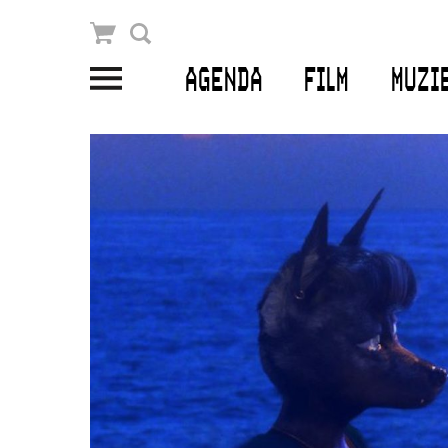
Winkelmandje
Zoek
AGENDA
FILM
MUZI
PLAN JE BEZOEK
Openingstijden & contact
Bereikbaarheid
Kaartverkoop
EDUCATIE
Schoolvoorstellingen
Filmprogramma’s Primair Onderwijs