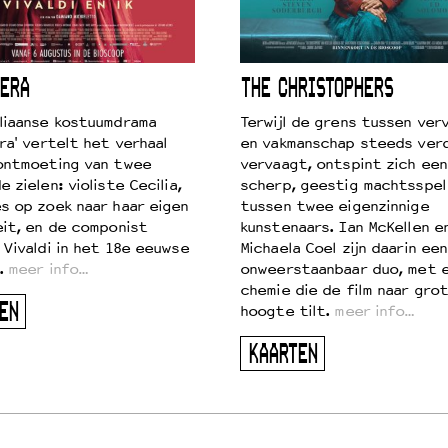
ERA
THE CHRISTOPHERS
liaanse kostuumdrama
Terwijl de grens tussen verv
ra' vertelt het verhaal
en vakmanschap steeds ver
ontmoeting van twee
vervaagt, ontspint zich een
 zielen: violiste Cecilia,
scherp, geestig machtsspel
s op zoek naar haar eigen
tussen twee eigenzinnige
eit, en de componist
kunstenaars. Ian McKellen e
 Vivaldi in het 18e eeuwse
Michaela Coel zijn daarin een
.
meer info…
onweerstaanbaar duo, met 
chemie die de film naar gro
EN
hoogte tilt.
meer info…
KAARTEN