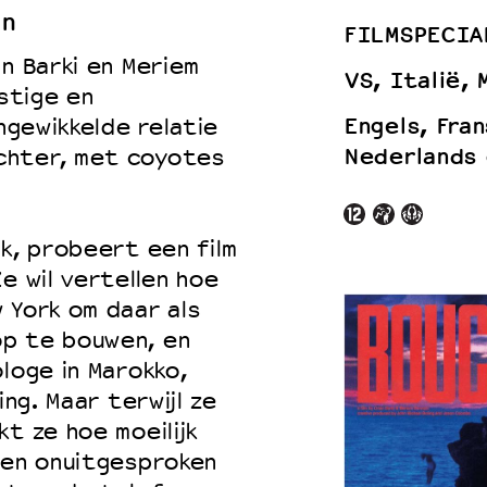
an
FILMSPECIA
n Barki en Meriem
VS, Italië, 
stige en
 VNPF
Engels, Fra
ingewikkelde relatie
Nederlands 
chter, met coyotes
rk, probeert een film
e wil vertellen hoe
 York om daar als
op te bouwen, en
loge in Marokko,
ing. Maar terwijl ze
t ze hoe moeilijk
 en onuitgesproken