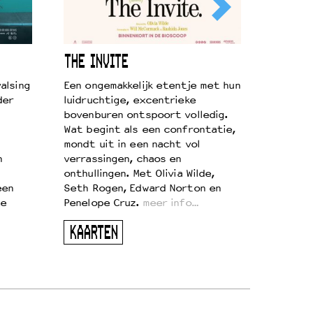
THE INVITE
alsing
Een ongemakkelijk etentje met hun
der
luidruchtige, excentrieke
bovenburen ontspoort volledig.
Wat begint als een confrontatie,
mondt uit in een nacht vol
n
verrassingen, chaos en
onthullingen. Met Olivia Wilde,
een
Seth Rogen, Edward Norton en
te
Penelope Cruz.
meer info…
KAARTEN