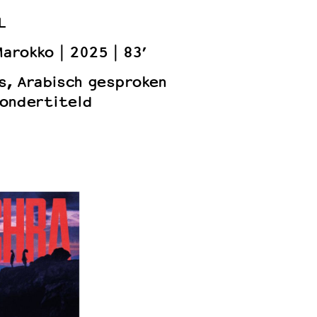
L
Marokko
2025
83’
ns, Arabisch gesproken
ondertiteld