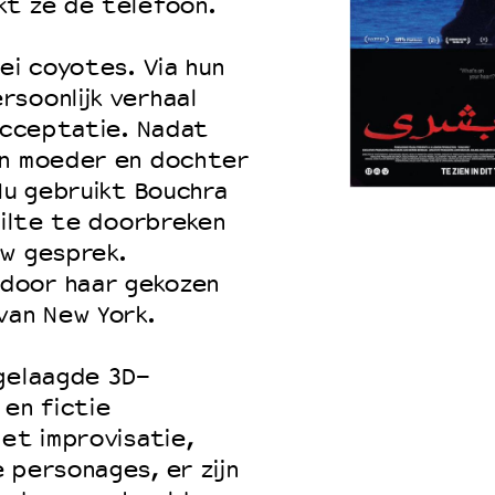
kt ze de telefoon.
ei coyotes. Via hun
soonlijk verhaal
 acceptatie. Nadat
en moeder en dochter
Nu gebruikt Bouchra
tilte te doorbreken
uw gesprek.
door haar gekozen
van New York.
 gelaagde 3D-
 en fictie
Met improvisatie,
 personages, er zijn