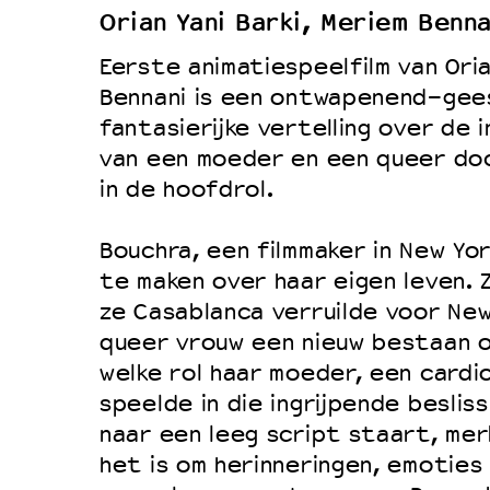
Orian Yani Barki, Meriem Benn
Duurzaamheid
Eerste animatiespeelfilm van Oria
Culturele boycot Israël
Bennani is een ontwapenend-gee
Ruimte voor artistieke vrijheid –
fantasierijke vertelling over de 
van een moeder en een queer do
in de hoofdrol.
Bouchra, een filmmaker in New Yo
te maken over haar eigen leven. Z
ze Casablanca verruilde voor New
queer vrouw een nieuw bestaan 
welke rol haar moeder, een cardio
speelde in die ingrijpende besliss
naar een leeg script staart, merk
het is om herinneringen, emoties