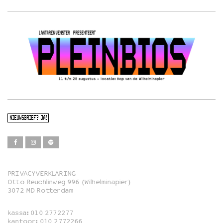
NIEUWSBRIEF? JA!
PRIVACYVERKLARING
Otto Reuchlinweg 996 (Wilhelminapier)
Film
3072 MD Rotterdam
Muziek
kassa:
010 2772277
Familie
kantoor:
010 2772266