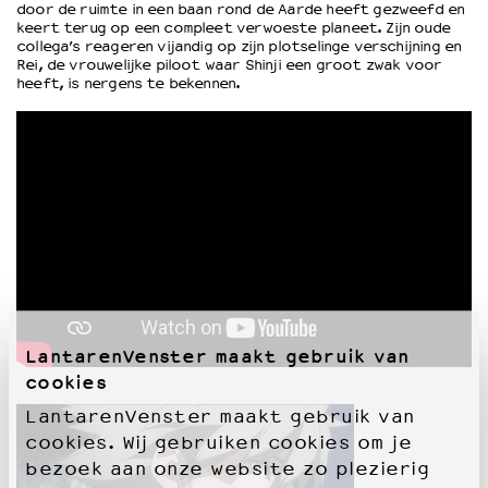
door de ruimte in een baan rond de Aarde heeft gezweefd en
keert terug op een compleet verwoeste planeet. Zijn oude
collega’s reageren vijandig op zijn plotselinge verschijning en
OVER LANTARENVENSTER
Rei, de vrouwelijke piloot waar Shinji een groot zwak voor
heeft, is nergens te bekennen.
Wat we doen
Werken bij
Wie is wie
Word vriend
Historie
Partners
Huisregels
Privacyverklaring
Integriteits- en gedragscode
Duurzaamheid
Culturele boycot Israël
LantarenVenster maakt gebruik van
Ruimte voor artistieke vrijheid – VNPF
cookies
LantarenVenster maakt gebruik van
cookies. Wij gebruiken cookies om je
bezoek aan onze website zo plezierig