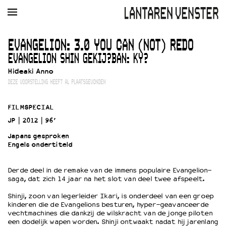
AGENDA
FILM
MUZIEK
RESTAURANT
VERHUUR
EVANGELION: 3.0 YOU CAN (NOT) REDO
EVANGELION SHIN GEKIJ?BAN: KY?
Winkelmandje
Zoek
Hideaki Anno
DEZE VOORSTELLING HEEFT AL PLAATSGEVONDEN
PLAN JE BEZOEK
Openingstijden & contact
FILMSPECIAL
Bereikbaarheid
JP
2012
96’
Kaartverkoop
Japans gesproken
Engels ondertiteld
EDUCATIE
Derde deel in de remake van de immens populaire Evangelion-
Schoolvoorstellingen
saga, dat zich 14 jaar na het slot van deel twee afspeelt.
Filmprogramma’s Primair Onderwijs
Shinji, zoon van legerleider Ikari, is onderdeel van een groep
Filmprogramma’s VO/MBO
kinderen die de Evangelions besturen, hyper-geavanceerde
vechtmachines die dankzij de wilskracht van de jonge piloten
Speciale educatieprogramma’s
een dodelijk wapen worden. Shinji ontwaakt nadat hij jarenlang