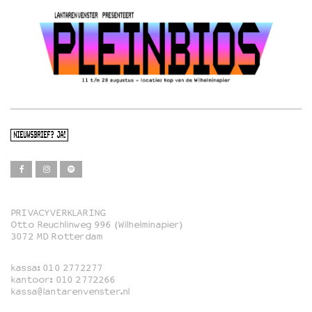
NIEUWSBRIEF? JA!
PRIVACYVERKLARING
Otto Reuchlinweg 996 (Wilhelminapier)
Film
3072 MD Rotterdam
Muziek
kassa:
010 2772277
Familie
kantoor:
010 2772266
kassa@lantarenvenster.nl
Film in English