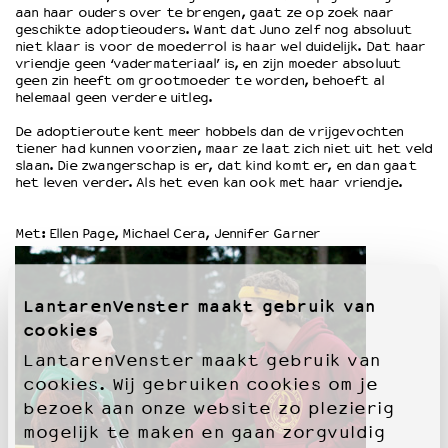
aan haar ouders over te brengen, gaat ze op zoek naar
geschikte adoptieouders. Want dat Juno zelf nog absoluut
niet klaar is voor de moederrol is haar wel duidelijk. Dat haar
OVER LANTARENVENSTER
vriendje geen ‘vadermateriaal’ is, en zijn moeder absoluut
Wat we doen
geen zin heeft om grootmoeder te worden, behoeft al
helemaal geen verdere uitleg.
Werken bij
Wie is wie
De adoptieroute kent meer hobbels dan de vrijgevochten
tiener had kunnen voorzien, maar ze laat zich niet uit het veld
Word vriend
slaan. Die zwangerschap is er, dat kind komt er, en dan gaat
Historie
het leven verder. Als het even kan ook met haar vriendje.
Partners
Huisregels
Met: Ellen Page, Michael Cera, Jennifer Garner
Privacyverklaring
Integriteits- en gedragscode
Duurzaamheid
LantarenVenster maakt gebruik van
Culturele boycot Israël
cookies
Ruimte voor artistieke vrijheid – VNPF
LantarenVenster maakt gebruik van
cookies. Wij gebruiken cookies om je
bezoek aan onze website zo plezierig
mogelijk te maken en gaan zorgvuldig