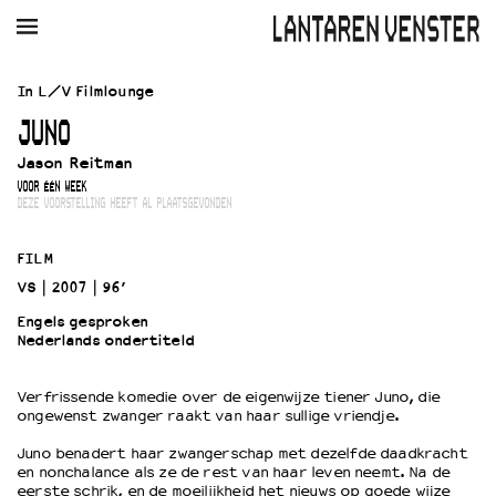
AGENDA
FILM
MUZIEK
RESTAURANT
VERHUUR
In L/V Filmlounge
JUNO
Winkelmandje
Zoek
Jason Reitman
VOOR ÉÉN WEEK
PLAN JE BEZOEK
DEZE VOORSTELLING HEEFT AL PLAATSGEVONDEN
Openingstijden & contact
Bereikbaarheid
FILM
Kaartverkoop
VS
2007
96’
Engels gesproken
Nederlands ondertiteld
EDUCATIE
Schoolvoorstellingen
Verfrissende komedie over de eigenwijze tiener Juno, die
ongewenst zwanger raakt van haar sullige vriendje.
Filmprogramma’s Primair Onderwijs
Filmprogramma’s VO/MBO
Juno benadert haar zwangerschap met dezelfde daadkracht
Speciale educatieprogramma’s
en nonchalance als ze de rest van haar leven neemt. Na de
eerste schrik, en de moeilijkheid het nieuws op goede wijze