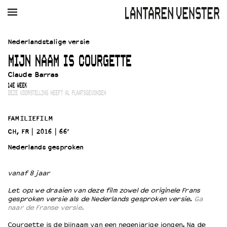
AGENDA
FILM
MUZIEK
RESTAURANT
VERHUUR
Nederlandstalige versie
MIJN NAAM IS COURGETTE
Winkelmandje
Zoek
Claude Barras
14E WEEK
PLAN JE BEZOEK
DEZE VOORSTELLING HEEFT AL PLAATSGEVONDEN
Openingstijden & contact
Bereikbaarheid
FAMILIEFILM
Kaartverkoop
CH, FR
2016
66’
Nederlands gesproken
EDUCATIE
vanaf 8 jaar
Schoolvoorstellingen
Let op: we draaien van deze film zowel de originele Frans
Filmprogramma’s Primair Onderwijs
gesproken versie als de Nederlands gesproken versie.
Ga
Filmprogramma’s VO/MBO
naar de Franse versie.
Speciale educatieprogramma’s
Courgette is de bijnaam van een negenjarige jongen. Na de