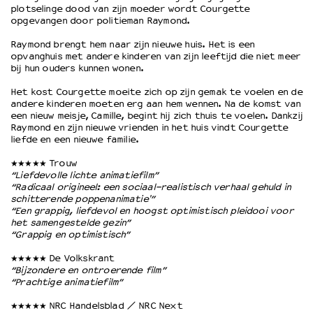
plotselinge dood van zijn moeder wordt Courgette
opgevangen door politieman Raymond.
OVER LANTARENVENSTER
Raymond brengt hem naar zijn nieuwe huis. Het is een
Wat we doen
opvanghuis met andere kinderen van zijn leeftijd die niet meer
bij hun ouders kunnen wonen.
Werken bij
Wie is wie
Het kost Courgette moeite zich op zijn gemak te voelen en de
andere kinderen moeten erg aan hem wennen. Na de komst van
Word vriend
een nieuw meisje, Camille, begint hij zich thuis te voelen. Dankzij
Historie
Raymond en zijn nieuwe vrienden in het huis vindt Courgette
Partners
liefde en een nieuwe familie.
Huisregels
★★★★★ Trouw
Privacyverklaring
“Liefdevolle lichte animatiefilm”
“Radicaal origineel: een sociaal-realistisch verhaal gehuld in
Integriteits- en gedragscode
schitterende poppenanimatie'”
Duurzaamheid
“Een grappig, liefdevol en hoogst optimistisch pleidooi voor
Culturele boycot Israël
het samengestelde gezin”
“Grappig en optimistisch”
Ruimte voor artistieke vrijheid – VNPF
★★★★★ De Volkskrant
“Bijzondere en ontroerende film”
“Prachtige animatiefilm”
★★★★★ NRC Handelsblad / NRC Next