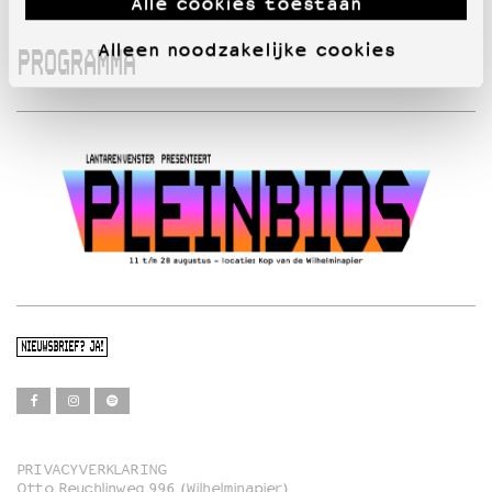
Alle cookies toestaan
Alleen noodzakelijke cookies
PROGRAMMA
NIEUWSBRIEF? JA!
PRIVACYVERKLARING
Otto Reuchlinweg 996 (Wilhelminapier)
Film