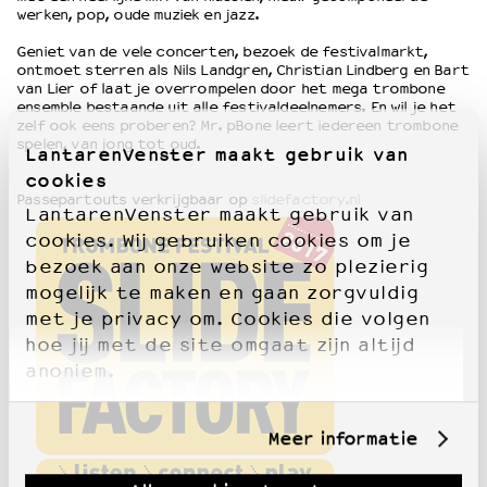
werken, pop, oude muziek en jazz.
Geniet van de vele concerten, bezoek de festivalmarkt,
OVER LANTARENVENSTER
ontmoet sterren als Nils Landgren, Christian Lindberg en Bart
Wat we doen
van Lier of laat je overrompelen door het mega trombone
ensemble bestaande uit alle festivaldeelnemers. En wil je het
Werken bij
zelf ook eens proberen? Mr. pBone leert iedereen trombone
Wie is wie
spelen, van jong tot oud.
LantarenVenster maakt gebruik van
Word vriend
cookies
Historie
Passepartouts verkrijgbaar op
slidefactory.nl
LantarenVenster maakt gebruik van
Partners
cookies. Wij gebruiken cookies om je
Huisregels
bezoek aan onze website zo plezierig
Privacyverklaring
mogelijk te maken en gaan zorgvuldig
Integriteits- en gedragscode
met je privacy om. Cookies die volgen
Duurzaamheid
hoe jij met de site omgaat zijn altijd
Culturele boycot Israël
anoniem.
Ruimte voor artistieke vrijheid – VNPF
Meer informatie