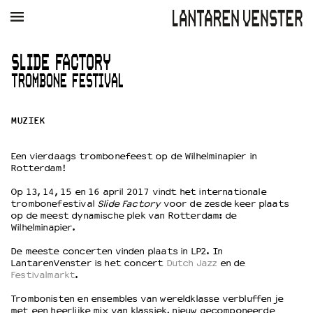
AGENDA
FILM
MUZIEK
RESTAURANT
VERHUUR
SLIDE FACTORY
TROMBONE FESTIVAL
Winkelmandje
Zoek
MUZIEK
PLAN JE BEZOEK
Openingstijden & contact
Een vierdaags trombonefeest op de Wilhelminapier in
Bereikbaarheid
Rotterdam!
Kaartverkoop
Op 13, 14, 15 en 16 april 2017 vindt het internationale
trombonefestival
Slide Factory
voor de zesde keer plaats
op de meest dynamische plek van Rotterdam: de
Wilhelminapier.
EDUCATIE
Schoolvoorstellingen
De meeste concerten vinden plaats in LP2. In
Filmprogramma’s Primair Onderwijs
LantarenVenster is het concert
Dutch Jazz
en de
Festivalmarkt
.
Filmprogramma’s VO/MBO
Speciale educatieprogramma’s
Trombonisten en ensembles van wereldklasse verbluffen je
met een heerlijke mix van klassiek, nieuw gecomponeerde