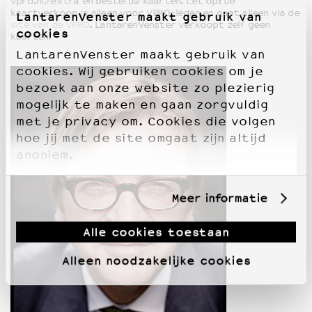
vpro.nl/extra en bestel uw kaarten. Let op: De
kaartverkoop is alleen voor VPRO-leden en gaat alleen via de
LantarenVenster maakt gebruik van
site van de VPRO
. LantarenVenster verkoopt zelf geen
cookies
kaarten.
LantarenVenster maakt gebruik van
cookies. Wij gebruiken cookies om je
bezoek aan onze website zo plezierig
mogelijk te maken en gaan zorgvuldig
met je privacy om. Cookies die volgen
hoe jij met de site omgaat zijn altijd
anoniem.
Meer informatie
Alle cookies toestaan
Alleen noodzakelijke cookies