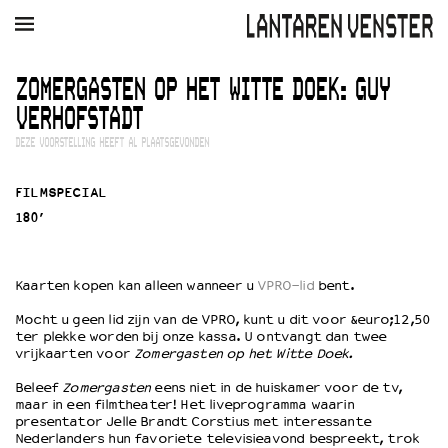
AGENDA
FILM
MUZIEK
RESTAURANT
VERHUUR
ZOMERGASTEN OP HET WITTE DOEK: GUY
VERHOFSTADT
Winkelmandje
Zoek
DEZE VOORSTELLING HEEFT AL PLAATSGEVONDEN
PLAN JE BEZOEK
FILMSPECIAL
Openingstijden & contact
180’
Bereikbaarheid
Kaartverkoop
Kaarten kopen kan alleen wanneer u
VPRO-lid
bent.
Mocht u geen lid zijn van de VPRO, kunt u dit voor &euro;12,50
EDUCATIE
ter plekke worden bij onze kassa. U ontvangt dan twee
Schoolvoorstellingen
vrijkaarten voor
Zomergasten op het Witte Doek.
Filmprogramma’s Primair Onderwijs
Beleef
Zomergasten
eens niet in de huiskamer voor de tv,
Filmprogramma’s VO/MBO
maar in een filmtheater! Het liveprogramma waarin
presentator Jelle Brandt Corstius met interessante
Speciale educatieprogramma’s
Nederlanders hun favoriete televisieavond bespreekt, trok