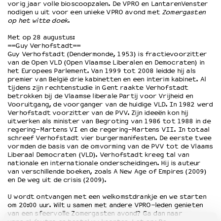
vorig jaar volle bioscoopzalen. De VPRO en LantarenVenster
nodigen u uit voor een unieke VPRO avond met
Zomergasten
op het witte doek
.
OVER LANTARENVENSTER
Met op 28 augustus:
Wat we doen
==Guy Verhofstadt==
Werken bij
Guy Verhofstadt (Dendermonde, 1953) is fractievoorzitter
Wie is wie
van de Open VLD (Open Vlaamse Liberalen en Democraten) in
het Europees Parlement. Van 1999 tot 2008 leidde hij als
Word vriend
premier van België drie kabinetten en een interim kabinet. Al
Historie
tijdens zijn rechtenstudie in Gent raakte Verhofstadt
betrokken bij de Vlaamse liberale Partij voor Vrijheid en
Partners
Vooruitgang, de voorganger van de huidige VLD. In 1982 werd
Huisregels
Verhofstadt voorzitter van de PVV. Zijn ideeën kon hij
Privacyverklaring
uitwerken als minister van Begroting van 1986 tot 1988 in de
regering-Martens VI en de regering-Martens VII. In totaal
Integriteits- en gedragscode
schreef Verhofstadt vier burgermanifesten. De eerste twee
Duurzaamheid
vormden de basis van de omvorming van de PVV tot de Vlaams
Liberaal Democraten (VLD). Verhofstadt kreeg tal van
Culturele boycot Israël
nationale en internationale onderscheidingen. Hij is auteur
Ruimte voor artistieke vrijheid – VNPF
van verschillende boeken, zoals A New Age of Empires (2009)
en De weg uit de crisis (2009).
U wordt ontvangen met een welkomstdrankje en we starten
om 20:00 uur. Wilt u samen met andere VPRO-leden genieten
van een sfeervolle Zomergasten avond? Ga dan naar