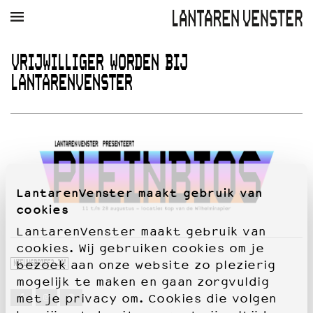
AGENDA
FILM
MUZIEK
RESTAURANT
VERHUUR
VRIJWILLIGER WORDEN BIJ
LANTARENVENSTER
Winkelmandje
Zoek
PLAN JE BEZOEK
Openingstijden & contact
Bereikbaarheid
Kaartverkoop
LantarenVenster maakt gebruik van
cookies
EDUCATIE
LantarenVenster maakt gebruik van
Schoolvoorstellingen
cookies. Wij gebruiken cookies om je
Filmprogramma’s Primair Onderwijs
bezoek aan onze website zo plezierig
NIEUWSBRIEF? JA!
Filmprogramma’s VO/MBO
mogelijk te maken en gaan zorgvuldig
Speciale educatieprogramma’s
met je privacy om. Cookies die volgen