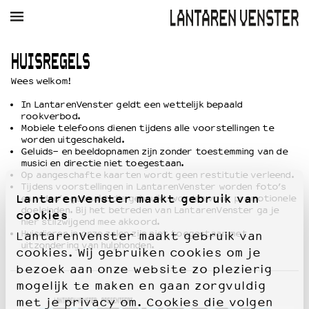
AGENDA
FILM
MUZIEK
RESTAURANT
VERHUUR
HUISREGELS
Wees welkom!
Winkelmandje
Zoek
In LantarenVenster geldt een wettelijk bepaald
rookverbod.
PLAN JE BEZOEK
Mobiele telefoons dienen tijdens alle voorstellingen te
worden uitgeschakeld.
Openingstijden & contact
Geluids- en beeldopnamen zijn zonder toestemming van de
Bereikbaarheid
musici en directie niet toegestaan.
Kaartverkoop
Op aangeschafte kaarten wordt geen restitutie verleend.
Tijdens voorstellingen in LantarenVenster worden foto’s
LantarenVenster maakt gebruik van
en video’s gemaakt die gebruikt worden voor promotionele
doeleinden. Bij het betreden van LantarenVenster ga je
cookies
hier stilzwijgend mee akkoord.
EDUCATIE
Huisdieren in onze zalen zijn niet toegestaan met
LantarenVenster maakt gebruik van
Schoolvoorstellingen
uitzondering van hulphonden.
cookies. Wij gebruiken cookies om je
Filmprogramma’s Primair Onderwijs
bezoek aan onze website zo plezierig
Filmprogramma’s VO/MBO
mogelijk te maken en gaan zorgvuldig
Speciale educatieprogramma’s
met je privacy om. Cookies die volgen