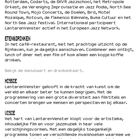
Rotterdam, Codarts, de SKVR Jazzschool, het Metropole
Orkest, de Vereniging Improvisatie en Jazz Podia, North Sea
Round Town, Mojo Concerts, de Doelen, Bird, Motel
Mozaïque, Rotown, de Flamenco Biënnale, Buma Cultuur en het
North Sea Jazz Festival. Internationaal participeert
LantarenVenster actief in het European Jazz Network.
ETEN&DRINKEN
In het café-restaurant, met het prachtige uitzicht op de
Rijnhaven, kun je dagelijks aanschuiven. Combineer een ontbijt,
lunch of diner met een film of kom alleen een kopje koffie
drinken.
Bekijk de menukaart en drankenkaart.
MISSIE
LantarenVenster gelooft in de kracht van kunst om de
wereld en elkaar beter te kunnen begrijpen. Met de
programmering van een grote diversiteit aan filmtitels en
concerten brengen we mensen en perspectieven bij elkaar.
VISIE
Het hart van LantarenVenster klopt voor de artistieke,
inhoudelijke film en voor jazzmuziek in haar vele
verschijningsvormen. Met een dagelijks toegankelijk
programma tonen we verschillende invalshoeken waarmee we