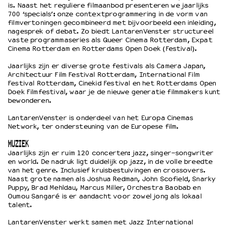
is. Naast het reguliere filmaanbod presenteren we jaarlijks
700 ‘specials’: onze contextprogrammering in de vorm van
filmvertoningen gecombineerd met bijvoorbeeld een inleiding,
OVER LANTARENVENSTER
nagesprek of debat. Zo biedt LantarenVenster structureel
Wat we doen
vaste programmaseries als Queer Cinema Rotterdam, Expat
Cinema Rotterdam en Rotterdams Open Doek (Festival).
Werken bij
Wie is wie
Jaarlijks zijn er diverse grote festivals als Camera Japan,
Architectuur Film Festival Rotterdam, International Film
Word vriend
Festival Rotterdam, Cinekid Festival en het Rotterdams Open
Historie
Doek Filmfestival, waar je de nieuwe generatie filmmakers kunt
Partners
bewonderen.
Huisregels
LantarenVenster is onderdeel van het Europa Cinemas
Privacyverklaring
Network, ter ondersteuning van de Europese film.
Integriteits- en gedragscode
MUZIEK
Duurzaamheid
Jaarlijks zijn er ruim 120 concerten: jazz, singer-songwriter
Culturele boycot Israël
en world. De nadruk ligt duidelijk op jazz, in de volle breedte
van het genre. Inclusief kruisbestuivingen en crossovers.
Ruimte voor artistieke vrijheid – VNPF
Naast grote namen als Joshua Redman, John Scofield, Snarky
Puppy, Brad Mehldau, Marcus Miller, Orchestra Baobab en
Oumou Sangaré is er aandacht voor zowel jong als lokaal
talent.
LantarenVenster werkt samen met Jazz International