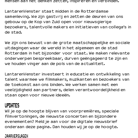
mensen aan het denken zetten, inspireren en verbinden.
LantarenVenster staat midden in de Rotterdamse
samenleving. We zijn gastvrij en zetten de deuren van ons
gebouw op de Kop van Zuid open voor nieuwsgierige
bezoekers, talentvolle makers en initiatieven van collega’s in
de stad.
We zijn ons bewust van de grote maatschappelijke en sociale
uitdagingen waar de wereld in het algemeen en de stad
Rotterdam in het bijzonder voor staat. We maken relevante
onderwerpen bespreekbaar, durven geëngageerd te zijn en
we houden vinger aan de pols van de actualiteit.
LantarenVenster investeert in educatie en ontwikkeling van
talent waarmee we filmmakers, muzikanten en bezoekers van
de toekomst aan ons binden. We werken samen met een
veelzijdigheid aan partners, delen verantwoordelijkheid en
staan open voor nieuwe ideeën.
UPDATES
Wil je op de hoogte blijven van voorpremières, speciale
filmvertoningen, de nieuwste concerten en bijzondere
evenementen? Meld je aan voor de digitale nieuwsbrief
onderaan deze pagina. Dan houden wij je op de hoogte.
JAARVERSLAGEN