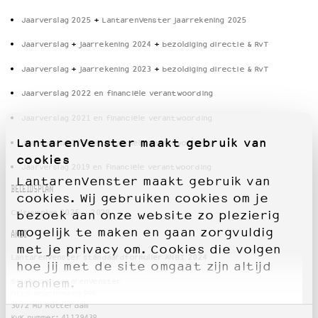
Jaarverslag 2025
+
LantarenVenster jaarrekening 2025
Jaarverslag
+
jaarrekening 2024
+
bezoldiging directie & RvT
Jaarverslag
+
jaarrekening 2023
+
bezoldiging directie & RvT
Jaarverslag 2022 en financiële verantwoording
Jaarverslag 2021 en financiële verantwoording
LantarenVenster maakt gebruik van
Jaarverslag 2020 en financiële verantwoording
cookies
Jaarverslag 2019 en financiële verantwoording
LantarenVenster maakt gebruik van
BELEIDSPLAN
cookies. Wij gebruiken cookies om je
Cultuurplan 2025 – 2028
bezoek aan onze website zo plezierig
mogelijk te maken en gaan zorgvuldig
ANBI
met je privacy om. Cookies die volgen
LantarenVenster standaardformulier ANBI 2024
hoe jij met de site omgaat zijn altijd
Stichting LantarenVenster
anoniem.
Otto Reuchlinweg 996
3072 MD Rotterdam
KvK nummer: 41129438