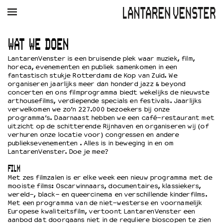
AGENDA
FILM
MUZIEK
RESTAURANT
VERHUUR
WAT WE DOEN
LantarenVenster is een bruisende plek waar muziek, film,
Winkelmandje
Zoek
horeca, evenementen en publiek samenkomen in een
fantastisch stukje Rotterdam: de Kop van Zuid. We
organiseren jaarlijks meer dan honderd jazz & beyond
PLAN JE BEZOEK
concerten en ons filmprogramma biedt wekelijks de nieuwste
arthousefilms, verdiepende specials en festivals. Jaarlijks
Openingstijden & contact
verwelkomen we zo’n 227.000 bezoekers bij onze
Bereikbaarheid
programma’s. Daarnaast hebben we een café-restaurant met
Kaartverkoop
uitzicht op de schitterende Rijnhaven en organiseren wij (of
verhuren onze locatie voor) congressen en andere
publieksevenementen . Alles is in beweging in en om
LantarenVenster. Doe je mee?
EDUCATIE
FILM
Schoolvoorstellingen
Met zes filmzalen is er elke week een nieuw programma met de
mooiste films: Oscarwinnaars, documentaires, klassiekers,
Filmprogramma’s Primair Onderwijs
wereld-, black- en queercinema en verschillende kinderfilms.
Filmprogramma’s VO/MBO
Met een programma van de niet-westerse en voornamelijk
Speciale educatieprogramma’s
Europese kwaliteitsfilm, vertoont LantarenVenster een
aanbod dat doorgaans niet in de reguliere bioscopen te zien