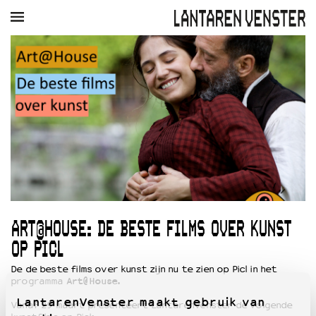
AGENDA
FILM
MUZIEK
RESTAURANT
VERHUUR
Winkelmandje
Zoek
PLAN JE BEZOEK
Openingstijden & contact
Bereikbaarheid
Kaartverkoop
ART@HOUSE: DE BESTE FILMS OVER KUNST
EDUCATIE
OP PICL
Schoolvoorstellingen
Filmprogramma’s Primair Onderwijs
De
de beste films over kunst zijn nu te zien op Picl in het
programma
Art@House
.
Filmprogramma’s VO/MBO
Speciale educatieprogramma’s
LantarenVenster maakt gebruik van
Vanaf 29 maart presenteert LantarenVenster de volgende