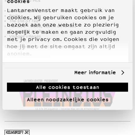
cookies
kunstfilms op Picl:
LantarenVenster maakt gebruik van
Loving Vincent
OVER LANTARENVENSTER
Rodin
cookies. Wij gebruiken cookies om je
The End of Fear
Wat we doen
bezoek aan onze website zo plezierig
Morisot – moed, storm en liefde.
Werken bij
En vanaf 6 april:
mogelijk te maken en gaan zorgvuldig
Visages villages
Wie is wie
met je privacy om. Cookies die volgen
Word vriend
hoe jij met de site omgaat zijn altijd
Gewoon te zien vanuit je eigen stoel.
Historie
anoniem.
Bekijk de films op Picl!
Partners
Huisregels
Meer informatie
Privacyverklaring
Integriteits- en gedragscode
Alle cookies toestaan
Duurzaamheid
Culturele boycot Israël
Alleen noodzakelijke cookies
Ruimte voor artistieke vrijheid – VNPF
NIEUWSBRIEF? JA!