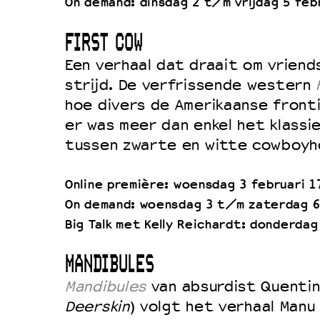
On demand: dinsdag 2 t/m vrijdag 5 feb
FIRST COW
Een verhaal dat draait om vriend
strijd. De verfrissende western
hoe divers de Amerikaanse fronti
er was meer dan enkel het klassi
tussen zwarte en witte cowboyh
Online première: woensdag 3 februari 1
On demand: woensdag 3 t/m zaterdag 6
Big Talk met Kelly Reichardt: donderdag
MANDIBULES
Mandibules
van absurdist Quentin
Deerskin
) volgt het verhaal Manu