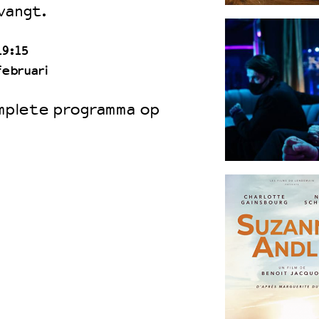
vangt.
19:15
februari
omplete programma op