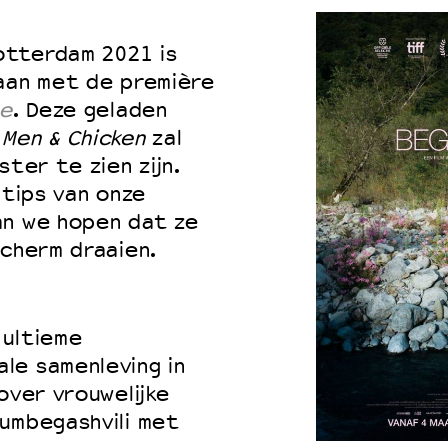
Rotterdam 2021 is
gaan met de première
 VNPF
ce
. Deze geladen
n
Men & Chicken
zal
ster te zien zijn.
mtips van onze
an we hopen dat ze
scherm draaien.
 ultieme
le samenleving in
over vrouwelijke
umbegashvili met