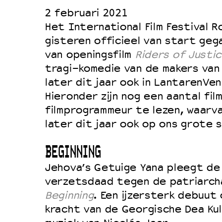
2 februari 2021
Duurzaamheid
Het International Film Festival 
Culturele boycot Israël
gisteren officieel van start ge
Ruimte voor artistieke vrijheid –
van openingsfilm
Riders of Justi
tragi-komedie van de makers va
later dit jaar ook in LantarenVen
Hieronder zijn nog een aantal fil
filmprogrammeur te lezen, waarv
later dit jaar ook op ons grote 
BEGINNING
Jehova’s Getuige Yana pleegt de
verzetsdaad tegen de patriarcha
Beginning
. Een ijzersterk debuut 
kracht van de Georgische Dea Kul