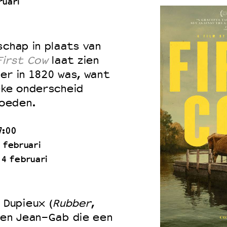
ruari
schap in plaats van
First Cow
laat zien
er in 1820 was, want
eke onderscheid
oeden.
7:00
 februari
 4 februari
 Dupieux (
Rubber
,
 en Jean-Gab die een