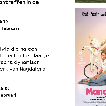
aantreffen in de
3:30
 februari
lwia die na een
t perfecte plaatje
rwacht dynamisch
erk van Magdalena
16:00
februari