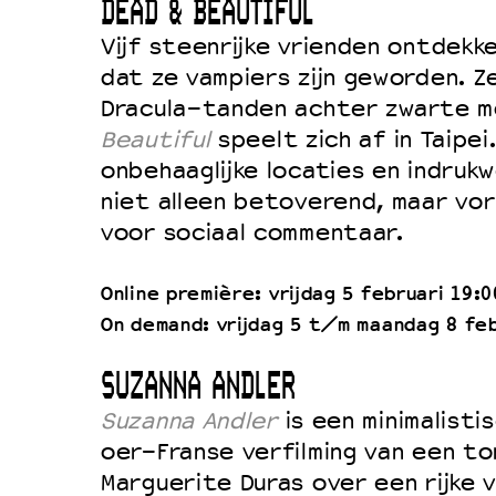
DEAD & BEAUTIFUL
Vijf steenrijke vrienden ontdekk
dat ze vampiers zijn geworden. 
Dracula-tanden achter zwarte m
Beautiful
speelt zich af in Taipei.
onbehaaglijke locaties en indruk
niet alleen betoverend, maar vo
voor sociaal commentaar.
Online première: vrijdag 5 februari 19:0
On demand: vrijdag 5 t/m maandag 8 feb
SUZANNA ANDLER
Suzanna Andler
is een minimalisti
oer-Franse verfilming van een to
Marguerite Duras over een rijke 