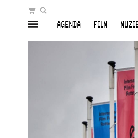
Winkelmandje
Zoek
AGENDA
FILM
MUZI
PLAN JE BEZOEK
Openingstijden & contact
Bereikbaarheid
Kaartverkoop
EDUCATIE
Schoolvoorstellingen
Filmprogramma’s Primair Onderwijs