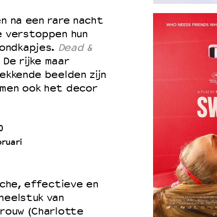
en na een rare nacht
Ze verstoppen hun
ondkapjes.
Dead &
 De rijke maar
wekkende beelden zijn
rmen ook het decor
0
ruari
sche, effectieve en
neelstuk van
vrouw (Charlotte