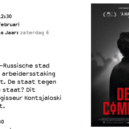
12:30
februari
ás Jaar:
zaterdag 6
d-Russische stad
n arbeidersstaking
t. De staat tegen
 staat? Dit
gisseur Kontsjaloski
t.
30