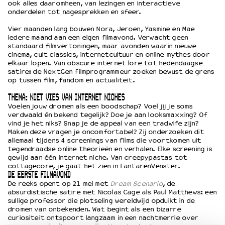
ook alles daaromheen, van lezingen en interactieve
onderdelen tot nagesprekken en sfeer.
OVER LANTARENVENSTER
Vier maanden lang bouwen Nora, Jeroen, Yasmine en Mae
iedere maand aan een eigen filmavond. Verwacht geen
Wat we doen
standaard filmvertoningen, maar avonden waarin nieuwe
Werken bij
cinema, cult classics, internetcultuur en online mythes door
Wie is wie
elkaar lopen. Van obscure internet lore tot hedendaagse
satire: de NextGen filmprogrammeur zoeken bewust de grens
Word vriend
op tussen film, fandom en actualiteit.
Historie
THEMA: NIET VIES VAN INTERNET NICHES
Partners
Voelen jouw dromen als een boodschap? Voel jij je soms
Huisregels
verdwaald én bekend tegelijk? Doe je aan looksmaxxing? Of
Privacyverklaring
vind je het niks? Snap je de appeal van een tradwife zijn?
Maken deze vragen je oncomfortabel? Zij onderzoeken dit
Integriteits- en gedragscode
allemaal tijdens 4 screenings van films die voortkomen uit
Duurzaamheid
tegendraadse online theorieën en verhalen. Elke screening is
gewijd aan één internet niche. Van creepypastas tot
Culturele boycot Israël
cottagecore, je gaat het zien in LantarenVenster.
Ruimte voor artistieke vrijheid – VNPF
DE EERSTE FILMAVOND
De reeks opent op 21 mei met
Dream Scenario
, de
absurdistische satire met
Nicolas Cage
als Paul Matthews: een
sullige professor die plotseling wereldwijd opduikt in de
dromen van onbekenden. Wat begint als een bizarre
curiositeit ontspoort langzaam in een nachtmerrie over