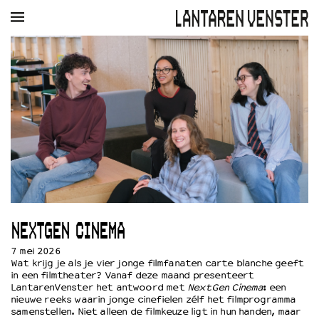
AGENDA
FILM
MUZIEK
RESTAURANT
VERHUUR
Winkelmandje
Zoek
PLAN JE BEZOEK
Openingstijden & contact
Bereikbaarheid
Kaartverkoop
NEXTGEN CINEMA
EDUCATIE
Schoolvoorstellingen
7 mei 2026
Wat krijg je als je vier jonge filmfanaten carte blanche geeft
Filmprogramma’s Primair Onderwijs
in een filmtheater? Vanaf deze maand presenteert
Filmprogramma’s VO/MBO
LantarenVenster
het antwoord met
NextGen Cinema
: een
nieuwe reeks waarin jonge cinefielen zélf het filmprogramma
Speciale educatieprogramma’s
samenstellen. Niet alleen de filmkeuze ligt in hun handen, maar