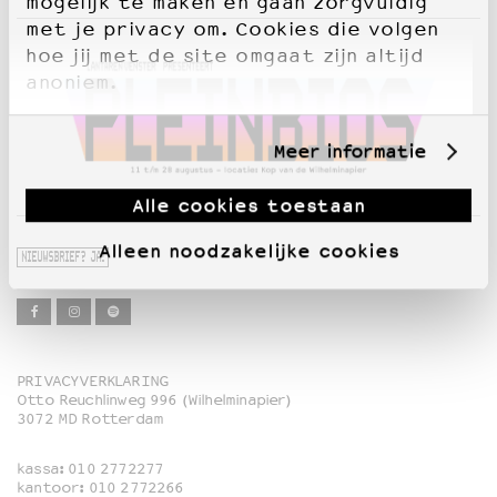
mogelijk te maken en gaan zorgvuldig
met je privacy om. Cookies die volgen
hoe jij met de site omgaat zijn altijd
OVER LANTARENVENSTER
anoniem.
Wat we doen
Werken bij
Wie is wie
Meer informatie
Word vriend
Historie
Alle cookies toestaan
Partners
Huisregels
Alleen noodzakelijke cookies
NIEUWSBRIEF? JA!
Privacyverklaring
Integriteits- en gedragscode
Duurzaamheid
Culturele boycot Israël
Ruimte voor artistieke vrijheid – VNPF
PRIVACYVERKLARING
Otto Reuchlinweg 996 (Wilhelminapier)
Film
3072 MD Rotterdam
Muziek
kassa:
010 2772277
Familie
kantoor:
010 2772266