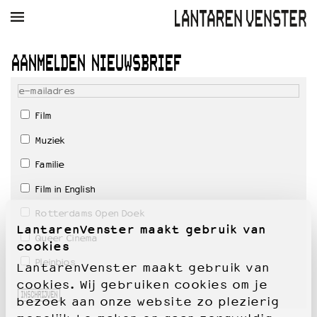
AGENDA
FILM
MUZIEK
RESTAURANT
VERHUUR
AANMELDEN NIEUWSBRIEF
Winkelmandje
Zoek
Film
PLAN JE BEZOEK
Muziek
Openingstijden & contact
Bereikbaarheid
Familie
Kaartverkoop
Film in English
Rotterdams Open Doek
LantarenVenster maakt gebruik van
EDUCATIE
Queer Cinema
cookies
Schoolvoorstellingen
Pleinbios
Filmprogramma’s Primair Onderwijs
LantarenVenster maakt gebruik van
Filmprogramma’s VO/MBO
cookies. Wij gebruiken cookies om je
INSCHRIJVEN
Speciale educatieprogramma’s
bezoek aan onze website zo plezierig