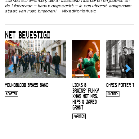
tokkelinstrumenten, die afwisselend fluisteren en jubelen en
de luisteraar – haast ongemerkt – in een uiterst aangename
staat van rust brengen.
’ – MixedWorldMusic
NET BEVESTIGD
YOUNGBLOOD BRASS BAND
LICKS &
CHRIS POTTER TRI
BRAINS’ FUNKY
KAARTEN
KAARTEN
XMAS MET MRS.
HIPS & JARED
GRANT
KAARTEN