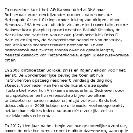
In november komt het Afrikaanse drietal 3MA naar
Rotterdam voor een bijzonder concert samen met de
OVER LANTARENVENSTER
Metropole Orkest Strings onder leiding van dirigent Vince
Wat we doen
Mendoza. 3MA bestaat uit drie virtuoze instrumentalisten: de
Malinese kora (harpluit) grootmeester Ballaké Sissoko, de
Werken bij
Marokkaanse maestro van de oud (Arabische luit) Driss El
Wie is wie
Maloumi en Rajery, de Malagassische bespeler van de valiha,
Word vriend
een Afrikaans snaarinstrument bestaande uit een
bamboestok met twintig snaren over de gehele lengte,
Historie
meestal gemaakt van fietsremkabels, eigenlijk een buisvormige
Partners
citer.
Huisregels
In 2006 ontmoetten Ballaké, Driss en Rajery elkaar voor het
Privacyverklaring
eerst. De wonderbaarlijke beving die toen uit hun
Integriteits- en gedragscode
instrumenten opsteeg resoneert vandaag de dag nog
steeds. Voor ieder van hen is de muziek die ze spelen
Duurzaamheid
illustratief voor hun Afrikaanse moederland. Gedreven door
Culturele boycot Israël
het spelplezier en hun vriendschap blijven ze elkaar
ontmoeten en samen musiceren, altijd vol vuur. Sinds het
Ruimte voor artistieke vrijheid – VNPF
debuutalbum in 2008 hebben de drie musici veel meegemaakt,
hebben hun reünies ieders solocarrière verrijkt en hun
muziekkennis verbreed.
In 2017, tien jaar na het begin van hun gezamenlijke avontuur,
namen de drie hun meest recente album
Anarouz
op, waarop je