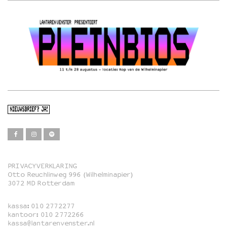
NIEUWSBRIEF? JA!
PRIVACYVERKLARING
Otto Reuchlinweg 996 (Wilhelminapier)
Film
3072 MD Rotterdam
Muziek
kassa:
010 2772277
Familie
kantoor:
010 2772266
kassa@lantarenvenster.nl