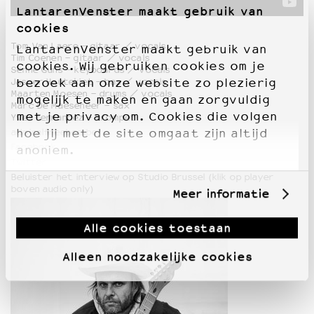
LantarenVenster maakt gebruik van
cookies
Tom Van Laere - gitaar / vocals
LantarenVenster maakt gebruik van
Tim Coenen - gitaar / vocals
cookies. Wij gebruiken cookies om je
Senne Guns - keyboards / vocals
Jasper Hautekiet - bas / vocals
bezoek aan onze website zo plezierig
Maarten Moesen - drums / vocals
mogelijk te maken en gaan zorgvuldig
Marc De Maeseneer - sax
met je privacy om. Cookies die volgen
Yves Fernandez - trompet
admiralfreebee.be
hoe jij met de site omgaat zijn altijd
Facebook
anoniem.
Twitter
Beluister het interview op Studio Brussel (klik op player
boven audio only)
Meer informatie
Alle cookies toestaan
Alleen noodzakelijke cookies