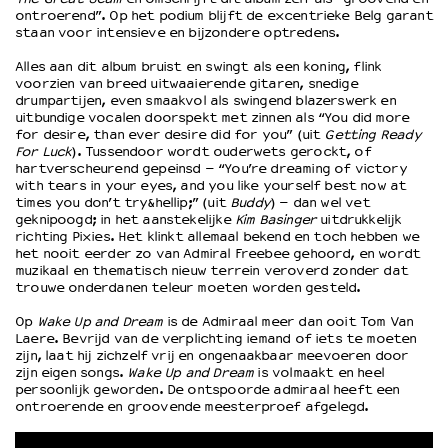
ontroerend”. Op het podium blijft de excentrieke Belg garant
staan voor intensieve en bijzondere optredens.
OVER LANTARENVENSTER
Alles aan dit album bruist en swingt als een koning, flink
Wat we doen
voorzien van breed uitwaaierende gitaren, snedige
drumpartijen, even smaakvol als swingend blazerswerk en
Werken bij
uitbundige vocalen doorspekt met zinnen als “You did more
Wie is wie
for desire, than ever desire did for you” (uit
Getting Ready
Word vriend
For Luck
). Tussendoor wordt ouderwets gerockt, of
hartverscheurend gepeinsd – “You’re dreaming of victory
Historie
with tears in your eyes, and you like yourself best now at
Partners
times you don’t try&hellip;” (uit
Buddy
) – dan wel vet
geknipoogd; in het aanstekelijke
Kim Basinger
uitdrukkelijk
Huisregels
richting Pixies. Het klinkt allemaal bekend en toch hebben we
Privacyverklaring
het nooit eerder zo van Admiral Freebee gehoord, en wordt
Integriteits- en gedragscode
muzikaal en thematisch nieuw terrein veroverd zonder dat
trouwe onderdanen teleur moeten worden gesteld.
Duurzaamheid
Culturele boycot Israël
Op
Wake Up and Dream
is de Admiraal meer dan ooit Tom Van
Laere. Bevrijd van de verplichting iemand of iets te moeten
Ruimte voor artistieke vrijheid – VNPF
zijn, laat hij zichzelf vrij en ongenaakbaar meevoeren door
zijn eigen songs.
Wake Up and Dream
is volmaakt en heel
persoonlijk geworden. De ontspoorde admiraal heeft een
ontroerende en groovende meesterproef afgelegd.