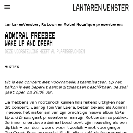
AGENDA
FILM
MUZIEK
RESTAURANT
VERHUUR
LantarenVenster, Rotown en Motel Mozaïque presenteren:
ADMIRAL FREEBEE
Winkelmandje
Zoek
WAKE UP AND DREAM
DEZE VOORSTELLING HEEFT AL PLAATSGEVONDEN
PLAN JE BEZOEK
Openingstijden & contact
MUZIEK
Bereikbaarheid
Kaartverkoop
Dit is een concert met voornamelijk staanplaatsen. Op het
balkon is een beperkt aantal zitplaatsen beschikbaar. De zaal
gaat open om 20:00 uur.
EDUCATIE
Liefhebbers van rootsrock kunnen halsreikend uitkijken naar
Schoolvoorstellingen
dit concert, waarbij Tom Van Laere, beter bekend als Admiral
Filmprogramma’s Primair Onderwijs
Freebee, het materiaal van zijn prachtige nieuwe album
Wake
Up and Dream
gaat presenteren aan zijn Rotterdamse publiek.
Filmprogramma’s VO/MBO
De immer creatieve admiraal beschouwt zijn nieuweling als een
Speciale educatieprogramma’s
diptiek – een duur woord voor tweeluik – met voorganger
The Great Scam
en omschrijft dit album zelf als “groovend en