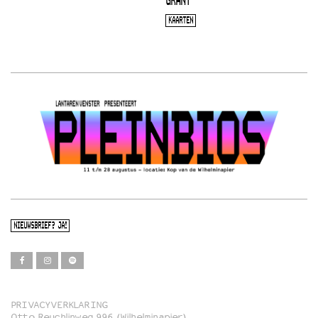
GRANT
KAARTEN
NIEUWSBRIEF? JA!
PRIVACYVERKLARING
Otto Reuchlinweg 996 (Wilhelminapier)
Film