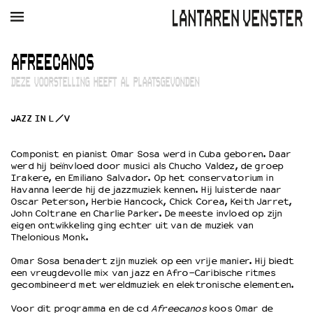
AGENDA
FILM
MUZIEK
RESTAURANT
VERHUUR
AFREECANOS
DEZE VOORSTELLING HEEFT AL PLAATSGEVONDEN
Winkelmandje
Zoek
JAZZ IN L/V
PLAN JE BEZOEK
Openingstijden & contact
Componist en pianist Omar Sosa werd in Cuba geboren. Daar
Bereikbaarheid
werd hij beïnvloed door musici als Chucho Valdez, de groep
Kaartverkoop
Irakere, en Emiliano Salvador. Op het conservatorium in
Havanna leerde hij de jazzmuziek kennen. Hij luisterde naar
Oscar Peterson, Herbie Hancock, Chick Corea, Keith Jarret,
John Coltrane en Charlie Parker. De meeste invloed op zijn
eigen ontwikkeling ging echter uit van de muziek van
EDUCATIE
Thelonious Monk.
Schoolvoorstellingen
Omar Sosa benadert zijn muziek op een vrije manier. Hij biedt
Filmprogramma’s Primair Onderwijs
een vreugdevolle mix van jazz en Afro-Caribische ritmes
Filmprogramma’s VO/MBO
gecombineerd met wereldmuziek en elektronische elementen.
Speciale educatieprogramma’s
Voor dit programma en de cd
Afreecanos
koos Omar de