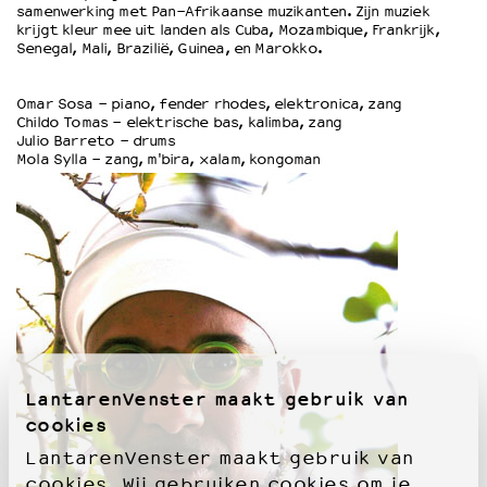
samenwerking met Pan-Afrikaanse muzikanten. Zijn muziek
krijgt kleur mee uit landen als Cuba, Mozambique, Frankrijk,
Senegal, Mali, Brazilië, Guinea, en Marokko.
OVER LANTARENVENSTER
Wat we doen
Omar Sosa - piano, fender rhodes, elektronica, zang
Werken bij
Childo Tomas - elektrische bas, kalimba, zang
Wie is wie
Julio Barreto - drums
Mola Sylla - zang, m'bira, xalam, kongoman
Word vriend
Historie
Partners
Huisregels
Privacyverklaring
Integriteits- en gedragscode
Duurzaamheid
Culturele boycot Israël
Ruimte voor artistieke vrijheid – VNPF
LantarenVenster maakt gebruik van
cookies
LantarenVenster maakt gebruik van
cookies. Wij gebruiken cookies om je