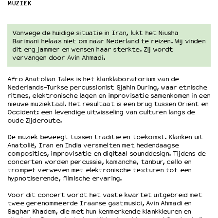
MUZIEK
OVER LANTARENVENSTER
Vanwege de huidige situatie in Iran, lukt het Niusha
Wat we doen
Barimani helaas niet om naar Nederland te reizen. Wij vinden
Werken bij
dit erg jammer en wensen haar sterkte. Zij wordt
vervangen door Avin Ahmadi.
Wie is wie
Word vriend
Afro Anatolian Tales is het klanklaboratorium van de
Historie
Nederlands-Turkse percussionist Sjahin During, waar etnische
ritmes, elektronische lagen en improvisatie samenkomen in een
Partners
nieuwe muziektaal. Het resultaat is een brug tussen Oriënt en
Huisregels
Occident: een levendige uitwisseling van culturen langs de
Privacyverklaring
oude Zijderoute.
Integriteits- en gedragscode
De muziek beweegt tussen traditie en toekomst. Klanken uit
Duurzaamheid
Anatolië, Iran en India versmelten met hedendaagse
composities, improvisatie en digitaal sounddesign. Tijdens de
Culturele boycot Israël
concerten worden percussie, kamanche, tanbur, cello en
Ruimte voor artistieke vrijheid – VNPF
trompet verweven met elektronische texturen tot een
hypnotiserende, filmische ervaring.
Voor dit concert wordt het vaste kwartet uitgebreid met
twee gerenommeerde Iraanse gastmusici, Avin Ahmadi en
Saghar Khadem, die met hun kenmerkende klankkleuren en