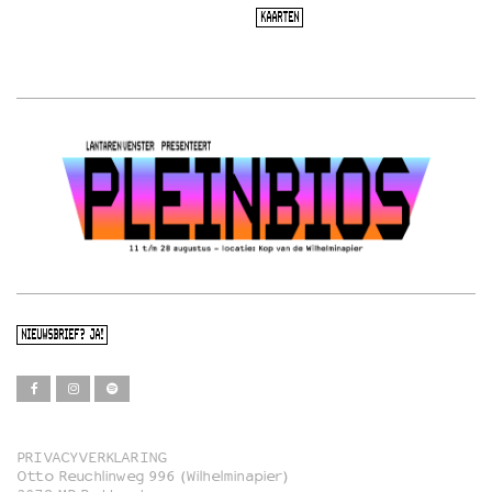
KAARTEN
NIEUWSBRIEF? JA!
PRIVACYVERKLARING
Otto Reuchlinweg 996 (Wilhelminapier)
Film