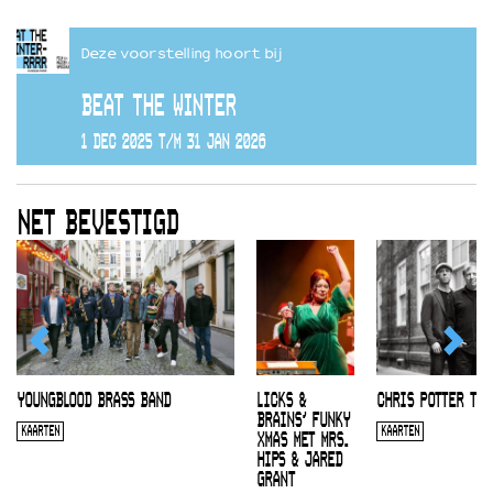
Deze voorstelling hoort bij
BEAT THE WINTER
1 DEC 2025 T/M 31 JAN 2026
NET BEVESTIGD
YOUNGBLOOD BRASS BAND
LICKS &
CHRIS POTTER TRI
BRAINS’ FUNKY
KAARTEN
KAARTEN
XMAS MET MRS.
HIPS & JARED
GRANT