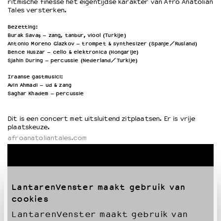
ritmische finesse het eigentijdse karakter van Afro Anatolian
Tales versterken.
Bezetting:
Burak Savaş – zang, tanbur, viool (Turkije)
Antonio Moreno Glazkov – trompet & synthesizer (Spanje/Rusland)
Bence Huszar – cello & elektronica (Hongarije)
Sjahin During – percussie (Nederland/Turkije)
Iraanse gastmusici:
Avin Ahmadi – ud & zang
Saghar Khadem – percussie
Dit is een concert met uitsluitend zitplaatsen. Er is vrije
plaatskeuze
.
afroanatoliantales.com
LantarenVenster maakt gebruik van
cookies
LantarenVenster maakt gebruik van