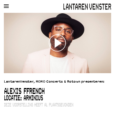
AGENDA
FILM
MUZIEK
RESTAURANT
VERHUUR
Winkelmandje
Zoek
PLAN JE BEZOEK
Openingstijden & contact
Bereikbaarheid
Kaartverkoop
LantarenVenster, MOMO Concerts & Rotown presenteren:
EDUCATIE
ALEXIS FFRENCH
Schoolvoorstellingen
Filmprogramma’s Primair Onderwijs
LOCATIE: ARMINIUS
Filmprogramma’s VO/MBO
DEZE VOORSTELLING HEEFT AL PLAATSGEVONDEN
Speciale educatieprogramma’s