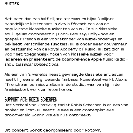
MUZIEK
OVER LANTARENVENSTER
Met meer dan een half miljard streams en bijna 3 miljoen
Wat we doen
maandelijkse luisteraars is Alexis Ffrench een van de
populairste klassieke muzikanten van nu. In zijn ‘klassieke
Werken bij
soul’-geluid combineert hij Bach, Debussy, Hollywood en
Wie is wie
gospel. Ffrench is een voorstander van muziekonderwijs en
bekleedt verschillende functies. Hij is onder meer gouverneur
Word vriend
en bestuurslid van de Royal Academy of Music. Hij zet zich in
Historie
voor het toegankelijk maken van klassieke muziek voor
Partners
iedereen en presenteert de baanbrekende Apple Music Radio-
show
Classical Connections
.
Huisregels
Privacyverklaring
Als een van ’s werelds meest gevraagde klassieke artiesten
heeft hij een snel groeiende fanbase. Momenteel werkt Alexis
Integriteits- en gedragscode
Ffrench aan een nieuw album in de studio, waarvan hij in de
Duurzaamheid
Arminiuskerk werk zal laten horen.
Culturele boycot Israël
SUPPORT ACT: ROBIN SCHERPEN
Ruimte voor artistieke vrijheid – VNPF
Het verhaal van klassiek gitarist Robin Scherpen is er een van
donker en licht. Hij neemt je mee in een contemplatieve
droomwereld waarin visuele ruis ontbreekt.
Dit concert wordt georganiseerd door Rotown,