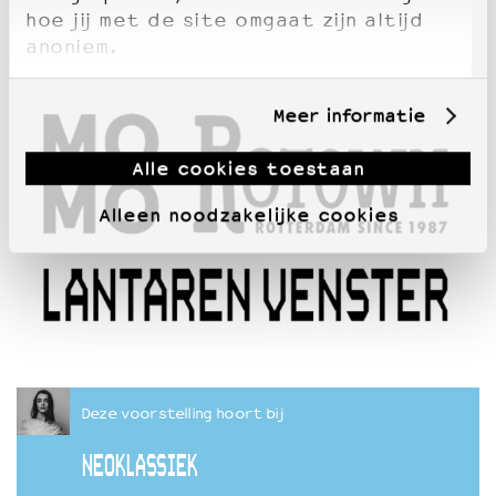
hoe jij met de site omgaat zijn altijd
anoniem.
Meer informatie
Alle cookies toestaan
Alleen noodzakelijke cookies
Deze voorstelling hoort bij
NEOKLASSIEK