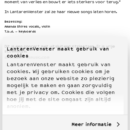
moment van verlies en bouwt er iets sterkers voor terug.”
In LantarenVenster zal ze haar nieuwe songs laten horen.
Bezetting:
Amanda Shires vocals, violin
T.b.d. – keyboards
Dit is een concert met uitsluitend zitplaatsen. Er is vrije
LantarenVenster maakt gebruik van
stoel
keuze
.
cookies
amandashiresmusic.com
LantarenVenster maakt gebruik van
cookies. Wij gebruiken cookies om je
bezoek aan onze website zo plezierig
mogelijk te maken en gaan zorgvuldig
met je privacy om. Cookies die volgen
hoe jij met de site omgaat zijn altijd
anoniem.
Meer informatie