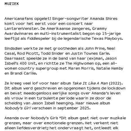
MUZIEK
OVER LANTARENVENSTER
Americanafans opgelet! Singer-songwriter Amanda Shires
Wat we doen
komt voor het eerst voor een concert naar
LantarenVenster. De Amerikaanse zangeres, Grammy
Werken bij
Awardwinnares en multi-instrumentalist begon op 15-jarige
Wie is wie
leeftijd als fiddlespeler bij de legendarische Texas Playboys.
Word vriend
Sindsdien werkte ze met grootheden als John Prine, Neal
Historie
Casal, Rod Picott, Todd Snider en Justin Townes Earle.
Partners
Daarnaast speelde ze in de band van haar (ex)man, Jason
Isbell’s 400 Unit, en richtte ze The Highwomen op, een all-
Huisregels
women country supergroup met Maren Morris, Natalie Hemby
Privacyverklaring
en Brandi Carlile.
Integriteits- en gedragscode
Ze kreeg veel lof voor haar album
Take It Like A Man
(2022).
Duurzaamheid
Dit album werd geschreven en opgenomen tijdens de lockdown
Culturele boycot Israël
en bevat meedogenloos eerlijke songs over Amanda’s leven
als vrouw in een turbulente periode waarin ze door de
Ruimte voor artistieke vrijheid – VNPF
scheiding van Jason Isbell heenging. Haar nieuwe album
Nobody’s Girl
verscheen in september 2025.
Amanda over Nobody’s Girl: “Dit album gaat niet over muzikale
grenzen, maar over emotionele grenzen. Het verkent niet
alleen liefdesverdriet; het ondervraagt het, ontleedt elk