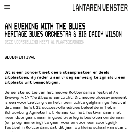
AGENDA
FILM
MUZIEK
RESTAURANT
VERHUUR
AN EVENING WITH THE BLUES
HERITAGE BLUES ORCHESTRA & BIG DADDY WILSON
Winkelmandje
Zoek
DEZE VOORSTELLING HEEFT AL PLAATSGEVONDEN
PLAN JE BEZOEK
BLUESFESTIVAL
Openingstijden & contact
Bereikbaarheid
Dit is een concert met deels staanplaatsen en deels
Kaartverkoop
zitplaatsen. Wij raden u aan vroeg aanwezig te zijn als u een
zitplaats wilt bemachtigen.
De eerste editie van het nieuwe Rotterdamse festival
An
EDUCATIE
Evening With The Blues
is aantocht! Dit nieuwe bluesevenement
is een voortzetting van het roemruchte gelijknamige festival
Schoolvoorstellingen
dat maar liefst 22 succesvolle edities beleefde in Tiel, in
Filmprogramma’s Primair Onderwijs
Schouwburg Agnietenhof. Helaas kon het festival daar niet
meer doorgaan, maar in goed overleg is besloten om de naam
Filmprogramma’s VO/MBO
(en programmering) te gaan voeren voor een soortgelijk
Speciale educatieprogramma’s
festival in Rotterdam, dat dit jaar op kleine schaal van start