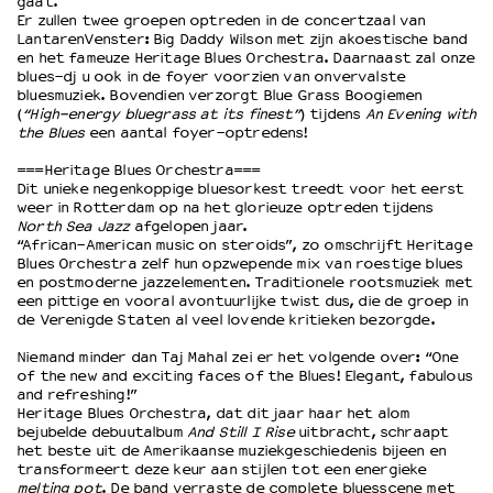
gaat.
Er zullen twee groepen optreden in de concertzaal van
LantarenVenster: Big Daddy Wilson met zijn akoestische band
OVER LANTARENVENSTER
en het fameuze Heritage Blues Orchestra. Daarnaast zal onze
blues-dj u ook in de foyer voorzien van onvervalste
Wat we doen
bluesmuziek. Bovendien verzorgt Blue Grass Boogiemen
Werken bij
(
“High-energy bluegrass at its finest”
) tijdens
An Evening with
the Blues
een aantal foyer-optredens!
Wie is wie
Word vriend
===Heritage Blues Orchestra===
Dit unieke negenkoppige bluesorkest treedt voor het eerst
Historie
weer in Rotterdam op na het glorieuze optreden tijdens
Partners
North Sea Jazz
afgelopen jaar.
Huisregels
“African-American music on steroids”, zo omschrijft Heritage
Blues Orchestra zelf hun opzwepende mix van roestige blues
Privacyverklaring
en postmoderne jazzelementen. Traditionele rootsmuziek met
Integriteits- en gedragscode
een pittige en vooral avontuurlijke twist dus, die de groep in
de Verenigde Staten al veel lovende kritieken bezorgde.
Duurzaamheid
Culturele boycot Israël
Niemand minder dan Taj Mahal zei er het volgende over: “One
Ruimte voor artistieke vrijheid – VNPF
of the new and exciting faces of the Blues! Elegant, fabulous
and refreshing!”
Heritage Blues Orchestra, dat dit jaar haar het alom
bejubelde debuutalbum
And Still I Rise
uitbracht, schraapt
het beste uit de Amerikaanse muziekgeschiedenis bijeen en
transformeert deze keur aan stijlen tot een energieke
melting pot
. De band verraste de complete bluesscene met