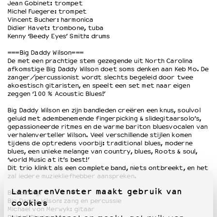
Jean Gobinet: trompet
Michel Fuegere: trompet
Vincent Bucher: harmonica
Didier Havet: trombone, tuba
Kenny ‘Beedy Eyes’ Smith: drums
===Big Daddy Wilson===
De met een prachtige stem gezegende uit North Carolina
afkomstige Big Daddy Wilson doet soms denken aan Keb Mo. De
zanger/percussionist wordt slechts begeleid door twee
akoestisch gitaristen, en speelt een set met naar eigen
zeggen ‘100 % Acoustic Blues!’
Big Daddy Wilson en zijn bandleden creëren een knus, soulvol
geluid met adembenemende fingerpicking & slidegitaarsolo’s,
gepassioneerde ritmes en de warme bariton bluesvocalen van
verhalenverteller Wilson. Veel verschillende stijlen komen
tijdens de optredens voorbij: traditional blues, moderne
blues, een unieke melange van country, blues, Roots & soul,
‘world Music at it’s best!’
Dit trio klinkt als een complete band, niets ontbreekt, en het
zal iedere muziekliefhebber aanspreken.
LantarenVenster maakt gebruik van
Bezetting:
Big Daddy Wilson: zang en percussie
cookies
Michael von Merwyk: gitaar