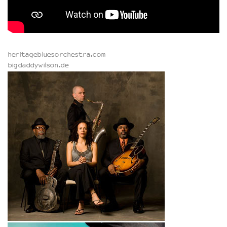
heritagebluesorchestra.com
bigdaddywilson.de