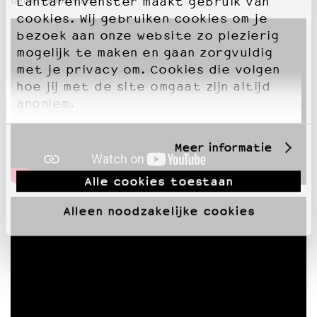
LantarenVenster maakt gebruik van
Detlef Blanke: bas
cookies. Wij gebruiken cookies om je
bezoek aan onze website zo plezierig
mogelijk te maken en gaan zorgvuldig
met je privacy om. Cookies die volgen
hoe jij met de site omgaat zijn altijd
anoniem.
Meer informatie
Alle cookies toestaan
Alleen noodzakelijke cookies