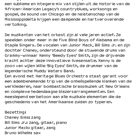
een sublieme en integere mix van stijlen uit de historie van de
‘African-American Legacy’: countryblues, worksongs en
gospel, de sound van Chicago en de nalatenschap van de
Mississippidelta krijgen een dampende en hartveroverende
vertolking.
De muzikanten van het orkest zijn al vele jaren actief. Ze
speelden onder meer in de Five Blind Boys of Alabama en de
Staple Singers. De vocalen van Junior Mack, Bill Sims Jr. en zijn
dochter Chaney, ondersteund door de stuwende drums van
Grammy-winnaar Kenny ‘Beedy Eyes’ Smith, zijn de drijvende
kracht achter deze innovatieve livesensatie. Kenny is de
zoon van wijlen Willie ‘Big Eyes’ Smith, de drummer van de
legendarische Muddy Waters Band.
Een avond met Heritage Blues Orchestra staat garant voor
een adembenemende trip van de onheilspellende klanken van de
werkliederen, naar bombastische brassmuziek uit New Orleans
en complexe hedendaagse blazersarrangementen. Een
meeslepend eerbetoon aan alle muzikale elementen die de
geschiedenis van het Amerikaanse zuiden zo typeren.
Bezetting:
Chaney Sims: zang
Bill Sims Jr.: zang, gitaar, piano
Junior Mack: gitaar, zang
Bruno Wilhelm: sax