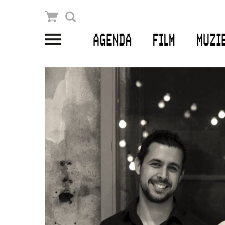
Winkelmandje
Zoek
AGENDA
FILM
MUZI
PLAN JE BEZOEK
Openingstijden & contact
Bereikbaarheid
Kaartverkoop
EDUCATIE
Schoolvoorstellingen
Filmprogramma’s Primair Onderwijs