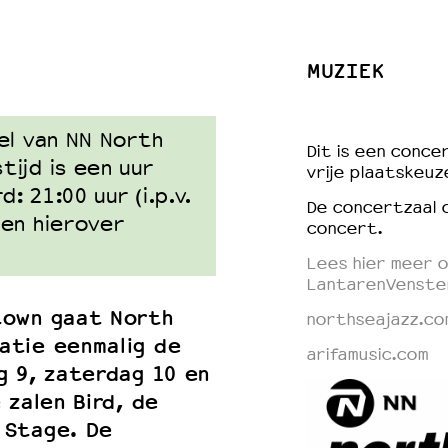
MUZIEK
 VNPF
el van NN North
Dit is een concer
ijd is een uur
vrije
plaatskeuz
 21:00 uur (i.p.v.
De concertzaal 
en hierover
concert.
Lees hier meer o
LantarenVenste
town gaat North
northseajazz.co
atie eenmalig de
arifamusic.com
g 9, zaterdag 10 en
 zalen Bird, de
 Stage. De