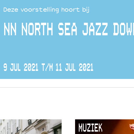
Deze voorstelling hoort bij
NN NORTH SEA JAZZ DOW
9 JUL 2021 T/M 11 JUL 2021
MUZIEK