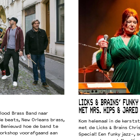
LICKS & BRAINS’ FUNKY
MET MRS. HIPS & JARED
lood Brass Band naar
e beats, New Orleans brass,
Kom helemaal in de kersts
. Benieuwd hoe de band te
met de Licks & Brains Chri
workshop voorafgaand aan
Special! Een funky jazz-, s