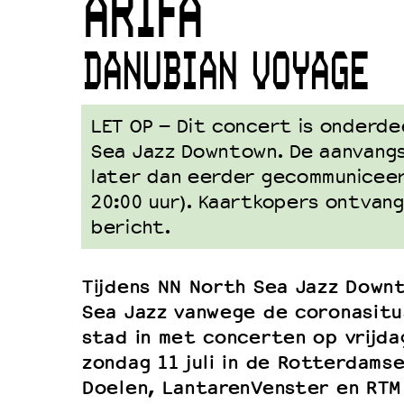
ARIFA
Duurzaamheid
Culturele boycot Israël
DANUBIAN VOYAGE
Ruimte voor artistieke vrijheid –
LET OP – Dit concert is onderde
Sea Jazz Downtown. De aanvangst
later dan eerder gecommuniceerd:
20:00 uur). Kaartkopers ontvang
bericht.
Tijdens NN North Sea Jazz Down
Sea Jazz vanwege de coronasitu
stad in met concerten op vrijda
zondag 11 juli in de Rotterdamse
Doelen, LantarenVenster en RTM