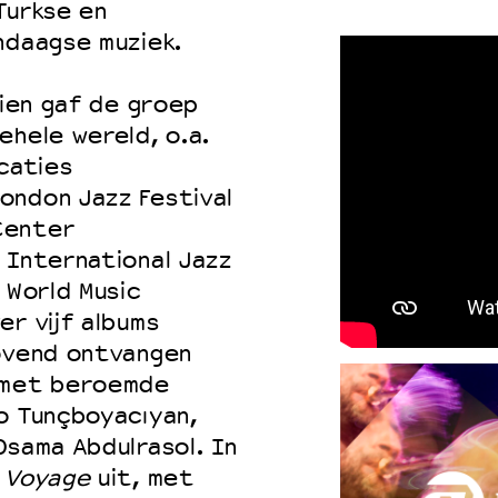
Turkse en
ndaagse muziek.
dien gaf de groep
ehele wereld, o.a.
caties
ondon Jazz Festival
Center
 International Jazz
 World Music
er vijf albums
lovend ontvangen
n met beroemde
o Tunçboyacıyan,
Osama Abdulrasol. In
 Voyage
uit, met