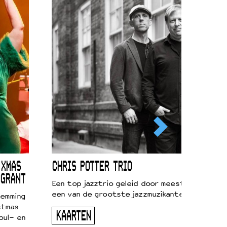
 XMAS
CHRIS POTTER TRIO
 GRANT
Een top jazztrio geleid door meestersaxofonis
een van de grootste jazzmuzikanten van zijn g
temming
stmas
KAARTEN
oul- en