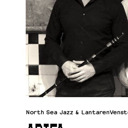
Filmprogramma’s VO/MBO
Speciale educatieprogramma’s
OVER LANTARENVENSTER
Wat we doen
Werken bij
Wie is wie
Word vriend
Historie
Partners
Huisregels
North Sea Jazz & LantarenVenst
Privacyverklaring
Integriteits- en gedragscode