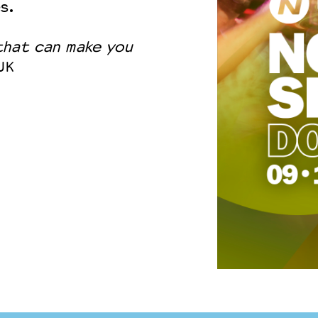
s.
 that can make you
UK