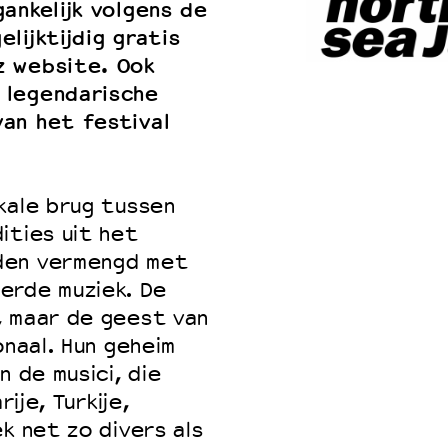
ankelijk volgens de
lijktijdig gratis
z website. Ook
 legendarische
an het festival
kale brug tussen
ities uit het
den vermengd met
erde muziek. De
, maar de geest van
onaal. Hun geheim
n de musici, die
ije, Turkije,
k net zo divers als