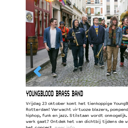
EWOUD
YOUNGBLOOD BRASS BAND
d
Vrijdag 23 oktober komt het tienkoppige YoungB
Rotterdam! Verwacht virtuoze blazers, pompend
!
hiphop, funk en jazz. Stilstaan wordt onmogelijk
vond
werk gaat? Ontdek het van dichtbij tijdens de 
kers
het concert.
meer info…