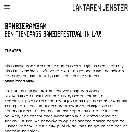
AGENDA
FILM
MUZIEK
RESTAURANT
VERHUUR
BAMBIERAMBAM
EEN TIENDAAGS BAMBIEFESTIVAL IN L/V!
Winkelmandje
Zoek
THEATER
PLAN JE BEZOEK
Openingstijden & contact
Als Bambie voor meerdere dagen neerstrijkt in een theater,
Bereikbaarheid
als daar
Bambie 1
t/m zoveel wordt gespeeld met na afloop
Kaartverkoop
hotdogs en dansmuziek, dan is er sprake van een
Bambierambam
.
In 2003 is Bambie, het mimegezelschap van Jochem
Stavenuiter en Paul van der Laan, begonnen met dit
EDUCATIE
regelmatig terugkerende feestje. Omdat er behoefte was om
Schoolvoorstellingen
terug te kijken. Om oudere Bambievoorstellingen op hun
Filmprogramma’s Primair Onderwijs
houdbaarheid te testen. Om een repertoire op te kunnen
bouwen, en verschillende momenten in hun ontwikkeling te
Filmprogramma’s VO/MBO
tonen. Om trouwe bezoekers op een andere manier tegen te
Speciale educatieprogramma’s
kunnen komen. En om nieuw publiek de kans te geven het een en
ander in te halen.