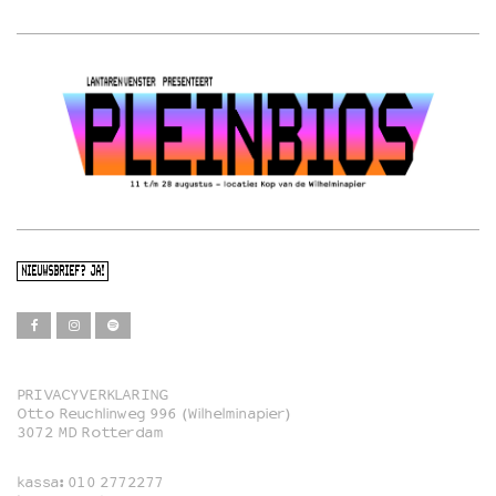
NIEUWSBRIEF? JA!
PRIVACYVERKLARING
Otto Reuchlinweg 996 (Wilhelminapier)
Film
3072 MD Rotterdam
Muziek
kassa:
010 2772277
Familie