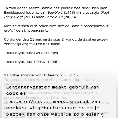
In tien dagen neemt Bambie het publiek mee door tien jaar
Bambiegeschiedenis, van
Bambie 1
(1996) via uitstapje
Oleg!
OVER LANTARENVENSTER
Oleg! Oleg!
(2001) naar
Bambie 10
(2006).
Wat we doen
Niet te missen dus! Zeker niet met de Bambie passepartout
Werken bij
en/of de strippenkaart.
Wie is wie
Word vriend
Op donderdag 21 mei, na
Bambie 8
, wordt de
Bambierambam
feestelijk afgesloten met band!
Historie
Partners
–macro:youtube:BVCoz4E0aes–
Huisregels
–macro:youtube:3PdaSt42OHE–
Privacyverklaring
Integriteits- en gedragscode
* Bambie strippenkaart: &euro; 75,- / 65,-
Duurzaamheid
Toegang tot tien voorstellingen, de strippenkaart is niet
Culturele boycot Israël
persoonlijk.
LantarenVenster maakt gebruik van
* Bambie passepartout: &euro; 100,- / &euro; 90,-
Ruimte voor artistieke vrijheid – VNPF
cookies
Toegang tot alle voorstellingen, de passepartout is
persoonlijk. Breng een pasfoto mee!
LantarenVenster maakt gebruik van
De strippenkaart en passepartout zijn verkrijgbaar aan de
cookies. Wij gebruiken cookies om je
kassa van Lantaren/Venster.
Ook met een Bambie strippenkaart of passepartout is het
bezoek aan onze website zo plezierig
noodzakelijk om voor voorstellingen te reserveren!