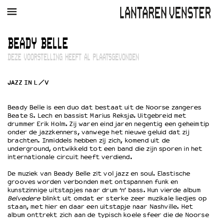
AGENDA
FILM
MUZIEK
RESTAURANT
VERHUUR
BEADY BELLE
DEZE VOORSTELLING HEEFT AL PLAATSGEVONDEN
Winkelmandje
Zoek
JAZZ IN L/V
PLAN JE BEZOEK
Openingstijden & contact
Beady Belle is een duo dat bestaat uit de Noorse zangeres
Bereikbaarheid
Beate S. Lech en bassist Marius Reksjø. Uitgebreid met
Kaartverkoop
drummer Erik Holm. Zij waren eind jaren negentig een geheimtip
onder de jazzkenners, vanwege het nieuwe geluid dat zij
brachten. Inmiddels hebben zij zich, komend uit de
underground, ontwikkeld tot een band die zijn sporen in het
internationale circuit heeft verdiend.
EDUCATIE
Schoolvoorstellingen
De muziek van Beady Belle zit vol jazz en soul. Elastische
grooves worden verbonden met ontspannen funk en
Filmprogramma’s Primair Onderwijs
kunstzinnige uitstapjes naar drum ‘n’ bass. Hun vierde album
Filmprogramma’s VO/MBO
Belvedere
blinkt uit omdat er sterke zeer muzikale liedjes op
Speciale educatieprogramma’s
staan, met hier en daar een uitstapje naar Nashville. Het
album onttrekt zich aan de typisch koele sfeer die de Noorse