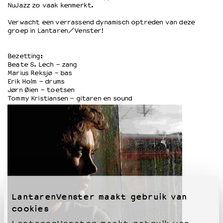
NuJazz zo vaak kenmerkt.
Verwacht een verrassend dynamisch optreden van deze
OVER LANTARENVENSTER
groep in Lantaren/Venster!
Wat we doen
Werken bij
Bezetting:
Wie is wie
Beate S. Lech - zang
Marius Reksjø - bas
Word vriend
Erik Holm - drums
Historie
Jørn Øien - toetsen
Partners
Tommy Kristiansen - gitaren en sound
Huisregels
Privacyverklaring
Integriteits- en gedragscode
Duurzaamheid
Culturele boycot Israël
Ruimte voor artistieke vrijheid – VNPF
LantarenVenster maakt gebruik van
cookies