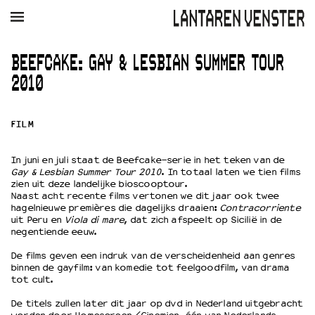
AGENDA
FILM
MUZIEK
RESTAURANT
VERHUUR
BEEFCAKE: GAY & LESBIAN SUMMER TOUR
2010
Winkelmandje
Zoek
FILM
PLAN JE BEZOEK
Openingstijden & contact
Bereikbaarheid
In juni en juli staat de Beefcake-serie in het teken van de
Gay & Lesbian Summer Tour 2010
. In totaal laten we tien films
Kaartverkoop
zien uit deze landelijke bioscooptour.
Naast acht recente films vertonen we dit jaar ook twee
hagelnieuwe premières die dagelijks draaien:
Contracorriente
uit Peru en
Viola di mare
, dat zich afspeelt op Sicilië in de
EDUCATIE
negentiende eeuw.
Schoolvoorstellingen
De films geven een indruk van de verscheidenheid aan genres
Filmprogramma’s Primair Onderwijs
binnen de gayfilm: van komedie tot feelgoodfilm, van drama
tot cult.
Filmprogramma’s VO/MBO
Speciale educatieprogramma’s
De titels zullen later dit jaar op dvd in Nederland uitgebracht