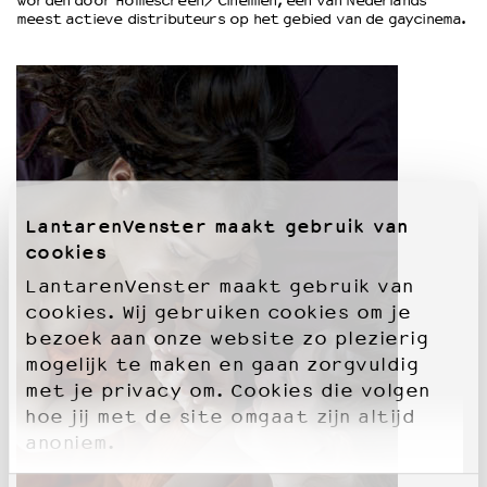
worden door Homescreen/Cinemien, één van Nederlands
meest actieve distributeurs op het gebied van de gaycinema.
OVER LANTARENVENSTER
Wat we doen
Werken bij
Wie is wie
Word vriend
Historie
Partners
LantarenVenster maakt gebruik van
Huisregels
cookies
Privacyverklaring
LantarenVenster maakt gebruik van
Integriteits- en gedragscode
cookies. Wij gebruiken cookies om je
Duurzaamheid
bezoek aan onze website zo plezierig
Culturele boycot Israël
mogelijk te maken en gaan zorgvuldig
Ruimte voor artistieke vrijheid – VNPF
met je privacy om. Cookies die volgen
hoe jij met de site omgaat zijn altijd
anoniem.