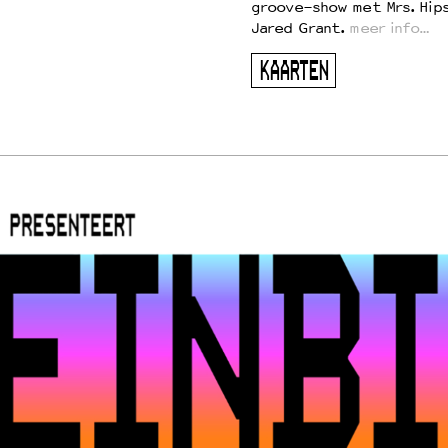
groove-show met Mrs. Hip
Jared Grant.
meer info…
KAARTEN