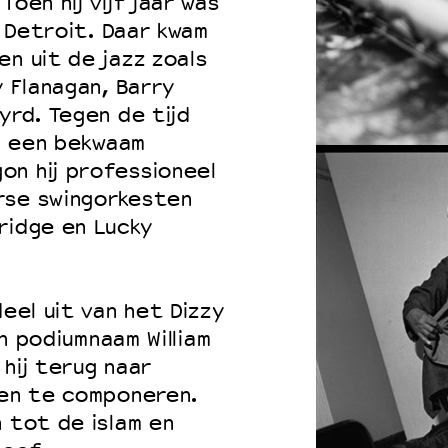
oen hij vijf jaar was
r Detroit. Daar kwam
en uit de jazz zoals
y Flanagan, Barry
 VNPF
yrd. Tegen de tijd
ij een bekwaam
on hij professioneel
rse swingorkesten
ridge en Lucky
deel uit van het Dizzy
jn podiumnaam William
hij terug naar
 en te componeren.
 tot de islam en