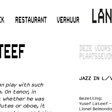
EK
RESTAURANT
VERHUUR
TEEF
DEZE VOORS
PLAATSGEVO
JAZZ IN L/
an play with such
. On tenor, in
ut whether he was
Bezetting:
Yusef Lateef -
lutes or oboe, it
Lionel Belmondo