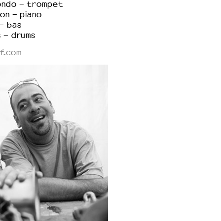
ondo - trompet
on - piano
- bas
s - drums
f.com