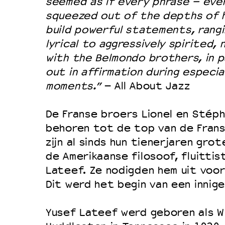
Filmprogramma’s VO/MBO
seemed as if every phrase – eve
squeezed out of the depths of his
Speciale educatieprogramma’s
build powerful statements, rangi
lyrical to aggressively spirited, 
with the Belmondo brothers, in p
OVER LANTARENVENSTER
out in affirmation during especia
Wat we doen
moments.”
– All About Jazz
Werken bij
De Franse broers Lionel en Stép
Wie is wie
behoren tot de top van de Frans
Word vriend
zijn al sinds hun tienerjaren gr
Historie
de Amerikaanse filosoof, fluittis
Partners
Lateef. Ze nodigden hem uit voo
Dit werd het begin van een innig
Huisregels
Privacyverklaring
Yusef Lateef werd geboren als Wi
Integriteits- en gedragscode