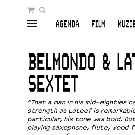
Winkelmandje
Zoek
AGENDA
FILM
MUZI
PLAN JE BEZOEK
Openingstijden & contact
BELMONDO & LA
Bereikbaarheid
Kaartverkoop
SEXTET
EDUCATIE
“That a man in his mid-eighties c
strength as Lateef is remarkable
Schoolvoorstellingen
particular, his tone was bold. B
Filmprogramma’s Primair Onderwijs
playing saxophone, flute, wood f