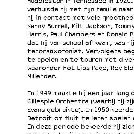
Huddleston in Tennessee in 1920. T
Duurzaamheid
verhuisde hij met zijn familie naa
hij in contact met vele groothed
Culturele boycot Israël
Kenny Burrell, Milt Jackson, Tomm
Ruimte voor artistieke vrijheid –
Harris, Paul Chambers en Donald B
dat hij van school af kwam, was h
tenorsaxofonist. Vervolgens beg
te spelen en te touren met dive
waaronder Hot Lips Page, Roy Eld
Millender.
In 1949 maakte hij een jaar lang 
Gillespie Orchestra (waarbij hij zi
Evans gebruikte). In 1950 keerde 
Detroit om fluit te leren spelen
In deze periode bekeerde hij zich