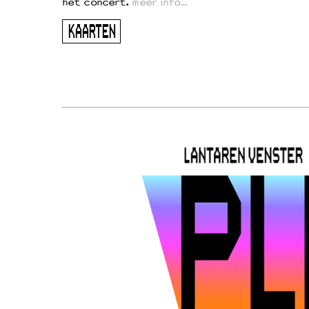
kers
het concert.
meer info…
ugen
KAARTEN