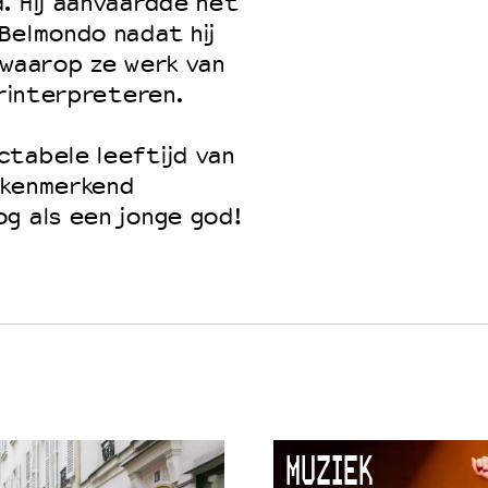
. Hij aanvaardde het
Belmondo nadat hij
waarop ze werk van
erinterpreteren.
ctabele leeftijd van
 kenmerkend
g als een jonge god!
MUZIEK