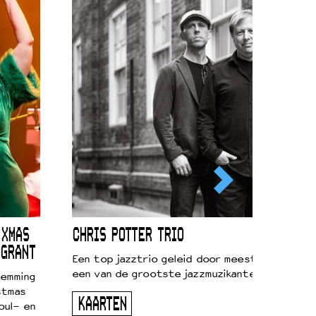
 XMAS
CHRIS POTTER TRIO
 GRANT
Een top jazztrio geleid door meestersaxofonis
een van de grootste jazzmuzikanten van zijn g
temming
stmas
KAARTEN
oul- en