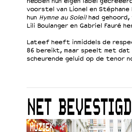
hebben hun eigen label gecreëerd
voorstel van Lionel en Stéphane 
hun
Hymne au Soleil
had gehoord, 
Lili Boulanger en Gabriel Fauré h
Lateef heeft inmiddels de respe
86 bereikt, maar speelt met dat
scheurende geluid op de tenor no
NET BEVESTIGD
MUZIEK