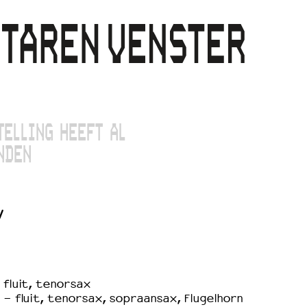
TELLING HEEFT AL
NDEN
V
 fluit, tenorsax
 - fluit, tenorsax, sopraansax, Flugelhorn