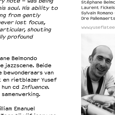
ry note – was being
Stéphane Belm
 soul. His ability to
Laurent Fickels
Sylvain Romano 
ng from gently
Dre Pallemaert
never lost focus,
www.yuseflatee
articular, shouting
lly profound
hane Belmondo
e jazzscene. Beide
ote bewonderaars van
t en rietblazer Yusef
r hun cd
Influence
.
e samenwerking.
lliam Emanuel