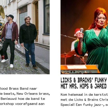
LICKS & BRAINS’ FUNKY
MET MRS. HIPS & JARED
lood Brass Band naar
e beats, New Orleans brass,
Kom helemaal in de kersts
. Benieuwd hoe de band te
met de Licks & Brains Chri
workshop voorafgaand aan
Special! Een funky jazz-, s