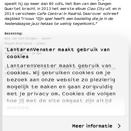
speelt hij op meer dan 80 cd’s. Het Ben van den Dungen
Quartet bracht in 2013 het eerste album
Ciao City
uit en in
2014 verscheen
Cafe Central in Madrid
. Daarover schreef
dagblad Trouw:
“Zijn spel heeft een bezieling die je in de
hedendaagse jazz helaas te weinig tegenkomt.”
Bezetting:
Ben van den Dungen – saxen
Miquel Rodriquez – piano
Marius Beets – bas
LantarenVenster maakt gebruik van
Gijs Dijkhuizen – drums
cookies
LantarenVenster maakt gebruik van
Dit is een concert met uitsluitend zitplaatsen. Er is vrije
cookies. Wij gebruiken cookies om je
stoelkeuze.
bezoek aan onze website zo plezierig
mogelijk te maken en gaan zorgvuldig
met je privacy om. Cookies die volgen
hoe jij met de site omgaat zijn altijd
anoniem.
Meer informatie