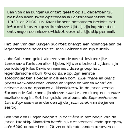
Ben van den Dungen Quartet geeft op 11 december ’20
OVER LANTARENVENSTER
niet één maar twee optredens in LantarenVenster: om
19:30 en 21:30 uur. Kaartkopers ontvangen bericht met
Wat we doen
informatie over op welke nieuwe tijd zij zijn ingedeeld en
Werken bij
ontvangen een nieuw e-ticket voor dit tijdstip per mail.
Wie is wie
Word vriend
Het Ben van den Dungen Quartet brengt een hommage aan de
legendarische saxofonist John Coltrane en zijn muziek.
Historie
Partners
John Coltrane geldt als een van de meest invloedrijke
Huisregels
tenorsaxofonisten aller tijden. Hij werd bekend tijdens zijn
periode bij Miles Davis en nam met deze groep het
Privacyverklaring
legendarische album
Kind of Blue
op. Zijn eerste
Integriteits- en gedragscode
soloprojecten sloegen in als een bom.
Blue Trane
en
Giant
Steps
verwonderden vriend en vijand en waren vanaf de
Duurzaamheid
release van de opnames al klassiekers. In de jaren zestig
Culturele boycot Israël
formeerde Coltrane zijn nieuwe kwartet en sloeg een nieuwe
Ruimte voor artistieke vrijheid – VNPF
muzikale weg in. Met hun geluid en albums als
Impressions
en
Love Supreme
veranderden zij de jazzmuziek van de jaren
zestig.
Ben van den Dungen begon zijn carrière in het begin van de
jaren tachtig. Sindsdien heeft hij, met verschillende groepen,
zo’n 6000 concerten in 70 verschillende landen gegeven en