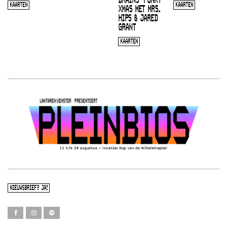
BRAINS’ FUNKY
KAARTEN
KAARTEN
XMAS MET MRS.
HIPS & JARED
GRANT
KAARTEN
NIEUWSBRIEF? JA!