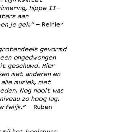
innering, hippe II-
aters aan
en je gek.”
– Reinier
j grotendeels gevormd
n een ongedwongen
t geschuwd. Hier
aken met anderen en
alle muziek, niet
heden. Nog nooit was
niveau zo hoog lag.
rfelijk.”
– Ruben
r mij het beginpunt