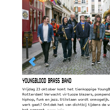
EWOUD
YOUNGBLOOD BRASS BAND
d
Vrijdag 23 oktober komt het tienkoppige YoungB
Rotterdam! Verwacht virtuoze blazers, pompend
!
hiphop, funk en jazz. Stilstaan wordt onmogelijk
vond
werk gaat? Ontdek het van dichtbij tijdens de 
kers
het concert.
meer info…