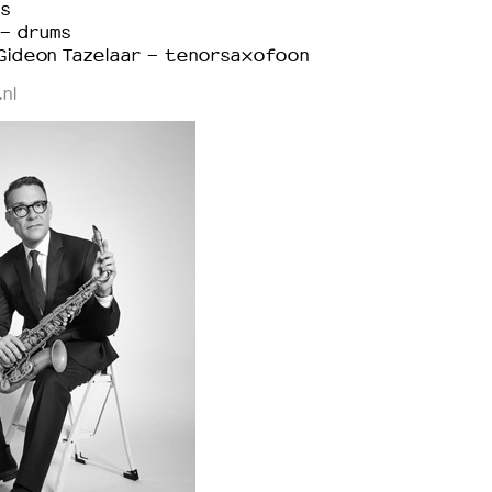
s
- drums
 Gideon Tazelaar - tenorsaxofoon
nl