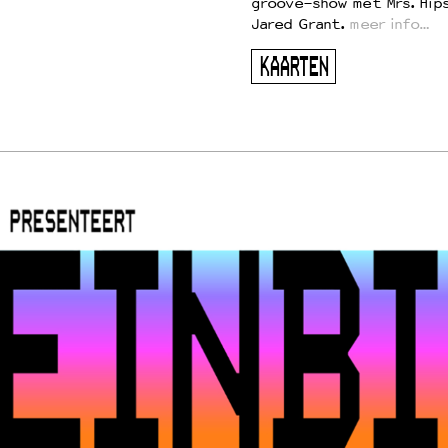
groove-show met Mrs. Hip
Jared Grant.
meer info…
KAARTEN