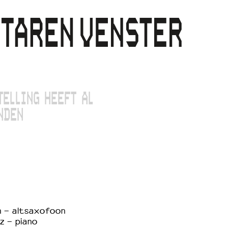
TELLING HEEFT AL
NDEN
n - altsaxofoon
z - piano