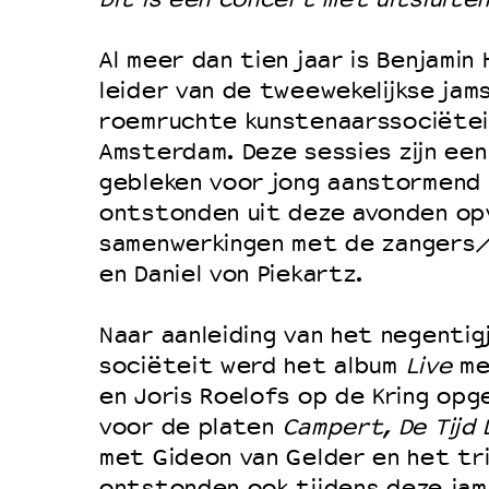
Filmprogramma’s VO/MBO
Speciale educatieprogramma’s
Al meer dan tien jaar is Benjami
leider van de tweewekelijkse jam
roemruchte kunstenaarssociëteit
OVER LANTARENVENSTER
Amsterdam. Deze sessies zijn ee
Wat we doen
gebleken voor jong aanstormend 
ontstonden uit deze avonden op
Werken bij
samenwerkingen met de zangers/
Wie is wie
en Daniel von Piekartz.
Word vriend
Historie
Naar aanleiding van het negentigj
sociëteit werd het album
Live
me
Partners
en Joris Roelofs op de Kring opg
Huisregels
voor de platen
Campert, De Tijd 
Privacyverklaring
met Gideon van Gelder en het tr
Integriteits- en gedragscode
ontstonden ook tijdens deze jams