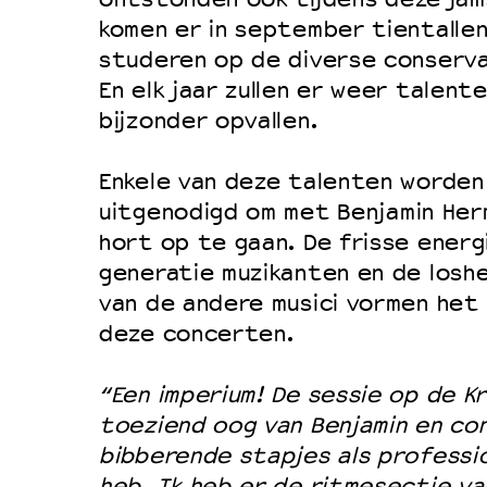
komen er in september tientalle
Duurzaamheid
studeren op de diverse conserva
Culturele boycot Israël
En elk jaar zullen er weer talenten
Ruimte voor artistieke vrijheid –
bijzonder opvallen.
Enkele van deze talenten worden
uitgenodigd om met Benjamin Herm
hort op te gaan. De frisse energ
generatie muzikanten en de loshe
van de andere musici vormen het
deze concerten.
“Een imperium! De sessie op de Kr
toeziend oog van Benjamin en co
bibberende stapjes als professi
heb. Ik heb er de ritmesectie va