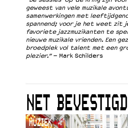
geweest van vele muzikale avont
samenwerkingen met leeftijdgenot
spannend; voor je het weet zit j
favoriete jazzmuzikanten te spe
nieuwe muzikale vrienden. Een ge
broedplek vol talent met een gr
plezier.”
– Mark Schilders
NET BEVESTIGD
MUZIEK