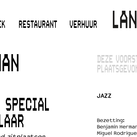
EK
RESTAURANT
VERHUUR
MAN
DEZE VOORS
PLAATSGEVO
JAZZ
| SPECIAL
LAAR
Bezetting:
Benjamin Herma
Miguel Rodrigue
nd zitplaatsen.