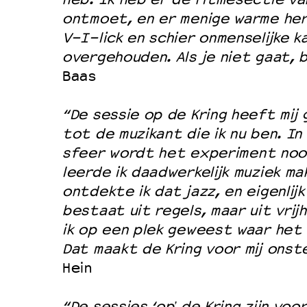
ontmoet, en er menige warme her
V-I-lick en schier onmenselijke k
overgehouden. Als je niet gaat, b
Baas
“De sessie op de Kring heeft mi
tot de muzikant die ik nu ben. I
sfeer wordt het experiment nooi
leerde ik daadwerkelijk muziek m
ontdekte ik dat jazz, en eigenlijk 
bestaat uit regels, maar uit vrij
ik op een plek geweest waar het 
Dat maakt de Kring voor mij onste
Hein
“De sessies ‘opʼ de Kring zijn voo