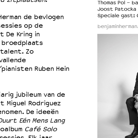
Thomas Pol - ba
Joost Patocka 
Speciale gast:
n Herman de bevlogen
sessies op de
benjaminherman.
 De Kring in
n broedplaats
talent. Zo
vallende
pianisten Ruben Hein
arig jubileum van de
t Miguel Rodriguez
enomen. De ideeën
Duurt Eén Mens Lang
ioalbum
Café Solo
essies. Elk jaar