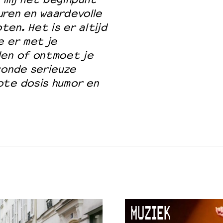
uren en waardevolle
en. Het is er altijd
e er met je
len of ontmoet je
zonde serieuze
ote dosis humor en
MUZIEK