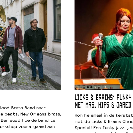
LICKS & BRAINS’ FUNKY
MET MRS. HIPS & JARED
lood Brass Band naar
e beats, New Orleans brass,
Kom helemaal in de kersts
. Benieuwd hoe de band te
met de Licks & Brains Chri
workshop voorafgaand aan
Special! Een funky jazz-, s