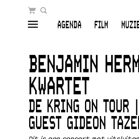
Winkelmandje
Zoek
AGENDA
FILM
MUZI
PLAN JE BEZOEK
Openingstijden & contact
BENJAMIN HER
Bereikbaarheid
Kaartverkoop
KWARTET
DE KRING ON TOUR 
EDUCATIE
Schoolvoorstellingen
GUEST GIDEON TAZE
Filmprogramma’s Primair Onderwijs
Dit is een concert met uitsluite