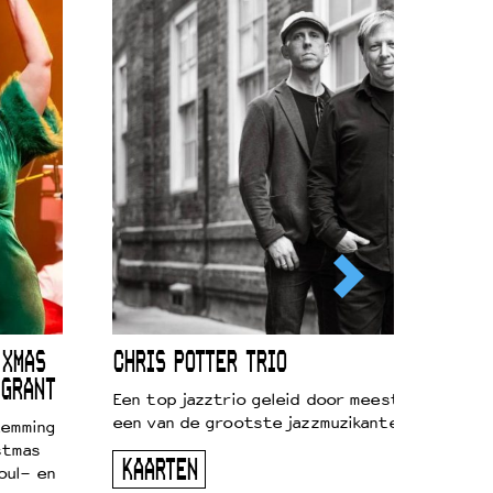
 XMAS
CHRIS POTTER TRIO
 GRANT
Een top jazztrio geleid door meestersaxofonis
een van de grootste jazzmuzikanten van zijn g
temming
stmas
KAARTEN
oul- en