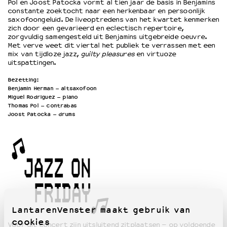
Pol en Joost Patocka vormt al tien jaar de basis in Benjamins
constante zoektocht naar een herkenbaar en persoonlijk
saxofoongeluid. De liveoptredens van het kwartet kenmerken
zich door een gevarieerd en eclectisch repertoire,
zorgvuldig samengesteld uit Benjamins uitgebreide oeuvre.
Met verve weet dit viertal het publiek te verrassen met een
mix van tijdloze jazz,
guilty pleasures
en virtuoze
uitspattingen.
Bezetting:
Benjamin Herman – altsaxofoon
Miguel Rodriguez – piano
Thomas Pol – contrabas
Joost Patocka – drums
LantarenVenster maakt gebruik van
cookies
Voor dit concert zijn uitsluitend zitplaatsen – op voldoende