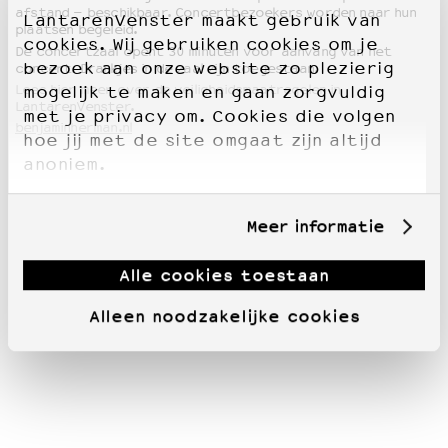
afstand – beschikbaar. Concertbezoekers worden naar hun
LantarenVenster maakt gebruik van
plaatsen begeleid.
cookies. Wij gebruiken cookies om je
De concertzaal opent 30 minuten voor aanvang van het
bezoek aan onze website zo plezierig
concert. Drankjes in de zaal zijn toegestaan.
Lees hier meer over de veiligheidsmaatregelen in
mogelijk te maken en gaan zorgvuldig
LantarenVenster.
met je privacy om. Cookies die volgen
benjaminherman.nl
hoe jij met de site omgaat zijn altijd
anoniem.
Meer informatie
Alle cookies toestaan
Alleen noodzakelijke cookies