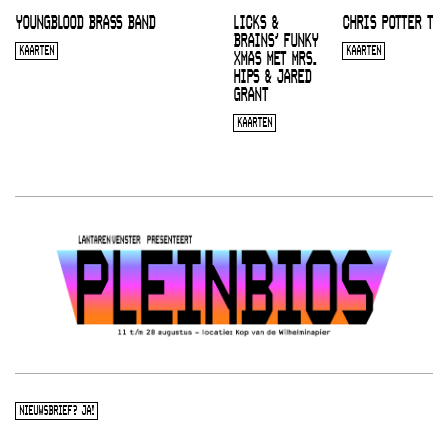
YOUNGBLOOD BRASS BAND
LICKS &
CHRIS POTTER TRI
BRAINS’ FUNKY
KAARTEN
KAARTEN
XMAS MET MRS.
HIPS & JARED
GRANT
KAARTEN
NIEUWSBRIEF? JA!