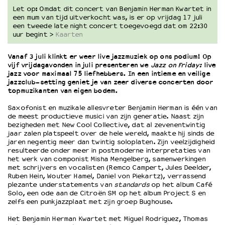
Let op: Omdat dit concert van Benjamin Herman Kwartet in
een mum van tijd uitverkocht was, is er op vrijdag 17 juli
OVER LANTARENVENSTER
een tweede late night concert toegevoegd dat om 22:30
uur begint >
Kaarten
Wat we doen
Werken bij
Vanaf 3 juli klinkt er weer live jazzmuziek op ons podium! Op
Wie is wie
vijf vrijdagavonden in juli presenteren we
Jazz on Friday:
live
jazz voor maximaal 75 liefhebbers. In een intieme en veilige
Word vriend
jazzclub-setting geniet je van zeer diverse concerten door
Historie
topmuzikanten van eigen bodem.
Partners
Saxofonist en muzikale allesvreter Benjamin Herman is één van
Huisregels
de meest productieve musici van zijn generatie. Naast zijn
Privacyverklaring
bezigheden met New Cool Collective, dat al zevenentwintig
jaar zalen platspeelt over de hele wereld, maakte hij sinds de
Integriteits- en gedragscode
jaren negentig meer dan twintig soloplaten. Zijn veelzijdigheid
Duurzaamheid
resulteerde onder meer in postmoderne interpretaties van
het werk van componist Misha Mengelberg, samenwerkingen
Culturele boycot Israël
met schrijvers en vocalisten (Remco Campert, Jules Deelder,
Ruimte voor artistieke vrijheid – VNPF
Ruben Hein, Wouter Hamel, Daniel von Piekartz), verrassend
plezante understatements van
standards
op het album Café
Solo, een ode aan de Citroën SM op het album Project S en
zelfs een punkjazzplaat met zijn groep Bughouse.
Het Benjamin Herman Kwartet met Miguel Rodriguez, Thomas