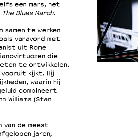
elfs een mars, het
:
The Blues March
.
 VNPF
m samen te werken
zoals vanavond met
anist uit Rome
ianovirtuozen die
weten te ontwikkelen.
vooruit kijkt. Hij
jkheden, waarin hij
geluid combineert
n Williams (Stan
n van de meest
afgelopen jaren,