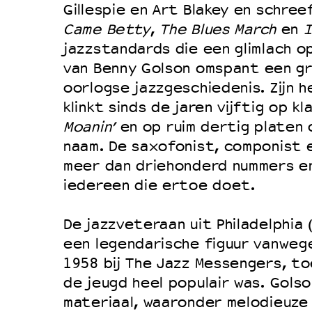
Filmprogramma’s VO/MBO
Gillespie en Art Blakey en schre
Speciale educatieprogramma’s
Came Betty
,
The Blues March
en
I
jazzstandards die een glimlach o
van Benny Golson omspant een gr
OVER LANTARENVENSTER
oorlogse jazzgeschiedenis. Zijn 
klinkt sinds de jaren vijftig op k
Wat we doen
Moanin’
en op ruim dertig platen o
Werken bij
naam. De saxofonist, componist 
Wie is wie
meer dan driehonderd nummers e
Word vriend
iedereen die ertoe doet.
Historie
De jazzveteraan uit Philadelphia 
Partners
een legendarische figuur vanwege
Huisregels
1958 bij The Jazz Messengers, to
Privacyverklaring
de jeugd heel populair was. Gols
materiaal, waaronder melodieuze
Integriteits- en gedragscode