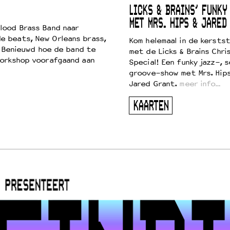
LICKS & BRAINS’ FUNKY
MET MRS. HIPS & JARED
lood Brass Band naar
e beats, New Orleans brass,
Kom helemaal in de kersts
. Benieuwd hoe de band te
met de Licks & Brains Chri
workshop voorafgaand aan
Special! Een funky jazz-, s
groove-show met Mrs. Hip
Jared Grant.
meer info…
KAARTEN