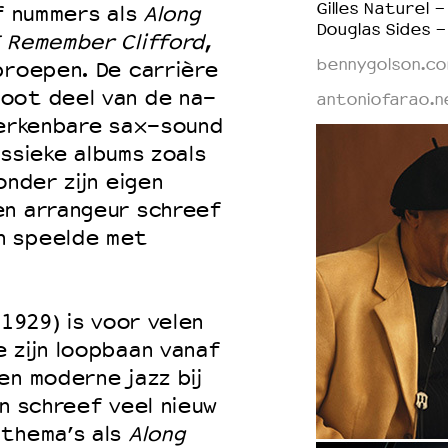
Gilles Naturel 
ef nummers als
Along
Douglas Sides -
 Remember Clifford
,
bennygolson.co
proepen. De carrière
oot deel van de na-
antoniofarao.n
herkenbare sax-sound
lassieke albums zoals
nder zijn eigen
en arrangeur schreef
n speelde met
(1929) is voor velen
 zijn loopbaan vanaf
en moderne jazz bij
on schreef veel nieuw
 thema’s als
Along