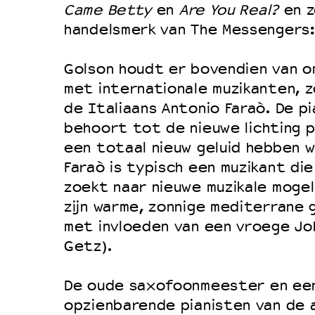
Came Betty
en
Are You Real?
en z
Duurzaamheid
handelsmerk van The Messengers
Culturele boycot Israël
Ruimte voor artistieke vrijheid –
Golson houdt er bovendien van o
met internationale muzikanten, 
de Italiaans Antonio Faraò. De pi
behoort tot de nieuwe lichting p
een totaal nieuw geluid hebben 
Faraò is typisch een muzikant die 
zoekt naar nieuwe muzikale mogeli
zijn warme, zonnige mediterrane 
met invloeden van een vroege Joh
Getz).
De oude saxofoonmeester en ee
opzienbarende pianisten van de 