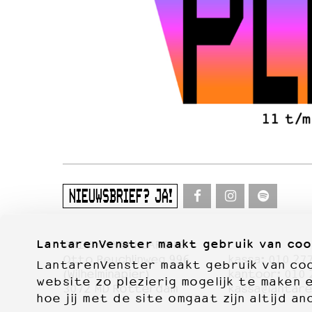
NIEUWSBRIEF? JA!
LantarenVenster maakt gebruik van coo
PRIVACYVERKLARING
Otto Reuchlinweg 996
kassa:
010 27
LantarenVenster maakt gebruik van cook
Film
(Wilhelminapier)
kantoor:
010 
website zo plezierig mogelijk te maken 
3072 MD Rotterdam
kassa@lantare
hoe jij met de site omgaat zijn altijd an
Muziek