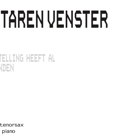
TELLING HEEFT AL
NDEN
 tenorsax
 piano