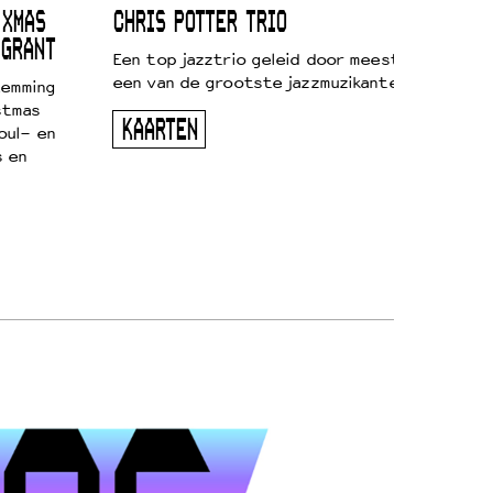
 XMAS
CHRIS POTTER TRIO
 GRANT
Een top jazztrio geleid door meestersaxofonis
een van de grootste jazzmuzikanten van zijn g
temming
stmas
KAARTEN
oul- en
s en