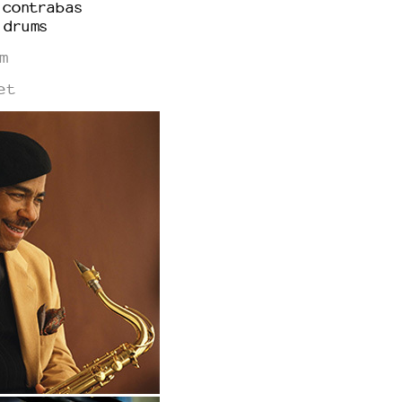
- contrabas
 drums
m
et