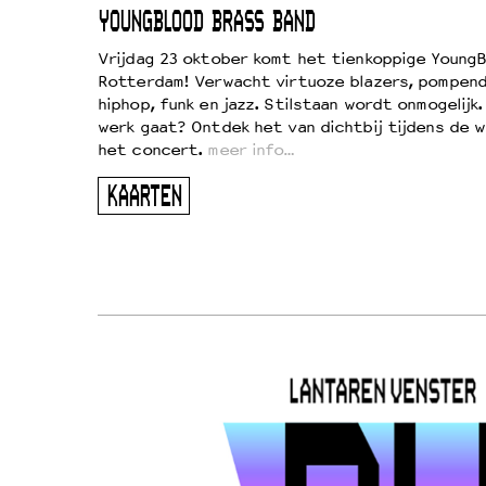
EWOUD
YOUNGBLOOD BRASS BAND
d
Vrijdag 23 oktober komt het tienkoppige YoungB
Rotterdam! Verwacht virtuoze blazers, pompend
!
hiphop, funk en jazz. Stilstaan wordt onmogelijk
vond
werk gaat? Ontdek het van dichtbij tijdens de 
kers
het concert.
meer info…
ugen
KAARTEN