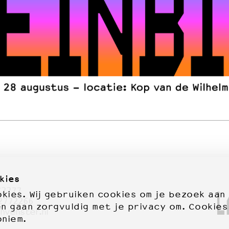
kies
72277
ies. Wij gebruiken cookies om je bezoek aan
2772266
en gaan zorgvuldig met je privacy om. Cookies
nvenster.nl
oniem.