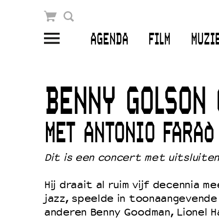
Winkelmandje
Zoek
AGENDA
FILM
MUZI
PLAN JE BEZOEK
Openingstijden & contact
BENNY GOLSON 
Bereikbaarheid
Kaartverkoop
MET ANTONIO FARAÒ
Dit is een concert met uitsluite
EDUCATIE
Schoolvoorstellingen
Hij draait al ruim vijf decennia m
jazz, speelde in toonaangevende
Filmprogramma’s Primair Onderwijs
anderen Benny Goodman, Lionel H