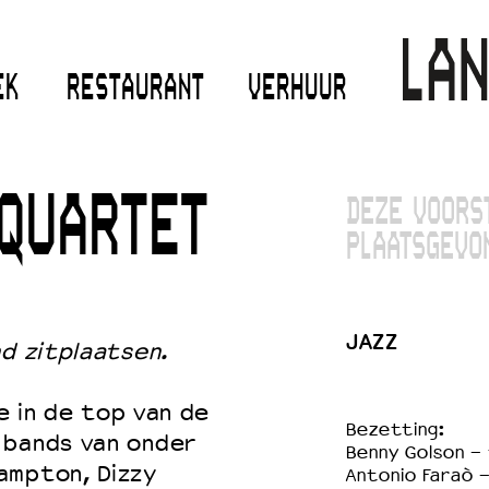
EK
RESTAURANT
VERHUUR
QUARTET
DEZE VOORS
PLAATSGEVO
JAZZ
nd zitplaatsen.
ee in de top van de
Bezetting:
 bands van onder
Benny Golson -
ampton, Dizzy
Antonio Faraò -