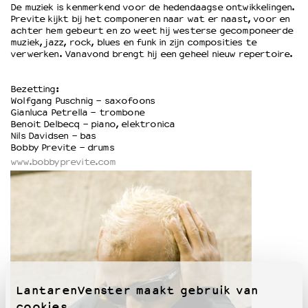
De muziek is kenmerkend voor de hedendaagse ontwikkelingen.
Previte kijkt bij het componeren naar wat er naast, voor en
achter hem gebeurt en zo weet hij westerse gecomponeerde
OVER LANTARENVENSTER
muziek, jazz, rock, blues en funk in zijn composities te
Wat we doen
verwerken. Vanavond brengt hij een geheel nieuw repertoire.
Werken bij
Wie is wie
Bezetting:
Wolfgang Puschnig - saxofoons
Word vriend
Gianluca Petrella - trombone
Historie
Benoit Delbecq - piano, elektronica
Partners
Nils Davidsen - bas
Bobby Previte - drums
Huisregels
www.bobbyprevite.com
Privacyverklaring
Integriteits- en gedragscode
Duurzaamheid
Culturele boycot Israël
Ruimte voor artistieke vrijheid – VNPF
LantarenVenster maakt gebruik van
cookies