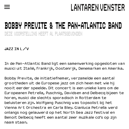
AGENDA
FILM
MUZIEK
RESTAURANT
VERHUUR
BOBBY PREVITE & THE PAN-ATLANTIC BAND
DEZE VOORSTELLING HEEFT AL PLAATSGEVONDEN
Winkelmandje
Zoek
JAZZ IN L/V
PLAN JE BEZOEK
Openingstijden & contact
In de Pan-Atlantic Band ligt een samenwerking opgesloten van
Bereikbaarheid
musici uit Italië, Frankrijk, Oostenrijk, Denemarken en Amerika.
Kaartverkoop
Bobby Previte, de initiatiefnemer, verzamelde een aantal
grootheden uit de Europese jazz om zich heen met wie hij
nooit eerder speelde. Dit concert is een unieke kans om de
Europeanen Petrella, Puschnig, Davidsen and Delbecq bijeen te
EDUCATIE
horen, musici die slechts sporadisch in Rotterdam te
Schoolvoorstellingen
beluisteren zijn. Wolfgang Puschnig was topsolist bij het
Vienna Art Orchestra en Carla Bley. Gianluca Petrella werd
Filmprogramma’s Primair Onderwijs
onlangs nog gelauwerd op het North Sea Jazz Festival en
Filmprogramma’s VO/MBO
Benoit Delbecq heeft een aantal zeer muzikale cd’s op zijn
Speciale educatieprogramma’s
naam staan.