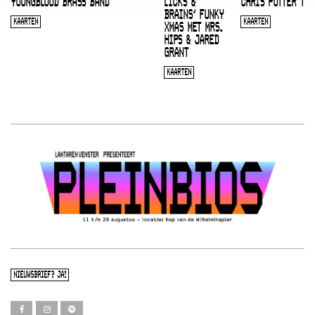
YOUNGBLOOD BRASS BAND
LICKS &
CHRIS POTTER TRI
BRAINS’ FUNKY
KAARTEN
KAARTEN
XMAS MET MRS.
HIPS & JARED
GRANT
KAARTEN
NIEUWSBRIEF? JA!