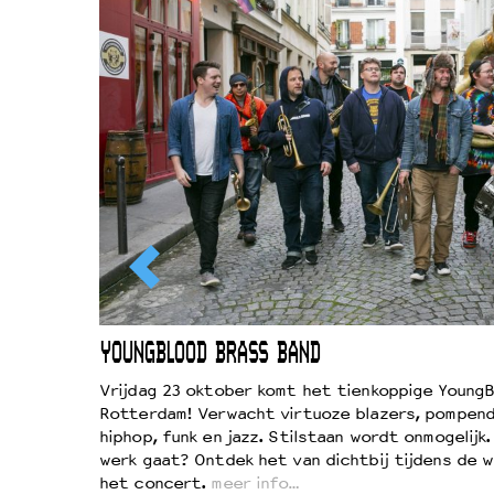
Duurzaamheid
Culturele boycot Israël
Ruimte voor artistieke vrijheid –
EWOUD
YOUNGBLOOD BRASS BAND
d
Vrijdag 23 oktober komt het tienkoppige YoungB
Rotterdam! Verwacht virtuoze blazers, pompend
!
hiphop, funk en jazz. Stilstaan wordt onmogelijk
vond
werk gaat? Ontdek het van dichtbij tijdens de 
kers
het concert.
meer info…