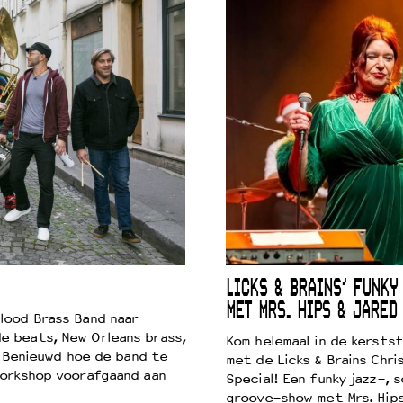
 VNPF
LICKS & BRAINS’ FUNKY
MET MRS. HIPS & JARED
lood Brass Band naar
e beats, New Orleans brass,
Kom helemaal in de kersts
. Benieuwd hoe de band te
met de Licks & Brains Chri
workshop voorafgaand aan
Special! Een funky jazz-, s
groove-show met Mrs. Hip