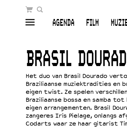
Winkelmandje
Zoek
AGENDA
FILM
MUZI
PLAN JE BEZOEK
Openingstijden & contact
BRASIL DOURAD
Bereikbaarheid
Kaartverkoop
Het duo van Brasil Dourado verto
Braziliaanse muziektradities en 
eigen twist. Ze spelen verschillen
EDUCATIE
Braziliaanse bossa en samba tot 
Schoolvoorstellingen
eigen arrangementen. Brasil Dou
zangeres Iris Pielage, onlangs a
Filmprogramma’s Primair Onderwijs
Codarts waar ze haar gitarist Ti