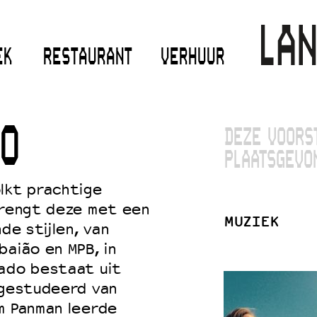
EK
RESTAURANT
VERHUUR
O
DEZE VOORS
PLAATSGEVO
lkt prachtige
brengt deze met een
MUZIEK
de stijlen, van
baião en MPB, in
rado bestaat uit
fgestudeerd van
m Panman leerde