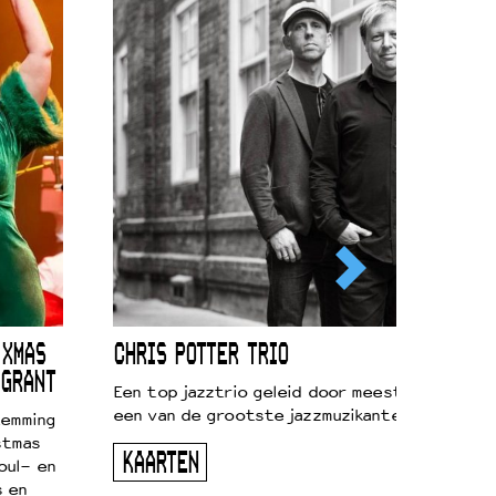
 XMAS
CHRIS POTTER TRIO
 GRANT
Een top jazztrio geleid door meestersaxofonis
een van de grootste jazzmuzikanten van zijn g
temming
stmas
KAARTEN
oul- en
s en