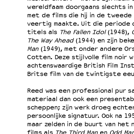
wereldfaam doorgaans slechts i
Duurzaamheid
met de films die hij in de tweede
Culturele boycot Israël
veertig maakte. Uit die periode 
Ruimte voor artistieke vrijheid –
titels als
The Fallen Idol
(1948),
The Way Ahead
(1944) en zijn bek
Man
(1949), met onder andere Ors
Cotten. Deze stijlvolle film noir
achtenswaardige British Film Ins
Britse film van de twintigste ee
Reed was een professional pur sa
materiaal dan ook een presentab
scheppen; zijn werk droeg echte
persoonlijke signatuur. Ook na 1
maar zelden in de buurt van het n
films als
The Third Man
en
Odd Ma