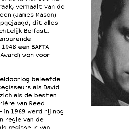
raak, verhaalt van de
ueen (James Mason)
pgejaagd, dit alles
htelijk Belfast.
ienbarende
n 1948 een BAFTA
n Award) won voor
reldoorlog beleefde
egisseurs als David
zich als de besten
rière van Reed
 in 1969 werd hij nog
n regie van de
als regisseur van