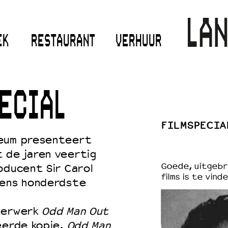
EK
RESTAURANT
VERHUUR
ECIAL
FILMSPECIA
seum presenteert
 de jaren veertig
Goede, uitgebre
oducent Sir Carol
films is te vind
iens honderdste
terwerk
Odd Man Out
eerde kopie.
Odd Man