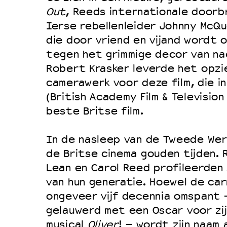
Filmprogramma’s VO/MBO
Out
, Reeds internationale doorb
Speciale educatieprogramma’s
Ierse rebellenleider Johnny McQ
die door vriend en vijand wordt o
tegen het grimmige decor van nac
OVER LANTARENVENSTER
Robert Krasker leverde het opz
Wat we doen
camerawerk voor deze film, die i
(British Academy Film & Televisio
Werken bij
beste Britse film.
Wie is wie
Word vriend
In de nasleep van de Tweede We
Historie
de Britse cinema gouden tijden. R
Lean en Carol Reed profileerden 
Partners
van hun generatie. Hoewel de car
Huisregels
ongeveer vijf decennia omspant –
Privacyverklaring
gelauwerd met een Oscar voor zij
Integriteits- en gedragscode
musical
Oliver
! – wordt zijn naam 