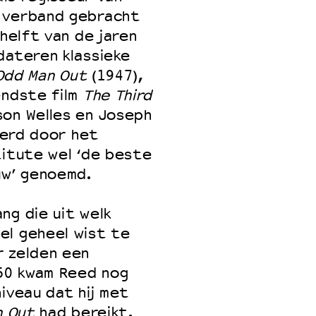
n verband gebracht
 helft van de jaren
dateren klassieke
 VNPF
Odd Man Out
(1947),
endste film
The Third
on Welles en Joseph
 werd door het
titute wel ‘de beste
uw’ genoemd.
ng die uit welk
el geheel wist te
r zelden een
950 kwam Reed nog
iveau dat hij met
n Out
had bereikt.