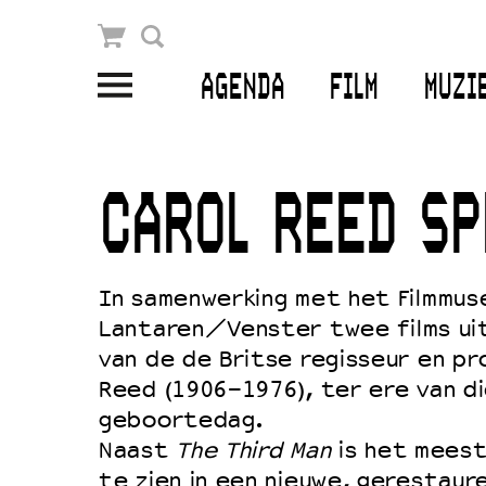
Winkelmandje
Zoek
AGENDA
FILM
MUZI
PLAN JE BEZOEK
Openingstijden & contact
CAROL REED SP
Bereikbaarheid
Kaartverkoop
In samenwerking met het Filmmu
Lantaren/Venster twee films uit
van de de Britse regisseur en pr
EDUCATIE
Reed (1906-1976), ter ere van d
Schoolvoorstellingen
geboortedag.
Filmprogramma’s Primair Onderwijs
Naast
The Third Man
is het mees
te zien in een nieuwe, gerestaur