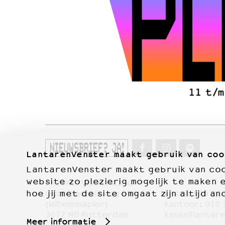
NIEUWSBRIEF? JA!
LantarenVenster maakt gebruik van coo
LantarenVenster maakt gebruik van cook
website zo plezierig mogelijk te maken 
PRIVACYVERKLARING
hoe jij met de site omgaat zijn altijd an
Otto Reuchlinweg 996
kassa:
010 27
Film
(Wilhelminapier)
kantoor:
010 
3072 MD Rotterdam
kassa@lantare
Meer informatie