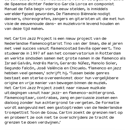
de Spaanse dichter Federico García Lorca en componist
Manuel de Falla begin vorige eeuw stelden, is inmiddels
werelderfgoed geworden. De Flamenco Biënnale nodigt
OVER LANTARENVENSTER
dansers, choreografen, zangers en gitaristen uit die met hun
Wat we doen
visie de eeuwenoude dans- en muziekvorm levend houden en
van deze tijd maken.
Werken bij
Wie is wie
Het Cartini Jazz Project is een nieuw project van de
Word vriend
Nederlandse flamencogitarist Tino van der Sman, die al jaren
met veel succes vanuit flamencostad Sevilla opereert. Tino
Historie
studeerde in 1997 af aan het conservatorium in Rotterdam
Partners
en werkte sindsdien samen met grote namen in de flamenco als
Israel Galván, Andrés Marin, Gerardo Núñez, Manolo Soler,
Huisregels
Segundo Falcón, José Valéncia en Chicuelo. ‘Flamenco en jazz
Privacyverklaring
hebben veel gemeen,’ schrijft hij. ‘Tussen beide genres
bestaat een sterke overeenkomst door hun vergelijkbare
Integriteits- en gedragscode
origine en vrije manier van bewegen binnen de muziek.
Duurzaamheid
Het Cartini Jazz Project zoekt naar nieuwe muzikale
Culturele boycot Israël
uitdagingen vanuit haar jazz- en flamenco-achtergrond.
Flamencogitaar, contrabas, zang en percussie zoeken een
Ruimte voor artistieke vrijheid – VNPF
dialoog zonder hun achtergrond te vergeten. De formatie
wordt aangevuld met een gastoptreden van de Nederlandse
trompettist Toon de Gouw. Cartini zoekt de grenzen niet op
en probeert ze ook niet te overschrijden: ze tracht de
grenzen te doen verdwijnen.’