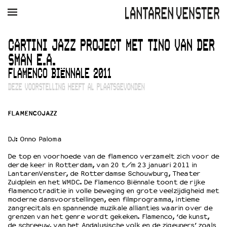
AGENDA
FILM
MUZIEK
RESTAURANT
VERHUUR
CARTINI JAZZ PROJECT MET TINO VAN DER
SMAN E.A.
Winkelmandje
Zoek
FLAMENCO BIËNNALE 2011
DEZE VOORSTELLING HEEFT AL PLAATSGEVONDEN
PLAN JE BEZOEK
Openingstijden & contact
FLAMENCOJAZZ
Bereikbaarheid
Kaartverkoop
DJ: Onno Paloma
De top en voorhoede van de flamenco verzamelt zich voor de
derde keer in Rotterdam, van 20 t/m 23 januari 2011 in
EDUCATIE
LantarenVenster, de Rotterdamse Schouwburg, Theater
Schoolvoorstellingen
Zuidplein en het WMDC. De Flamenco Biënnale toont de rijke
Filmprogramma’s Primair Onderwijs
flamencotraditie in volle beweging en grote veelzijdigheid met
moderne dansvoorstellingen, een filmprogramma, intieme
Filmprogramma’s VO/MBO
zangrecitals en spannende muzikale allianties waarin over de
Speciale educatieprogramma’s
grenzen van het genre wordt gekeken. Flamenco, ‘de kunst,
de schreeuw, van het Andalusische volk en de zigeuners’ zoals