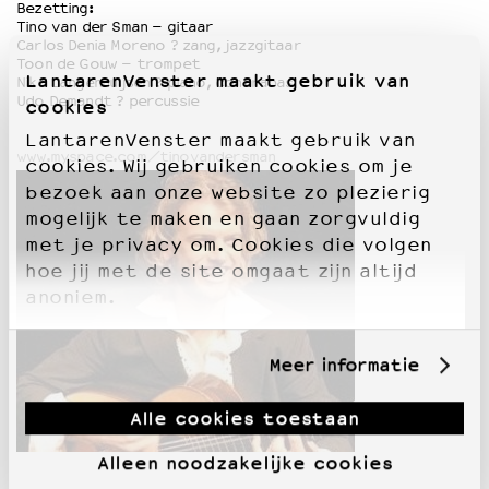
Bezetting:
Tino van der Sman – gitaar
Carlos Denia Moreno ? zang, jazzgitaar
Toon de Gouw – trompet
LantarenVenster maakt gebruik van
Niko Langenhuijsen ? piano, contrabas
Udo Demandt ? percussie
cookies
LantarenVenster maakt gebruik van
www.myspace.com/tinovandersman
cookies. Wij gebruiken cookies om je
bezoek aan onze website zo plezierig
mogelijk te maken en gaan zorgvuldig
met je privacy om. Cookies die volgen
hoe jij met de site omgaat zijn altijd
anoniem.
Meer informatie
Alle cookies toestaan
Alleen noodzakelijke cookies