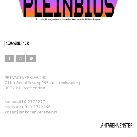
NIEUWSBRIEF? JA!
PRIVACYVERKLARING
Otto Reuchlinweg 996 (Wilhelminapier)
Film
3072 MD Rotterdam
Muziek
kassa:
010 2772277
Familie
kantoor:
010 2772266
kassa@lantarenvenster.nl
Film in English
Rotterdams Open Doek
Queer Cinema