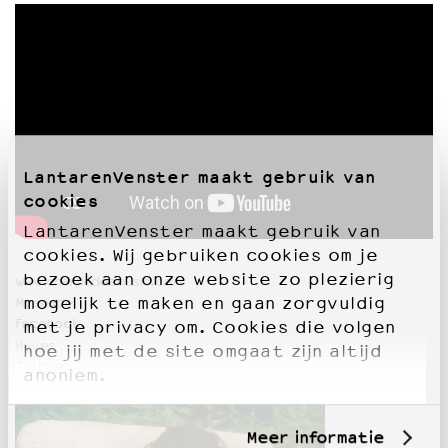
LantarenVenster maakt gebruik van
cookies
LantarenVenster maakt gebruik van
cookies. Wij gebruiken cookies om je
bezoek aan onze website zo plezierig
www.charliedeemusic.com
mogelijk te maken en gaan zorgvuldig
Myspace
Facebook
met je privacy om. Cookies die volgen
Hyves
hoe jij met de site omgaat zijn altijd
Twitter
anoniem.
Youtube
Meer informatie