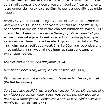
Charlie Dée de theaters in met
A Tribute To Joni.
De dvd die
ze van dit concert opneemt komt bij Joni zelf terecht, en zij
is zo onder de indruk dat ze Charlie een persoonlijk bedankje
OVER LANTARENVENSTER
stuurt.
Wat we doen
Have It All
is de eerste single van de nieuwste cd
Husbands
Werken bij
And Wives.
Zelfs Tiësto, een van ’s werelds bekendste DJ’s,
benadert Charlie om een remix van het nummer te maken. OOR
Wie is wie
noemt de cd
één van de beste Nederpopplaten van het jaar,
Word vriend
en met deze integere, breekbare echtscheidingsplaat gaat
ze samen met haar vaste begeleidingsband- de clubs in. Met
Historie
haar charme en zelfspot weet Charlie Dée haar publiek altijd
Partners
in te pakken, maar vooral met haar spatzuivere zang en
Huisregels
prachtige liedjes.
Privacyverklaring
Charlie Dée laat de zon schijnen!
(NRC)
Integriteits- en gedragscode
Dée heeft persoonlijkheid, lef en uitstraling.
(OOR)
Duurzaamheid
Culturele boycot Israël
Één van de grootste talenten in de Nederlandse popmuziek.
Ruimte voor artistieke vrijheid – VNPF
(De Gelderlander)
Ze staat nog altijd in de traditie van Joni Mitchell, Carole King
en Rickie Lee Jones, maar voor het eerst worden die namen
naar de achtergrond verdreven door wat ze zélf te melden
heeft.
(De Volkskrant, 4*)