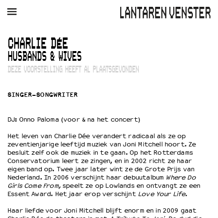
AGENDA
FILM
MUZIEK
RESTAURANT
VERHUUR
CHARLIE DÉE
HUSBANDS & WIVES
Winkelmandje
Zoek
DEZE VOORSTELLING HEEFT AL PLAATSGEVONDEN
PLAN JE BEZOEK
SINGER-SONGWRITER
Openingstijden & contact
Bereikbaarheid
DJ: Onno Paloma (voor & na het concert)
Kaartverkoop
Het leven van Charlie Dée verandert radicaal als ze op
zeventienjarige leeftijd muziek van Joni Mitchell hoort. Ze
besluit zelf ook de muziek in te gaan. Op het Rotterdams
EDUCATIE
Conservatorium leert ze zingen, en in 2002 richt ze haar
eigen band op. Twee jaar later wint ze de Grote Prijs van
Schoolvoorstellingen
Nederland. In 2006 verschijnt haar debuutalbum
Where Do
Filmprogramma’s Primair Onderwijs
Girls Come From,
speelt ze op Lowlands en ontvangt ze een
Essent Award. Het jaar erop verschijnt
Love Your Life.
Filmprogramma’s VO/MBO
Speciale educatieprogramma’s
Haar liefde voor Joni Mitchell blijft enorm en in 2009 gaat