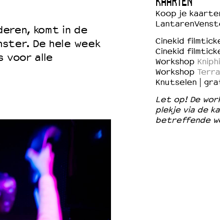
KAARTEN
Koop je kaarten
LantarenVenst
deren, komt in de
Cinekid filmtick
ster. De hele week
 VNPF
Cinekid filmtic
 voor alle
Workshop
Kniph
Workshop
Terra
Knutselen | gra
Let op! De work
plekje via de k
betreffende w