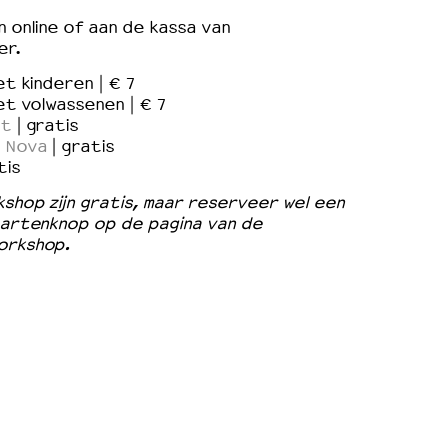
 online of aan de kassa van
er.
et kinderen | € 7
ket volwassenen | € 7
it
| gratis
 Nova
| gratis
tis
shop zijn gratis, maar reserveer wel een
aartenknop op de pagina van de
orkshop.