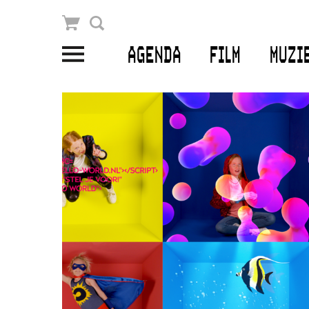
Winkelmandje
Zoek
AGENDA
FILM
MUZI
PLAN JE BEZOEK
Openingstijden & contact
Bereikbaarheid
Kaartverkoop
EDUCATIE
Schoolvoorstellingen
Filmprogramma’s Primair Onderwijs