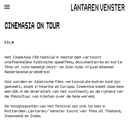
AGENDA
FILM
MUZIEK
RESTAURANT
VERHUUR
CINEMASIA ON TOUR
Winkelmandje
Zoek
FILM
PLAN JE BEZOEK
Het
CinemAsia Film Festival
in Amsterdam vertoont
Openingstijden & contact
onafhankelijke Aziatische speelfilms, documentaires en korte
Bereikbaarheid
films uit voornamelijk Oost- en Zuid-Azië. Vrijwel allemaal
Nederlandse premières!
Kaartverkoop
Ook worden er Aziatische films vertoond die buiten Azië zijn
gemaakt, zoals in Amerika en Europa. CinemAsia biedt daarmee
een blik in de diversiteit van het continent, en de rijkheid van
EDUCATIE
de filmcultuur van Aziaten over de hele wereld.
Schoolvoorstellingen
De hoogtepunten van het festival zijn ook te zien in
Filmprogramma’s Primair Onderwijs
Rotterdam. Lantaren/Venster toont vier films uit Thailand,
Filmprogramma’s VO/MBO
Indonesië en India.
Speciale educatieprogramma’s