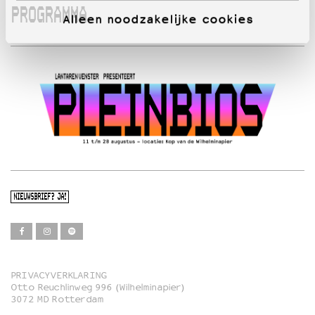
PROGRAMMA
Alleen noodzakelijke cookies
NIEUWSBRIEF? JA!
PRIVACYVERKLARING
Otto Reuchlinweg 996 (Wilhelminapier)
Film
3072 MD Rotterdam
Muziek