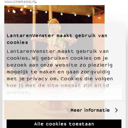
www.cinemasia.nl
.
OVER LANTARENVENSTER
Wat we doen
Werken bij
LantarenVenster maakt gebruik van
Wie is wie
cookies
Word vriend
Historie
LantarenVenster maakt gebruik van
Partners
cookies. Wij gebruiken cookies om je
Huisregels
bezoek aan onze website zo plezierig
Privacyverklaring
mogelijk te maken en gaan zorgvuldig
Integriteits- en gedragscode
met je privacy om. Cookies die volgen
Duurzaamheid
hoe jij met de site omgaat zijn altijd
Culturele boycot Israël
anoniem.
Ruimte voor artistieke vrijheid – VNPF
Meer informatie
Alle cookies toestaan