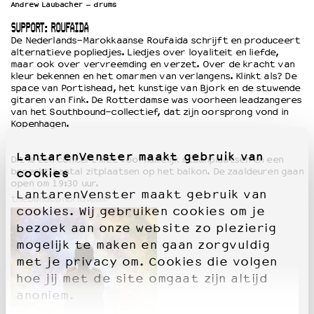
Andrew Laubacher – drums
SUPPORT: ROUFAIDA
De Nederlands-Marokkaanse Roufaida schrijft en produceert
alternatieve popliedjes. Liedjes over loyaliteit en liefde,
maar ook over vervreemding en verzet. Over de kracht van
kleur bekennen en het omarmen van verlangens. Klinkt als? De
space van Portishead, het kunstige van Bjork en de stuwende
gitaren van Fink. De Rotterdamse was voorheen leadzangeres
van het Southbound-collectief, dat zijn oorsprong vond in
Kopenhagen.
LantarenVenster maakt gebruik van
Dit is een concert met voornamelijk staanplaatsen en een
cookies
beperkt aantal zitplaatsen op het balkon. De zaaldeuren gaan
open om 19:30 uur.
LantarenVenster maakt gebruik van
thebandconbrio.com
cookies. Wij gebruiken cookies om je
bezoek aan onze website zo plezierig
mogelijk te maken en gaan zorgvuldig
met je privacy om. Cookies die volgen
hoe jij met de site omgaat zijn altijd
anoniem.