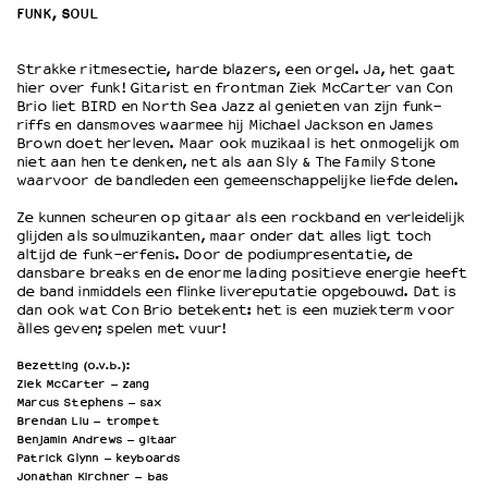
FUNK, SOUL
OVER LANTARENVENSTER
Strakke ritmesectie, harde blazers, een orgel. Ja, het gaat
Wat we doen
hier over funk! Gitarist en frontman Ziek McCarter van Con
Brio liet BIRD en North Sea Jazz al genieten van zijn funk-
Werken bij
riffs en dansmoves waarmee hij Michael Jackson en James
Wie is wie
Brown doet herleven. Maar ook muzikaal is het onmogelijk om
niet aan hen te denken, net als aan Sly & The Family Stone
Word vriend
waarvoor de bandleden een gemeenschappelijke liefde delen.
Historie
Partners
Ze kunnen scheuren op gitaar als een rockband en verleidelijk
glijden als soulmuzikanten, maar onder dat alles ligt toch
Huisregels
altijd de funk-erfenis. Door de podiumpresentatie, de
Privacyverklaring
dansbare breaks en de enorme lading positieve energie heeft
de band inmiddels een flinke livereputatie opgebouwd. Dat is
Integriteits- en gedragscode
dan ook wat Con Brio betekent: het is een muziekterm voor
Duurzaamheid
àlles geven; spelen met vuur!
Culturele boycot Israël
Bezetting (o.v.b.):
Ruimte voor artistieke vrijheid – VNPF
Ziek McCarter – zang
Marcus Stephens – sax
Brendan Liu – trompet
Benjamin Andrews – gitaar
Patrick Glynn – keyboards
Jonathan Kirchner – bas