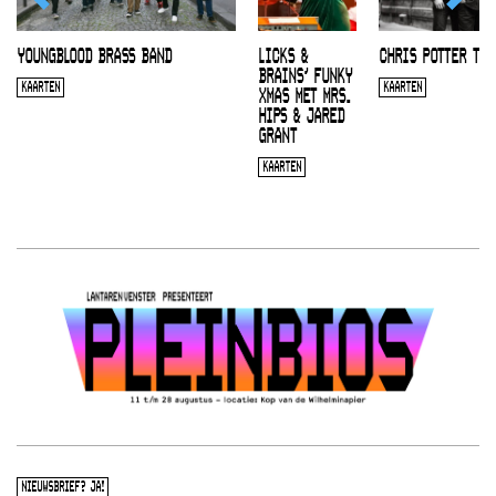
YOUNGBLOOD BRASS BAND
LICKS &
CHRIS POTTER TRI
BRAINS’ FUNKY
KAARTEN
KAARTEN
XMAS MET MRS.
HIPS & JARED
GRANT
KAARTEN
NIEUWSBRIEF? JA!