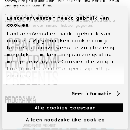
Frame
, een programma met een internationale selectie van
veelgeprezen kunstfilms.
OVER LANTARENVENSTER
Films over hedendaagse kunstenaars, filmmakers en
LantarenVenster maakt gebruik van
schrijvers, kortom over mensen die het huidige culturele
Wat we doen
cookies
landschap een ander aanzien hebben gegeven.
Werken bij
LantarenVenster maakt gebruik van
Wie is wie
cookies. Wij gebruiken cookies om je
Word vriend
bezoek aan onze website zo plezierig
Historie
mogelijk te maken en gaan zorgvuldig
Partners
met je privacy om. Cookies die volgen
Huisregels
hoe jij met de site omgaat zijn altijd
Privacyverklaring
anoniem.
Integriteits- en gedragscode
Duurzaamheid
Culturele boycot Israël
Meer informatie
PROGRAMMA
Ruimte voor artistieke vrijheid – VNPF
Alle cookies toestaan
Alleen noodzakelijke cookies