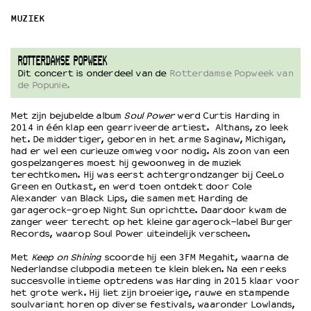
MUZIEK
OVER LANTARENVENSTER
Wat we doen
ROTTERDAMSE POPWEEK
Werken bij
Dit concert is onderdeel van de
Rotterdamse Popweek van
de Popunie.
Wie is wie
Word vriend
Met zijn bejubelde album
Soul Power
werd Curtis Harding in
Historie
2014 in één klap een gearriveerde artiest. Althans, zo leek
Partners
het. De middertiger, geboren in het arme Saginaw, Michigan,
had er wel een curieuze omweg voor nodig. Als zoon van een
Huisregels
gospelzangeres moest hij gewoonweg in de muziek
Privacyverklaring
terechtkomen. Hij was eerst achtergrondzanger bij CeeLo
Green en Outkast, en werd toen ontdekt door Cole
Integriteits- en gedragscode
Alexander van Black Lips, die samen met Harding de
Duurzaamheid
garagerock-groep Night Sun oprichtte. Daardoor kwam de
Culturele boycot Israël
zanger weer terecht op het kleine garagerock-label Burger
Records, waarop Soul Power uiteindelijk verscheen.
Ruimte voor artistieke vrijheid – VNPF
Met
Keep on Shining
scoorde hij een 3FM Megahit, waarna de
Nederlandse clubpodia meteen te klein bleken. Na een reeks
succesvolle intieme optredens was Harding in 2015 klaar voor
het grote werk. Hij liet zijn broeierige, rauwe en stampende
soulvariant horen op diverse festivals, waaronder Lowlands,