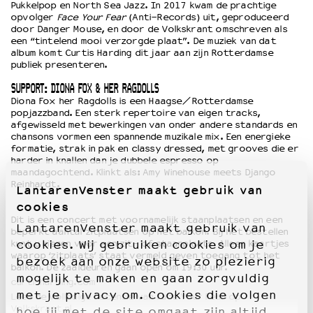
Pukkelpop en North Sea Jazz. In 2017 kwam de prachtige
opvolger
Face Your Fear
(Anti-Records) uit, geproduceerd
door Danger Mouse, en door de Volkskrant omschreven als
een “tintelend mooi verzorgde plaat”. De muziek van dat
album komt Curtis Harding dit jaar aan zijn Rotterdamse
publiek presenteren.
SUPPORT: DIONA FOX & HER RAGDOLLS
Diona Fox her Ragdolls is een Haagse/Rotterdamse
popjazzband. Een sterk repertoire van eigen tracks,
afgewisseld met bewerkingen van onder andere standards en
chansons vormen een spannende muzikale mix. Een energieke
formatie, strak in pak en classy dressed, met grooves die er
harder in knallen dan je dubbele espresso op
maandagochtend. Klinkt als: Amy Winehouse meets Django
Reinhardt.
LantarenVenster maakt gebruik van
cookies
Dit is een concert met voornamelijk staanplaatsen en een
LantarenVenster maakt gebruik van
beperkt aantal zitplaatsen op het balkon. Bij het bestellen
kunt u kiezen voor een zit- of staanplaats. Alleen kaartjes
cookies. Wij gebruiken cookies om je
waarop ‘zitplaats’ staat vermeld geven toegang tot het
bezoek aan onze website zo plezierig
balkon. De zaaldeuren gaan open om 19:30 uur.
mogelijk te maken en gaan zorgvuldig
curtisharding.com
met je privacy om. Cookies die volgen
Lees de volledige recensie van Face Your Fear op
Volkskrant.nl
hoe jij met de site omgaat zijn altijd