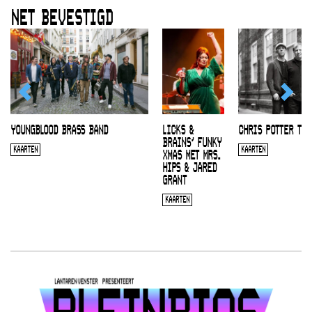
NET BEVESTIGD
YOUNGBLOOD BRASS BAND
LICKS &
CHRIS POTTER TRI
BRAINS’ FUNKY
KAARTEN
KAARTEN
XMAS MET MRS.
HIPS & JARED
GRANT
KAARTEN