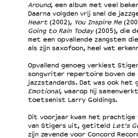
Filmprogramma’s VO/MBO
Around
, een album met veel beke
Speciale educatieprogramma’s
Daarna volgden vrij snel de jazz
Heart
(2002),
You Inspire Me
(200
Going to Rain Today
(2005), die 
OVER LANTARENVENSTER
met een opvallende zangstem die
als zijn saxofoon, heel wat erken
Wat we doen
Werken bij
Opvallend genoeg verkiest Stiger
Wie is wie
songwriter repertoire boven de 
Word vriend
jazzstandards. Dat was ook het 
Emotional
, waarop hij samenwerk
Historie
toetsenist Larry Goldings.
Partners
Huisregels
Dit voorjaar kwam het prachtige
Privacyverklaring
van Stigers uit, getiteld
Let’s G
zijn zevende voor Concord Recor
Integriteits- en gedragscode