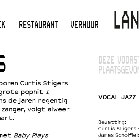
EK
RESTAURANT
VERHUUR
S
DEZE VOORS
PLAATSGEVO
eboren Curtis Stigers
e grote pophit
I
VOCAL JAZZ
ens de jaren negentig
zanger, volgt alweer
hart.
Bezetting:
Curtis Stigers 
 met
Baby Plays
James Scholfiel