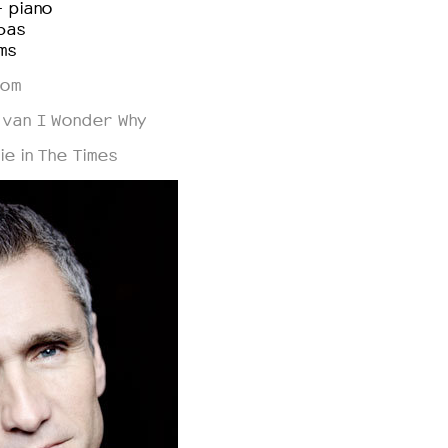
 piano
bas
ms
com
van I Wonder Why
e in The Times