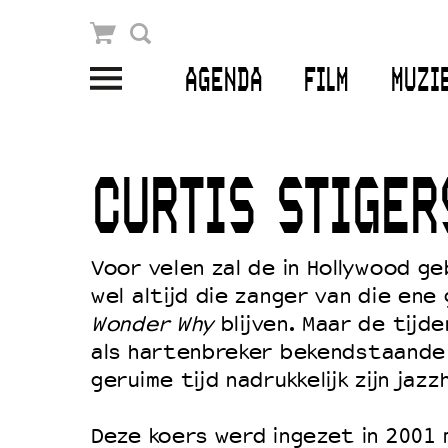
Winkelmandje
Zoek
AGENDA
FILM
MUZI
PLAN JE BEZOEK
Openingstijden & contact
CURTIS STIGER
Bereikbaarheid
Kaartverkoop
Voor velen zal de in Hollywood g
wel altijd die zanger van die en
Wonder Why
blijven. Maar de tijd
EDUCATIE
als hartenbreker bekendstaande 
Schoolvoorstellingen
geruime tijd nadrukkelijk zijn jazz
Filmprogramma’s Primair Onderwijs
Deze koers werd ingezet in 2001