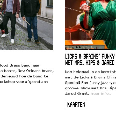
LICKS & BRAINS’ FUNKY
MET MRS. HIPS & JARED
lood Brass Band naar
e beats, New Orleans brass,
Kom helemaal in de kersts
. Benieuwd hoe de band te
met de Licks & Brains Chri
workshop voorafgaand aan
Special! Een funky jazz-, s
groove-show met Mrs. Hip
Jared Grant.
meer info…
KAARTEN