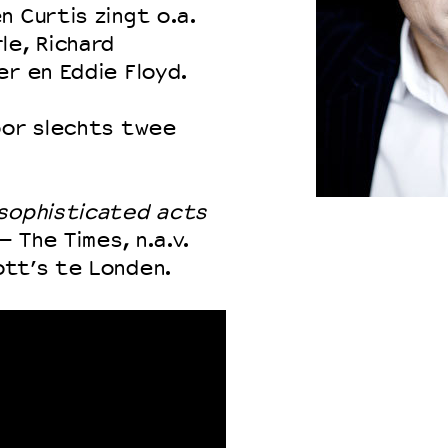
n Curtis zingt o.a.
le, Richard
er en Eddie Floyd.
 VNPF
oor slechts twee
 sophisticated acts
– The Times, n.a.v.
ott’s te Londen.