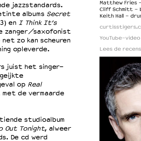
Matthew Fries -
nde jazzstandards.
Cliff Schmitt - 
getinte albums
Secret
Keith Hall - dru
3) en
I Think It’s
curtisstigers.
de zanger/saxofonist
YouTube-video 
 net zo kan scheuren
ning opleverde.
Lees de recensi
s juist het singer-
geijkte
geval op
Real
t met de vermaarde
 tiende studioalbum
o Out Tonight
, alweer
ds. De cd werd