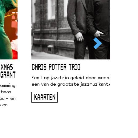
 XMAS
CHRIS POTTER TRIO
 GRANT
Een top jazztrio geleid door meestersaxofonis
een van de grootste jazzmuzikanten van zijn g
temming
stmas
KAARTEN
oul- en
s en