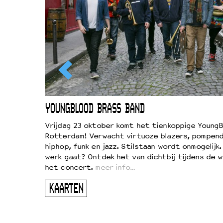
EWOUD
YOUNGBLOOD BRASS BAND
d
Vrijdag 23 oktober komt het tienkoppige YoungB
Rotterdam! Verwacht virtuoze blazers, pompend
!
hiphop, funk en jazz. Stilstaan wordt onmogelijk
vond
werk gaat? Ontdek het van dichtbij tijdens de 
kers
het concert.
meer info…
ugen
KAARTEN