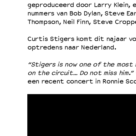
geproduceerd door Larry Klein, e
Duurzaamheid
nummers van Bob Dylan, Steve Ear
Culturele boycot Israël
Thompson, Neil Finn, Steve Cropp
Ruimte voor artistieke vrijheid –
Curtis Stigers komt dit najaar v
optredens naar Nederland.
“Stigers is now one of the most
on the circuit… Do not miss him.”
een recent concert in Ronnie Sc