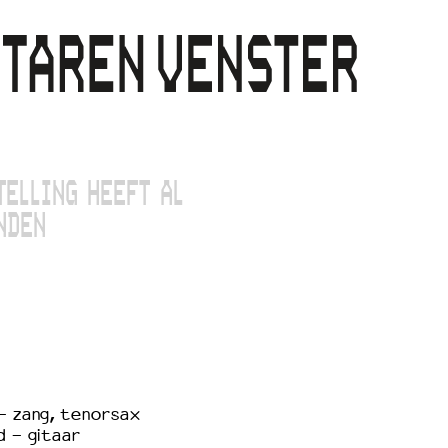
TELLING HEEFT AL
NDEN
- zang, tenorsax
d - gitaar