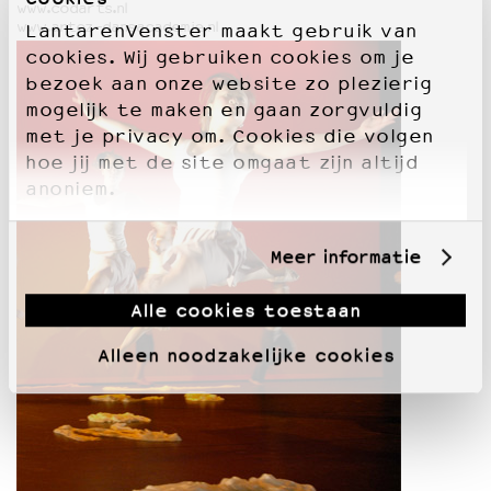
www.codarts.nl
www.artez-dansacademie.nl
LantarenVenster maakt gebruik van
cookies. Wij gebruiken cookies om je
bezoek aan onze website zo plezierig
mogelijk te maken en gaan zorgvuldig
met je privacy om. Cookies die volgen
hoe jij met de site omgaat zijn altijd
anoniem.
Meer informatie
Alle cookies toestaan
Alleen noodzakelijke cookies