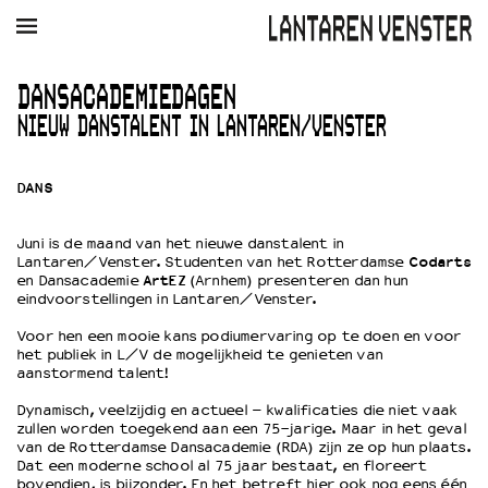
AGENDA
FILM
MUZIEK
RESTAURANT
VERHUUR
DANSACADEMIEDAGEN
NIEUW DANSTALENT IN LANTAREN/VENSTER
Winkelmandje
Zoek
DANS
PLAN JE BEZOEK
Openingstijden & contact
Juni is de maand van het nieuwe danstalent in
Bereikbaarheid
Lantaren/Venster. Studenten van het Rotterdamse
Codarts
Kaartverkoop
en Dansacademie
ArtEZ
(Arnhem) presenteren dan hun
eindvoorstellingen in Lantaren/Venster.
Voor hen een mooie kans podiumervaring op te doen en voor
het publiek in L/V de mogelijkheid te genieten van
EDUCATIE
aanstormend talent!
Schoolvoorstellingen
Filmprogramma’s Primair Onderwijs
Dynamisch, veelzijdig en actueel – kwalificaties die niet vaak
zullen worden toegekend aan een 75-jarige. Maar in het geval
Filmprogramma’s VO/MBO
van de Rotterdamse Dansacademie (RDA) zijn ze op hun plaats.
Speciale educatieprogramma’s
Dat een moderne school al 75 jaar bestaat, en floreert
bovendien, is bijzonder. En het betreft hier ook nog eens één