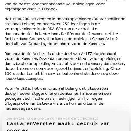
van de meest vooraanstaande vakopleidingen voor
eigentijdse dans in Europa.
OVER LANTARENVENSTER
Met ruim 200 studenten in de vakopleidingen (30 verschillende
Wat we doen
nationaliteiten) en ongeveer 250 leerlingen in de
vooropleidingen is de RDA één van de grootste
Werken bij
dansacademies in Nederland. De RDA maakt ? samen met het
Wie is wie
Rotterdams Conservatorium en de opleiding Circus Arts ?
Word vriend
deel uit van Codarts, Hogeschool voor de Kunsten.
Historie
Dansacademie Arnhem is onderdeel van ArtEZ Hogeschool
Partners
voor de Kunsten. Deze dansacademie biedt vooropleidingen
dans, bacheloropleidingen tot uitvoerend danser, dansmaker,
Huisregels
docent dans en een voortgezette (master)opleiding. Circa
Privacyverklaring
130 studenten uit binnen- en buitenland studeren op deze
heuse kunstcampus.
Integriteits- en gedragscode
Duurzaamheid
Voor ArtEZ is het van cruciaal belang dat studenten
Culturele boycot Israël
disciplineoverstijgend leren denken en handelen en een
gedegen technische basis meekrijgen om hun eigen
Ruimte voor artistieke vrijheid – VNPF
uitgesproken artistieke visie te kunnen uiten in de
hedendaagse dans.
Kom en zie nu de grote namen van de toekomst!
LantarenVenster maakt gebruik van
cookies