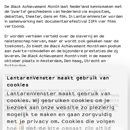
De
Black Achievement Month
laat Nederland kennismaken met
de ‘zwarte’ geschiedenis van Nederland via exposities,
OVER LANTARENVENSTER
debatten, theater, dans en film. In LantarenVenster worden
in samenwerking met documentairefestival IDFA vier films
Wat we doen
vertoond.
Werken bij
Er worden verhalen verteld over de slavernij en de
Wie is wie
nalatenschap hiervan, maar er wordt ook gekeken naar de
Word vriend
toekomst. Zo biedt de
Black Achievement Month
een podium
Historie
aan zwarte rolmodellen en de bijzondere prestaties die zij
leveren. De
Black Achievement Month
vindt in de maand
Partners
oktober plaats in Amsterdam, Den Haag, Utrecht en
Huisregels
Rotterdam.
Privacyverklaring
IDFA is officiële partner van Black Achievement Month.
LantarenVenster maakt gebruik van
Integriteits- en gedragscode
cookies
Duurzaamheid
De
Black Achievement Month
is een initiatief van het
Culturele boycot Israël
LantarenVenster maakt gebruik van
Nationaal instituut Nederlands slavernijverleden en erfenis
Ruimte voor artistieke vrijheid – VNPF
cookies. Wij gebruiken cookies om je
(NiNsee). Subsidiënten zijn Gemeente Amsterdam, Gemeente
Den Haag, Ministerie van Sociale Zaken en Werkgelegenheid,
bezoek aan onze website zo plezierig
Het Mondriaan Fonds en Amsterdams Fonds voor de Kunst.
mogelijk te maken en gaan zorgvuldig
met je privacy om. Cookies die volgen
hoe jij met de site omgaat zijn altijd