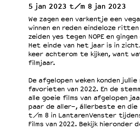
5 jan 2023 t/m 8 jan 2023
Duurzaamheid
We zagen een varkentje een veg
Culturele boycot Israël
winnen en reden eindeloze ritten
Ruimte voor artistieke vrijheid –
zeiden yes tegen NOPE en gingen
Het einde van het jaar is in zicht
keer achterom te kijken, want w
filmjaar.
De afgelopen weken konden jullie
favorieten van 2022. En de stemm
alle goeie films van afgelopen jaa
paar de aller-, állerbeste en di
t/m 8 in LantarenVenster tijde
Films van 2022. Bekijk hieronder d