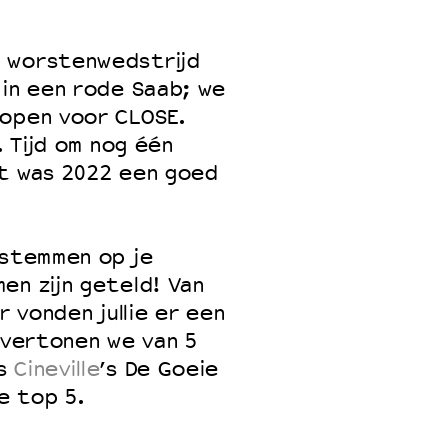
a worstenwedstrijd
 in een rode Saab; we
 VNPF
 open voor CLOSE.
. Tijd om nog één
at was 2022 een goed
 stemmen op je
en zijn geteld! Van
r vonden jullie er een
e vertonen we van 5
ns
Cineville
’s De Goeie
e top 5.