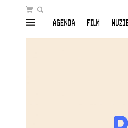
Winkelmandje
Zoek
AGENDA
FILM
MUZI
PLAN JE BEZOEK
Openingstijden & contact
Bereikbaarheid
Kaartverkoop
EDUCATIE
Schoolvoorstellingen
Filmprogramma’s Primair Onderwijs