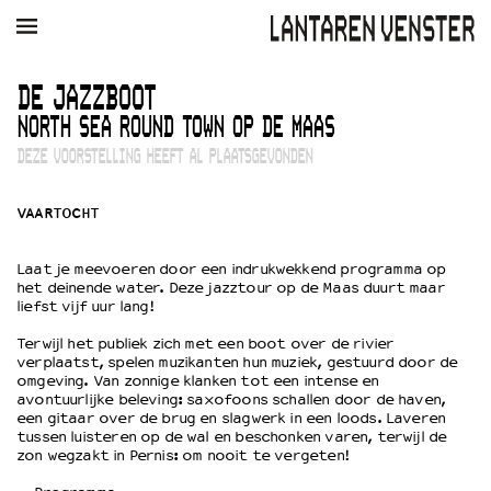
AGENDA
FILM
MUZIEK
RESTAURANT
VERHUUR
DE JAZZBOOT
NORTH SEA ROUND TOWN OP DE MAAS
Winkelmandje
Zoek
DEZE VOORSTELLING HEEFT AL PLAATSGEVONDEN
PLAN JE BEZOEK
VAARTOCHT
Openingstijden & contact
Bereikbaarheid
Laat je meevoeren door een indrukwekkend programma op
Kaartverkoop
het deinende water. Deze jazztour op de Maas duurt maar
liefst vijf uur lang!
Terwijl het publiek zich met een boot over de rivier
EDUCATIE
verplaatst, spelen muzikanten hun muziek, gestuurd door de
omgeving. Van zonnige klanken tot een intense en
Schoolvoorstellingen
avontuurlijke beleving: saxofoons schallen door de haven,
Filmprogramma’s Primair Onderwijs
een gitaar over de brug en slagwerk in een loods. Laveren
tussen luisteren op de wal en beschonken varen, terwijl de
Filmprogramma’s VO/MBO
zon wegzakt in Pernis: om nooit te vergeten!
Speciale educatieprogramma’s