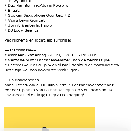
==Programma==
* Duo Han Bennink/Joris Roelofs
* Bruut!
OVER LANTARENVENSTER
* Spoken Saxophone Quartet + 2
* Vuma Levin Quintet
Wat we doen
* Jorrit Westerhof solo
Werken bij
* DJ Eddy Geerts
Wie is wie
Vaarschema en locaties: surprise!
Word vriend
==Informatie==
Historie
* Wanneer? Zaterdag 24 juni, 16:00 – 21:00 uur
Partners
* Verzamelpunt: LantarenVenster, aan de terraszijde
Huisregels
* Entree: &euro; 20 p.p. exclusief maaltijd en consumpties.
Deze zijn wel aan boord te verkrijgen.
Privacyverklaring
Integriteits- en gedragscode
==La Mambanegra==
Aansluitend, om 21:00 uur, vindt in LantarenVenster het
Duurzaamheid
concert plaats van
La Mambanegra
Op vertoon van uw
Culturele boycot Israël
Jazzbootticket krijgt u gratis toegang!
Ruimte voor artistieke vrijheid – VNPF