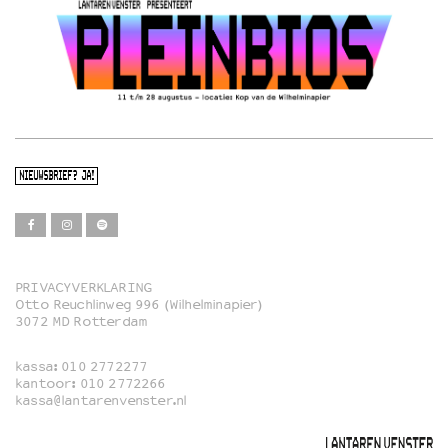
NIEUWSBRIEF? JA!
PRIVACYVERKLARING
Otto Reuchlinweg 996 (Wilhelminapier)
Film
3072 MD Rotterdam
Muziek
kassa:
010 2772277
Familie
kantoor:
010 2772266
kassa@lantarenvenster.nl
Film in English
Rotterdams Open Doek