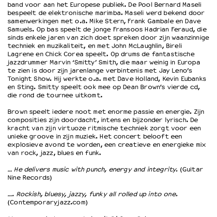
band voor aan het Europese publiek. De Pool Bernard Maseli
bespeelt de elektronische marimba. Maseli werd bekend door
samenwerkingen met o.a. Mike Stern, Frank Gambale en Dave
OVER LANTARENVENSTER
Samuels. Op bas speelt de jonge Fransoos Hadrian Feraud, die
Wat we doen
sinds enkele jaren van zich doet spreken door zijn waanzinnige
techniek en muzikaliteit, en met John McLaughlin, Bireli
Werken bij
Lagrene en Chick Corea speelt. Op drums de fantastische
Wie is wie
jazzdrummer Marvin ‘Smitty’ Smith, die maar weinig in Europa
te zien is door zijn jarenlange verbintenis met Jay Leno’s
Word vriend
Tonight Show. Hij werkte o.a. met Dave Holland, Kevin Eubanks
Historie
en Sting. Smitty speelt ook mee op Dean Brown’s vierde cd,
die rond de tournee uitkomt.
Partners
Huisregels
Brown speelt iedere noot met enorme passie en energie. Zijn
Privacyverklaring
composities zijn doordacht, intens en bijzonder lyrisch. De
kracht van zijn virtuoze ritmische techniek zorgt voor een
Integriteits- en gedragscode
unieke groove in zijn muziek. Het concert belooft een
Duurzaamheid
explosieve avond te worden, een creatieve en energieke mix
van rock, jazz, blues en funk.
Culturele boycot Israël
Ruimte voor artistieke vrijheid – VNPF
… He delivers music with punch, energy and integrity.
(Guitar
Nine Records)
…. Rockish, bluesy, jazzy, funky all rolled up into one.
(Contemporaryjazz.com)