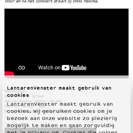
Voor en na het concert draait Dj Onno Paloma.
LantarenVenster maakt gebruik van
Bezetting:
cookies
Dean Brown - gitaar
Marvin 'Smitty' Smith - drums
LantarenVenster maakt gebruik van
Hadrien Feraud - bas
cookies. Wij gebruiken cookies om je
Bernard Maseli - elektronische marimba
MySpace
bezoek aan onze website zo plezierig
Facebook
mogelijk te maken en gaan zorgvuldig
met je privacy om. Cookies die volgen