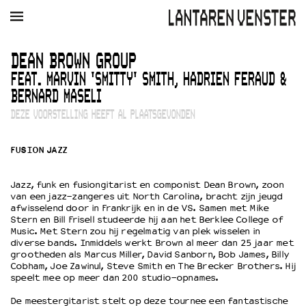
AGENDA
FILM
MUZIEK
RESTAURANT
VERHUUR
DEAN BROWN GROUP
FEAT. MARVIN 'SMITTY' SMITH, HADRIEN FERAUD &
Winkelmandje
Zoek
BERNARD MASELI
DEZE VOORSTELLING HEEFT AL PLAATSGEVONDEN
PLAN JE BEZOEK
Openingstijden & contact
FUSION JAZZ
Bereikbaarheid
Kaartverkoop
Jazz, funk en fusiongitarist en componist Dean Brown, zoon
van een jazz-zangeres uit North Carolina, bracht zijn jeugd
afwisselend door in Frankrijk en in de VS. Samen met Mike
Stern en Bill Frisell studeerde hij aan het Berklee College of
EDUCATIE
Music. Met Stern zou hij regelmatig van plek wisselen in
Schoolvoorstellingen
diverse bands. Inmiddels werkt Brown al meer dan 25 jaar met
grootheden als Marcus Miller, David Sanborn, Bob James, Billy
Filmprogramma’s Primair Onderwijs
Cobham, Joe Zawinul, Steve Smith en The Brecker Brothers. Hij
Filmprogramma’s VO/MBO
speelt mee op meer dan 200 studio-opnames.
Speciale educatieprogramma’s
De meestergitarist stelt op deze tournee een fantastische