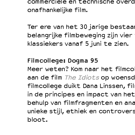
commerciële en technische overd
onafhankelijke film.
Ter ere van het 30 jarige bestaa
belangrijke filmbeweging zijn vie
klassiekers vanaf 5 juni te zien.
Filmcollege: Dogma 95
Meer weten? Kom naar het filmco
aan de film
The Idiots
op woensda
filmcollege duikt Dana Linssen, fi
in de principes en impact van he
behulp van filmfragmenten en ana
unieke stijl, ethiek en controve
bloot.