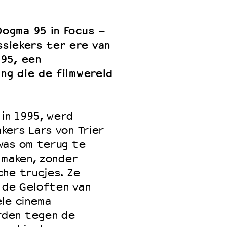
ogma 95 in Focus –
assiekers ter ere van
 VNPF
95, een
ng die de filmwereld
 in 1995, werd
kers Lars von Trier
was om terug te
mmaken, zonder
che trucjes. Ze
n de Geloften van
ele cinema
rden tegen de