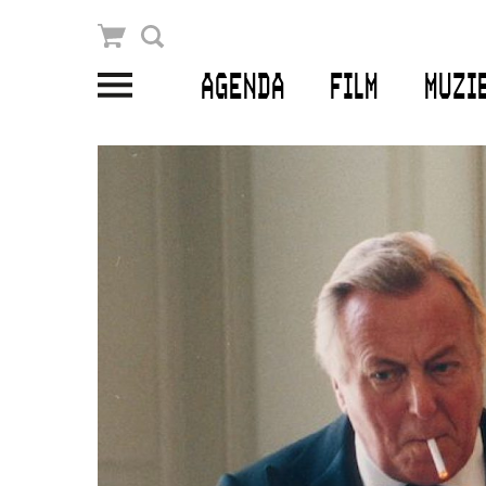
Winkelmandje
Zoek
AGENDA
FILM
MUZI
PLAN JE BEZOEK
Openingstijden & contact
Bereikbaarheid
Kaartverkoop
EDUCATIE
Schoolvoorstellingen
Filmprogramma’s Primair Onderwijs