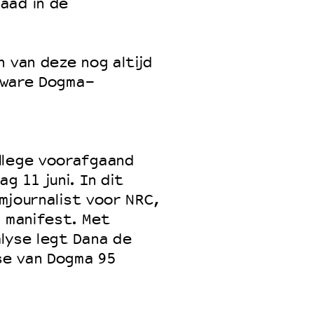
aad in de
n van deze nog altijd
r ware Dogma-
llege voorafgaand
g 11 juni. In dit
lmjournalist voor NRC,
t manifest. Met
lyse legt Dana de
rse van Dogma 95