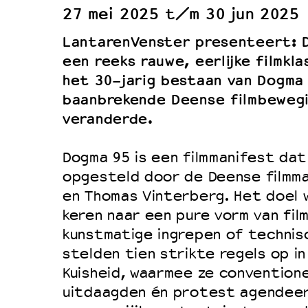
27 mei 2025 t/m 30 jun 2025
Duurzaamheid
LantarenVenster presenteert: D
Culturele boycot Israël
een reeks rauwe, eerlijke filmkl
Ruimte voor artistieke vrijheid –
het 30-jarig bestaan van Dogma 
baanbrekende Deense filmbewegi
veranderde.
Dogma 95 is een filmmanifest dat
opgesteld door de Deense filmma
en Thomas Vinterberg. Het doel 
keren naar een pure vorm van fil
kunstmatige ingrepen of technis
stelden tien strikte regels op i
Kuisheid, waarmee ze convention
uitdaagden én protest agendee