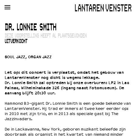
AGENDA
FILM
MUZIEK
RESTAURANT
VERHUUR
DR. LONNIE SMITH
DEZE VOORSTELLING HEEFT AL PLAATSGEVONDEN
Winkelmandje
Zoek
UITVERKOCHT
PLAN JE BEZOEK
SOUL JAZZ, ORGAN JAZZ
Openingstijden & contact
Bereikbaarheid
Let op: dit concert is verplaatst, omdat het gebouw van
Kaartverkoop
LantarenVenster nog dicht is wegens lekkage.
Dr. Lonnie Smith zal optreden bij onze overburen: LP2 in Las
Palmas, Wilhelminakade 326 (ingang naast Fotomuseum). De
aanvang blijft 20:30 uur.
EDUCATIE
Hammond B3-gigant Dr. Lonnie Smith is een goede bekende van
Schoolvoorstellingen
LantarenVenster. Hij trad er immers al twee keer eerder op:
in 2010 met zijn trio, en in 2013 als speciale gast bij The
Filmprogramma’s Primair Onderwijs
Jazzinvaders.
Filmprogramma’s VO/MBO
Speciale educatieprogramma’s
De in Lackawanna, New York, geboren muzikant beleefde zijn
doorbraak als organist in het kwartet van niemand minder