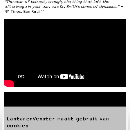
“The star of the set, though, the thing that left the
afterimage in your ear, was Dr. Smith’s sense of dynamics.”
–
NY Times, Ben Ratliff
LantarenVenster maakt gebruik van
cookies