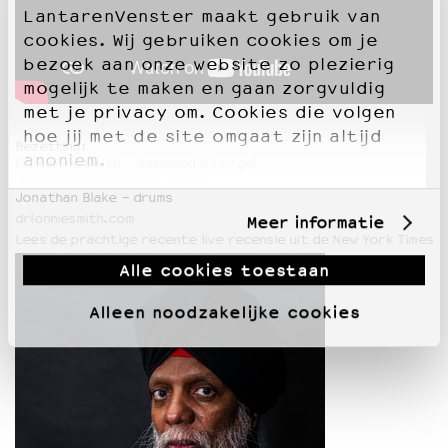
LantarenVenster maakt gebruik van
cookies. Wij gebruiken cookies om je
bezoek aan onze website zo plezierig
mogelijk te maken en gaan zorgvuldig
met je privacy om. Cookies die volgen
hoe jij met de site omgaat zijn altijd
Bezetting:
anoniem.
Dr. Lonnie Smith - Hammond B3 orgel
Jonathan Kreisberg - gitaar
Jonathan Blake - drums
drlonniesmith.com
Meer informatie
Lees de prachtige recente live recensie uit de New York Times
Alle cookies toestaan
Alleen noodzakelijke cookies