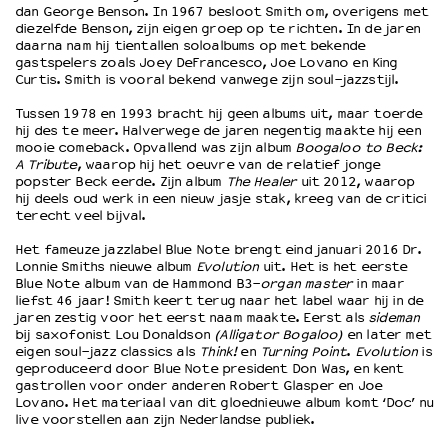
dan George Benson. In 1967 besloot Smith om, overigens met
diezelfde Benson, zijn eigen groep op te richten. In de jaren
daarna nam hij tientallen soloalbums op met bekende
OVER LANTARENVENSTER
gastspelers zoals Joey DeFrancesco, Joe Lovano en King
Wat we doen
Curtis. Smith is vooral bekend vanwege zijn soul-jazzstijl.
Werken bij
Tussen 1978 en 1993 bracht hij geen albums uit, maar toerde
Wie is wie
hij des te meer. Halverwege de jaren negentig maakte hij een
mooie comeback. Opvallend was zijn album
Boogaloo to Beck:
Word vriend
A Tribute
, waarop hij het oeuvre van de relatief jonge
Historie
popster Beck eerde. Zijn album
The Healer
uit 2012, waarop
Partners
hij deels oud werk in een nieuw jasje stak, kreeg van de critici
terecht veel bijval.
Huisregels
Privacyverklaring
Het fameuze jazzlabel Blue Note brengt eind januari 2016 Dr.
Lonnie Smiths nieuwe album
Evolution
uit. Het is het eerste
Integriteits- en gedragscode
Blue Note album van de Hammond B3-
organ master
in maar
Duurzaamheid
liefst 46 jaar! Smith keert terug naar het label waar hij in de
Culturele boycot Israël
jaren zestig voor het eerst naam maakte. Eerst als
sideman
bij saxofonist Lou Donaldson
(Alligator Bogaloo)
en later met
Ruimte voor artistieke vrijheid – VNPF
eigen soul-jazz classics als
Think!
en
Turning Point
.
Evolution
is
geproduceerd door Blue Note president Don Was, en kent
gastrollen voor onder anderen Robert Glasper en Joe
Lovano. Het materiaal van dit gloednieuwe album komt ‘Doc’ nu
live voorstellen aan zijn Nederlandse publiek.