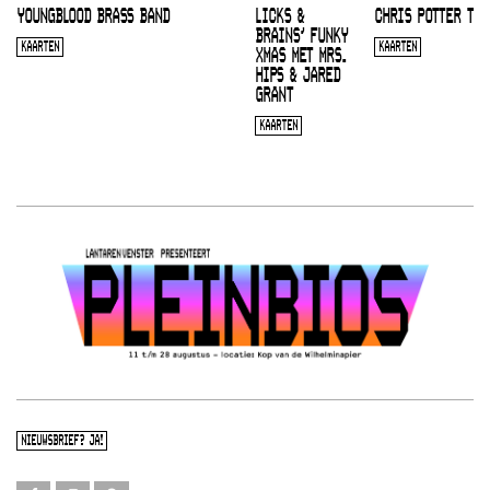
YOUNGBLOOD BRASS BAND
LICKS &
CHRIS POTTER TRI
BRAINS’ FUNKY
KAARTEN
KAARTEN
XMAS MET MRS.
HIPS & JARED
GRANT
KAARTEN
NIEUWSBRIEF? JA!