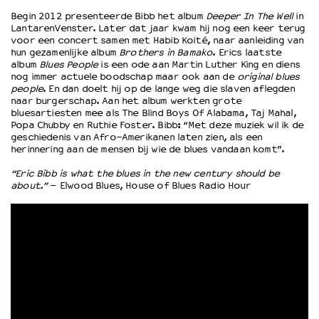
Begin 2012 presenteerde Bibb het album
Deeper In The Well
in
LantarenVenster. Later dat jaar kwam hij nog een keer terug
OVER LANTARENVENSTER
voor een concert samen met Habib Koité, naar aanleiding van
hun gezamenlijke album
Brothers in Bamako
. Erics laatste
Wat we doen
album
Blues People
is een ode aan Martin Luther King en diens
Werken bij
nog immer actuele boodschap maar ook aan de
original blues
people
. En dan doelt hij op de lange weg die slaven aflegden
Wie is wie
naar burgerschap. Aan het album werkten grote
Word vriend
bluesartiesten mee als The Blind Boys Of Alabama, Taj Mahal,
Historie
Popa Chubby en Ruthie Foster. Bibb: “Met deze muziek wil ik de
geschiedenis van Afro-Amerikanen laten zien, als een
Partners
herinnering aan de mensen bij wie de blues vandaan komt”.
Huisregels
“Eric Bibb is what the blues in the new century should be
Privacyverklaring
about.”
– Elwood Blues, House of Blues Radio Hour
Integriteits- en gedragscode
Duurzaamheid
Culturele boycot Israël
Ruimte voor artistieke vrijheid – VNPF