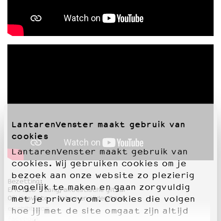
LantarenVenster maakt gebruik van
cookies
LantarenVenster maakt gebruik van
cookies. Wij gebruiken cookies om je
bezoek aan onze website zo plezierig
Bezetting:
mogelijk te maken en gaan zorgvuldig
Eric Bibb - zang, akoestische gitaar
met je privacy om. Cookies die volgen
Olli Haavisto - dobro en slidegitaar
ericbibb.com
hoe jij met de site omgaat zijn altijd
facebook