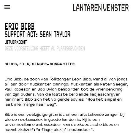
AGENDA
FILM
MUZIEK
RESTAURANT
VERHUUR
ERIC BIBB
SUPPORT ACT: SEAN TAYLOR
Winkelmandje
Zoek
UITVERKOCHT
DEZE VOORSTELLING HEEFT AL PLAATSGEVONDEN
PLAN JE BEZOEK
Openingstijden & contact
BLUES, FOLK, SINGER-SONGWRITER
Bereikbaarheid
Kaartverkoop
Eric Bibb, de zoon van folkzanger Leon Bibb, werd al van jongs
af aan door muzikanten omringd. Muzikanten als Peter Seeger,
Paul Robeson en Bob Dylan behoorden tot de vriendenkring
van zijn ouders. Van die laatste beroemde liedjesschrijver
EDUCATIE
herinnert Bibb zich het volgende advies: “Hou het simpel en
laat alle franje maar weg”.
Schoolvoorstellingen
Filmprogramma’s Primair Onderwijs
Bibb is een veelzijdige gitarist en een uitstekende zanger bij
Filmprogramma’s VO/MBO
wie de rootsmuziek in goede handen is. Hij is een
onvermoeibare ambassadeur van de akoestische blues en
Speciale educatieprogramma’s
noemt zichzelf: “a fingerpickin’ troubadour”.