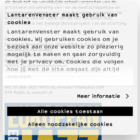
als doel: het op wereldwijde schaal vergroten van de
artistieke ontwikkeling van- en de maatschappelijke en
promotionele kansen voor jong Europees jazztalent. De
LantarenVenster maakt gebruik van
organisatie van de finale van de EBU European Jazz
cookies
Competition is het belangrijkste project van de stichting.
LantarenVenster maakt gebruik van
cookies. Wij gebruiken cookies om je
Partners:
European Broadcasting Union (EBU) / Euroradio,
bezoek aan onze website zo plezierig
www.ebu.ch/euroradio
mogelijk te maken en gaan zorgvuldig
SENA, www.sena.nl
Buma Cultuur, www.bumacultuur.nl
met je privacy om. Cookies die volgen
NORMA, www.stichtingnorma.nl
hoe jij met de site omgaat zijn altijd
Rotterdam Festivals, www.rotterdamfestivals.nl
anoniem.
North Sea Round Town, www.northsearoundtown.com
Nederlandse Toonkunstenaarbond (Ntb), www.ntb.nl
North Sea Jazz Festival, www.northseajazz.com
NTR Radio 6, www.ntr.nl
Meer informatie
Alle cookies toestaan
Alleen noodzakelijke cookies