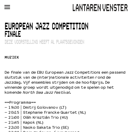
AGENDA
FILM
MUZIEK
RESTAURANT
VERHUUR
EUROPEAN JAZZ COMPETITION
FINALE
Winkelmandje
Zoek
DEZE VOORSTELLING HEEFT AL PLAATSGEVONDEN
PLAN JE BEZOEK
MUZIEK
Openingstijden & contact
Bereikbaarheid
De finale van de EBU European Jazz Competition: een passend
Kaartverkoop
sluitstuk van de (inter)nationale activiteiten rond de
Jazzdag. Vijf ensembles strijden om de hoofdprijs. De
winnende groep wordt uitgenodigd om te spelen op het
komende
North Sea Jazz Festival
.
EDUCATIE
==Programma==
Schoolvoorstellingen
– 19:30 | Dmitrij Golovanov (LT)
Filmprogramma’s Primair Onderwijs
– 20:15 | Stephanie Francke Quartet (NL)
– 21:00 | Oláh Krisztián Trio (HU)
Filmprogramma’s VO/MBO
– 21:45 | Kapok (NL)
Speciale educatieprogramma’s
– 22:30 | Naoko Sakata Trio (SE)