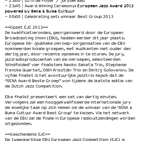
– 23:00 | DJ in de foyer / juryberaad
– 23:45 | Award Winning Ceremony:
European Jazz Award 2013
powered by Sena & Buma Cultuur
OVER LANTARENVENSTER
– 00:00 | Celebrating set: winnaar Best Group 2013
Wat we doen
==Opzet EJC 2013==
Werken bij
De kwalificatierondes, georganiseerd door de European
Broadcasting Union (EBU), hadden eerder dit jaar plaats.
Wie is wie
Europese lid- (publieke omroep-)organisaties van de EBU
Word vriend
nomineerden lokale groepen, met muzikanten niet ouder dan
dertig jaar, door recente opnames in te sturen. De jury,
Historie
jazzradioproducenten van de omroepen, selecteerden
Partners
‘blindfolded’ vier finalisten: Naoko Sakata Trio, Stephanie
Huisregels
Francke Quartet, Oláh Krisztián Trio en Dmitrij Golovanov. De
vijfde finalist is het avontuurlijke jazztrio Kapok dat de
Privacyverklaring
“SENA Award Beste Groep” won tijdens de laatste editie van
Integriteits- en gedragscode
de Dutch Jazz Competition.
Duurzaamheid
Elke finalist presenteert een set van dertig minuten.
Culturele boycot Israël
Vervolgens zal een hooggekwalificeerde internationale jury
Ruimte voor artistieke vrijheid – VNPF
de moeilijke taak op zich nemen om de winnaar van de ‘SENA &
Buma Cultuur Award Best Group’ te kiezen. Via het netwerk
van de EBU zal de finale in Europese radiouitzendingen worden
uitgezonden.
==Geschiedenis EJC==
De tweejaarlijkse EBU European Jazz Competition (EJC) is