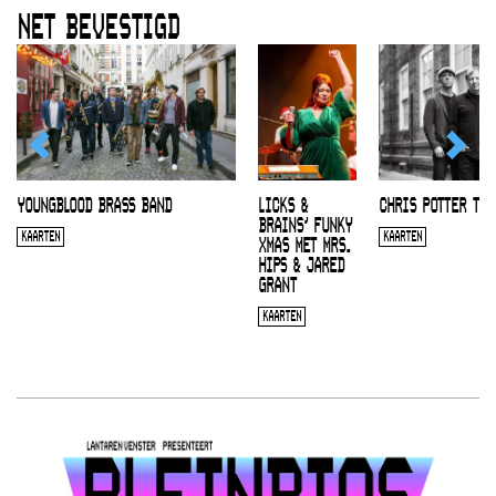
NET BEVESTIGD
YOUNGBLOOD BRASS BAND
LICKS &
CHRIS POTTER TRI
BRAINS’ FUNKY
KAARTEN
KAARTEN
XMAS MET MRS.
HIPS & JARED
GRANT
KAARTEN