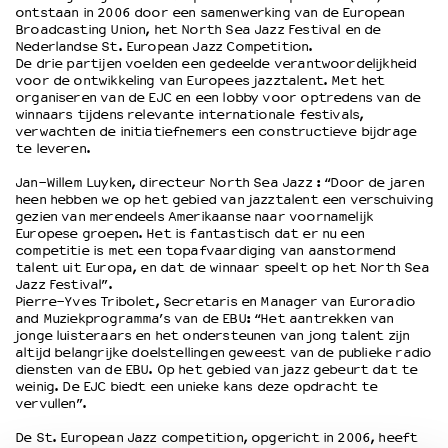
ontstaan in 2006 door een samenwerking van de European
Broadcasting Union, het North Sea Jazz Festival en de
Nederlandse St. European Jazz Competition.
De drie partijen voelden een gedeelde verantwoordelijkheid
voor de ontwikkeling van Europees jazztalent. Met het
organiseren van de EJC en een lobby voor optredens van de
winnaars tijdens relevante internationale festivals,
verwachten de initiatiefnemers een constructieve bijdrage
te leveren.
Jan-Willem Luyken, directeur North Sea Jazz : “Door de jaren
heen hebben we op het gebied van jazztalent een verschuiving
gezien van merendeels Amerikaanse naar voornamelijk
Europese groepen. Het is fantastisch dat er nu een
competitie is met een topafvaardiging van aanstormend
talent uit Europa, en dat de winnaar speelt op het North Sea
Jazz Festival”.
Pierre-Yves Tribolet, Secretaris en Manager van Euroradio
and Muziekprogramma’s van de EBU: “Het aantrekken van
jonge luisteraars en het ondersteunen van jong talent zijn
altijd belangrijke doelstellingen geweest van de publieke radio
diensten van de EBU. Op het gebied van jazz gebeurt dat te
weinig. De EJC biedt een unieke kans deze opdracht te
vervullen”.
De St. European Jazz competition, opgericht in 2006, heeft