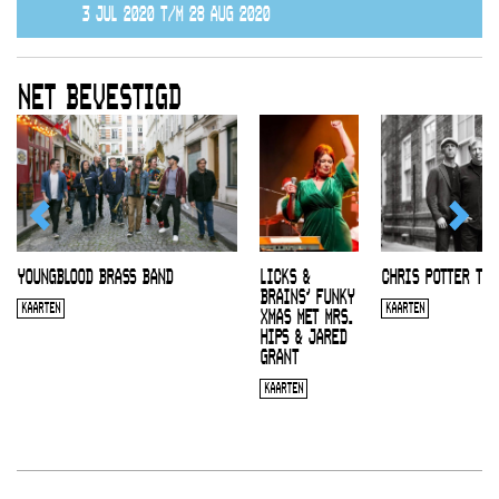
3 JUL 2020 T/M 28 AUG 2020
NET BEVESTIGD
YOUNGBLOOD BRASS BAND
LICKS &
CHRIS POTTER TRI
BRAINS’ FUNKY
KAARTEN
KAARTEN
XMAS MET MRS.
HIPS & JARED
GRANT
KAARTEN