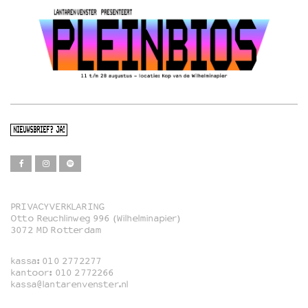
NIEUWSBRIEF? JA!
PRIVACYVERKLARING
Otto Reuchlinweg 996 (Wilhelminapier)
Film
3072 MD Rotterdam
Muziek
kassa:
010 2772277
Familie
kantoor:
010 2772266
kassa@lantarenvenster.nl
Film in English