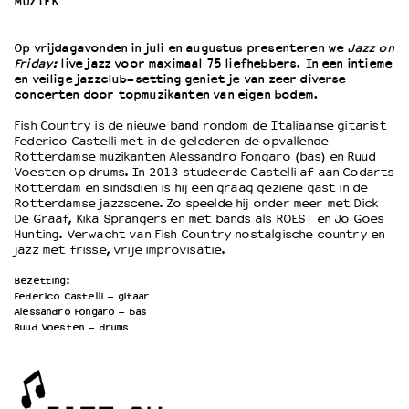
MUZIEK
OVER LANTARENVENSTER
Op vrijdagavonden in juli en augustus presenteren we
Jazz on
Friday:
live jazz voor maximaal 75 liefhebbers. In een intieme
Wat we doen
en veilige jazzclub-setting geniet je van zeer diverse
Werken bij
concerten door topmuzikanten van eigen bodem.
Wie is wie
Fish Country is de nieuwe band rondom de Italiaanse gitarist
Word vriend
Federico Castelli met in de gelederen de opvallende
Rotterdamse muzikanten Alessandro Fongaro (bas) en Ruud
Historie
Voesten op drums. In 2013 studeerde Castelli af aan Codarts
Partners
Rotterdam en sindsdien is hij een graag geziene gast in de
Huisregels
Rotterdamse jazzscene. Zo speelde hij onder meer met Dick
De Graaf, Kika Sprangers en met bands als ROEST en Jo Goes
Privacyverklaring
Hunting. Verwacht van Fish Country nostalgische country en
Integriteits- en gedragscode
jazz met frisse, vrije improvisatie.
Duurzaamheid
Bezetting:
Culturele boycot Israël
Federico Castelli – gitaar
Ruimte voor artistieke vrijheid – VNPF
Alessandro Fongaro – bas
Ruud Voesten – drums